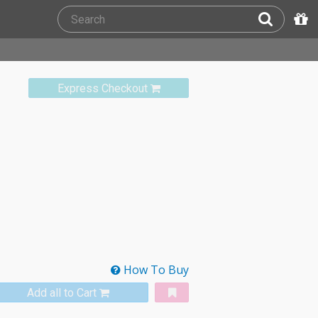
Express Checkout
How To Buy
Add all to Cart