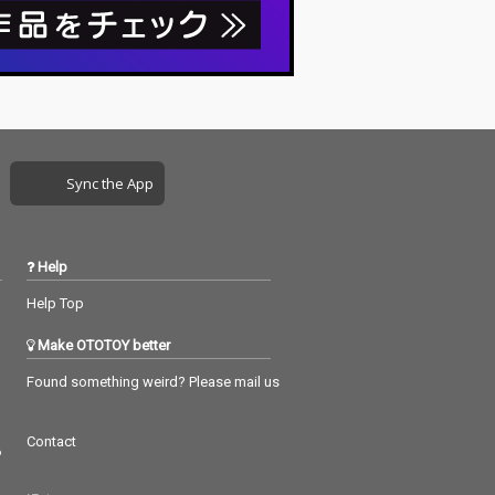
Sync the App
Help
Help Top
Make OTOTOY better
Found something weird? Please mail us
Contact
つ