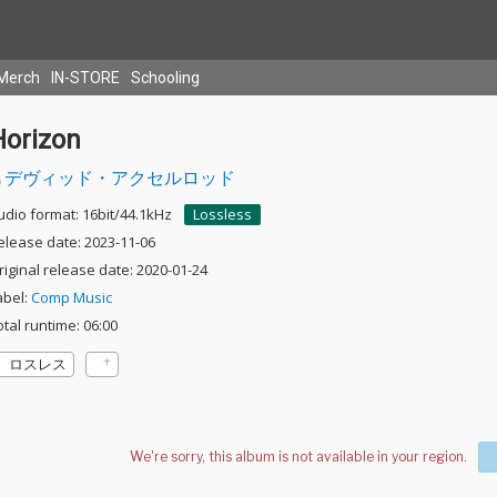
Merch
IN-STORE
Schooling
Horizon
デヴィッド・アクセルロッド
udio format: 16bit/44.1kHz
Lossless
elease date: 2023-11-06
riginal release date: 2020-01-24
abel:
Comp Music
otal runtime: 06:00
ロスレス