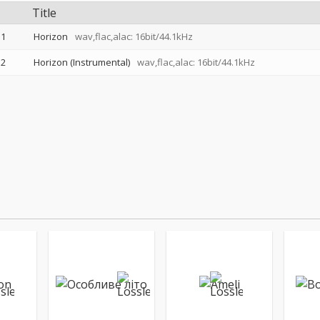
Title
1
Horizon
wav,flac,alac: 16bit/44.1kHz
2
Horizon (Instrumental)
wav,flac,alac: 16bit/44.1kHz