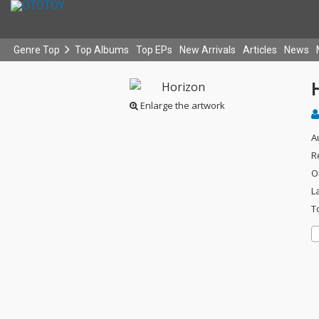
Genre Top
Top Albums
Top EPs
New Arrivals
Articles
News
Enlarge the artwork
A
R
O
L
T