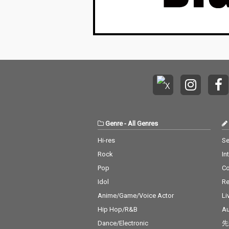
Genre
-
All Genres
Hi-res
Se
Rock
In
Pop
C
Idol
Re
Anime/Game/Voice Actor
Li
Hip Hop/R&B
Au
Dance/Electronic
先