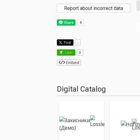
Report about incorrect data
Post
-
Like!
0
Embed
Digital Catalog