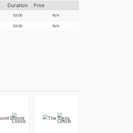
Duration
Price
03:00
N/A
03:00
N/A