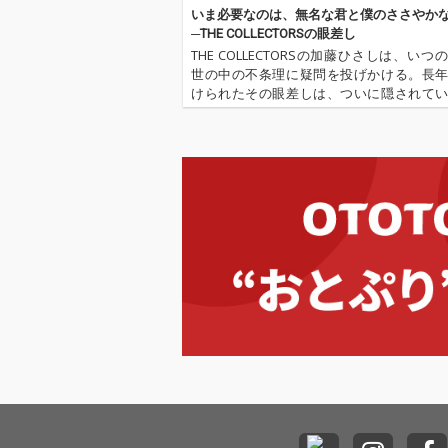
いま必要なのは、無名な君と僕のささやかな
─THE COLLECTORSの眼差し
THE COLLECTORSの加藤ひさしは、いつ
世の中の不条理に疑問を投げかける。長
けられたその眼差しは、ついに隠されて
世の裏のパワーバランスを徐々に暴き出
なる。今作の26枚目となるフル・アルバ
トのキングは口髭がな…