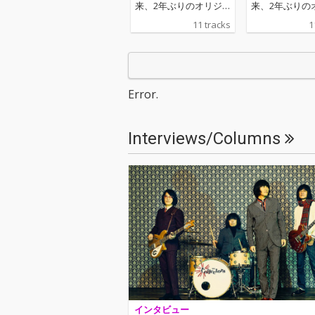
来、2年ぶりのオリジ
来、2年ぶりの
ナルアルバムをリリー
ナルアルバムを
11 tracks
1
ス!全11曲を収録。
ス!全11曲を収
Error.
Interviews/Columns
インタビュー