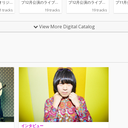
オリジ
ブ12月公演のライブ音
ブ12月公演のライブ音
ブ11
リリー
源をデジタルリリー
源をデジタルリリー
源をデ
1 tracks
19 tracks
19 tracks
録。
ス！2024年2月にZAIK
ス！2024年2月にZAIK
ス！20
Oにて映像配信した本
Oにて映像配信した本
Oにて
公演の楽曲全19曲入
公演の楽曲全19曲入
公演の
View More Digital Catalog
り。 ※サブスクリプシ
り。 ※サブスクリプシ
り。 ※サブスクリプシ
ョンサービスでの配信
ョンサービスでの配信
ョンサ
の予定はございませ
の予定はございませ
の予定
ん。
ん。
ん。
インタビュー