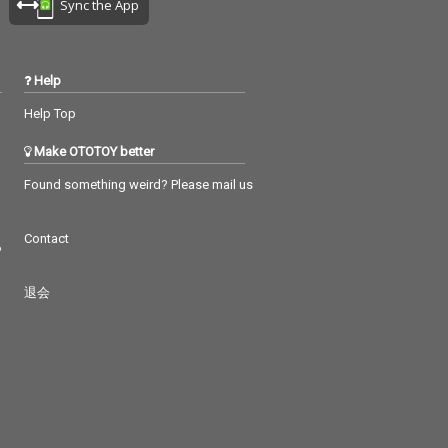
Sync the App
Help
Help Top
Make OTOTOY better
Found something weird? Please mail us
Contact
つ
退会