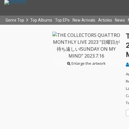
Genre Top
Top Albums
Top EPs
New Arrivals
Articles
News
Enlarge the artwork
A
R
L
C
T