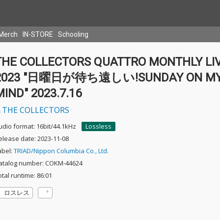
Merch
IN-STORE
Schooling
THE COLLECTORS QUATTRO MONTHLY LI
2023 "日曜日が待ち遠しい!SUNDAY ON M
MIND" 2023.7.16
THE COLLECTORS
udio format: 16bit/44.1kHz
Lossless
elease date: 2023-11-08
abel:
TRIAD/Nippon Columbia Co., Ltd.
atalog number: COKM-44624
otal runtime: 86:01
ロスレス