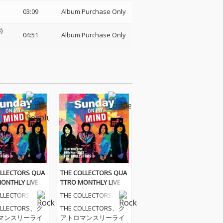
03:09
Album Purchase Only
)
04:51
Album Purchase Only
OLLECTORS QUA
THE COLLECTORS QUA
ONTHLY LIVE 2
TTRO MONTHLY LIVE 2
"日曜日が待ち遠し
023 "日曜日が待ち遠し
OLLECTORS
THE COLLECTORS
DAY ON MY MIN
い!SUNDAY ON MY MIN
OLLECTORS、ク
THE COLLECTORS、ク
.11.19 (24bit/48
D" 2023.11.19
マンスリーライ
アトロマンスリーライ