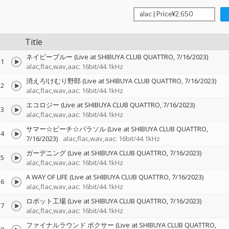
Title
ネイビーブルー (Live at SHIBUYA CLUB QUATTRO, 7/16/2023)
1
alac,flac,wav,aac: 16bit/44.1kHz
消えろ!けむり野郎 (Live at SHIBUYA CLUB QUATTRO, 7/16/2023)
2
alac,flac,wav,aac: 16bit/44.1kHz
エコロジー (Live at SHIBUYA CLUB QUATTRO, 7/16/2023)
3
alac,flac,wav,aac: 16bit/44.1kHz
サマー☆ビーチ☆パラソル (Live at SHIBUYA CLUB QUATTRO,
4
7/16/2023)
alac,flac,wav,aac: 16bit/44.1kHz
ガーデニング (Live at SHIBUYA CLUB QUATTRO, 7/16/2023)
5
alac,flac,wav,aac: 16bit/44.1kHz
A WAY OF LIFE (Live at SHIBUYA CLUB QUATTRO, 7/16/2023)
6
alac,flac,wav,aac: 16bit/44.1kHz
ロボット工場 (Live at SHIBUYA CLUB QUATTRO, 7/16/2023)
7
alac,flac,wav,aac: 16bit/44.1kHz
ファイナルラウンド ボクサー (Live at SHIBUYA CLUB QUATTRO,