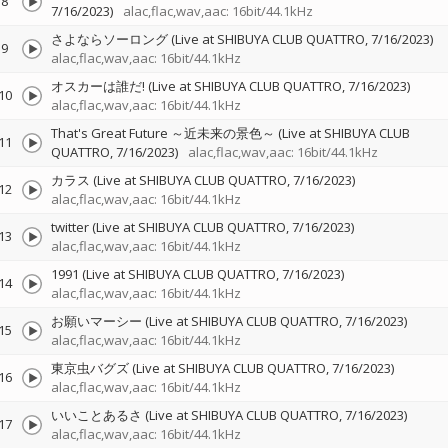
8
7/16/2023)
alac,flac,wav,aac: 16bit/44.1kHz
さよならソーロング (Live at SHIBUYA CLUB QUATTRO, 7/16/2023)
9
alac,flac,wav,aac: 16bit/44.1kHz
オスカーは誰だ! (Live at SHIBUYA CLUB QUATTRO, 7/16/2023)
10
alac,flac,wav,aac: 16bit/44.1kHz
That's Great Future ～近未来の景色～ (Live at SHIBUYA CLUB
11
QUATTRO, 7/16/2023)
alac,flac,wav,aac: 16bit/44.1kHz
カラス (Live at SHIBUYA CLUB QUATTRO, 7/16/2023)
12
alac,flac,wav,aac: 16bit/44.1kHz
twitter (Live at SHIBUYA CLUB QUATTRO, 7/16/2023)
13
alac,flac,wav,aac: 16bit/44.1kHz
1991 (Live at SHIBUYA CLUB QUATTRO, 7/16/2023)
14
alac,flac,wav,aac: 16bit/44.1kHz
お願いマーシー (Live at SHIBUYA CLUB QUATTRO, 7/16/2023)
15
alac,flac,wav,aac: 16bit/44.1kHz
東京虫バグズ (Live at SHIBUYA CLUB QUATTRO, 7/16/2023)
16
alac,flac,wav,aac: 16bit/44.1kHz
いいことあるさ (Live at SHIBUYA CLUB QUATTRO, 7/16/2023)
17
alac,flac,wav,aac: 16bit/44.1kHz