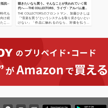
抵抗─
聴きたいなら買う。そんなことが失われていく現
代へ──THE COLLECTORS、ライヴ・アルバム連続
リリースの真意とは
の時代も
THE COLLECTORSのフロントマン、加藤ひさしは
年向け続
「“音楽を買う”というシステムを取り戻さないとい
いたこの
けない」「作品に触れるのなら、対価を払うべ
すことに
き」と、このインタビューで何度も強く訴えてい
ム『ハー
た。だってそうしないと、文化はやがて衰退して
いくのだから。THE …