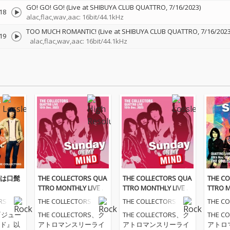
GO! GO! GO! (Live at SHIBUYA CLUB QUATTRO, 7/16/2023)
18
alac,flac,wav,aac: 16bit/44.1kHz
TOO MUCH ROMANTIC! (Live at SHIBUYA CLUB QUATTRO, 7/16/2023
19
alac,flac,wav,aac: 16bit/44.1kHz
は口髭
THE COLLECTORS QUA
THE COLLECTORS QUA
THE C
TTRO MONTHLY LIVE 2
TTRO MONTHLY LIVE 2
TTRO M
023 "日曜日が待ち遠し
023 "日曜日が待ち遠し
023 
RS
THE COLLECTORS
THE COLLECTORS
THE C
い!SUNDAY ON MY MIN
い!SUNDAY ON MY MIN
い!SUN
『ジュー
THE COLLECTORS、ク
THE COLLECTORS、ク
THE C
D" 2023.12.10 (24bit/48
D" 2023.12.10
D" 2023
ド』以
アトロマンスリーライ
アトロマンスリーライ
アトロ
kHz)
kHz)