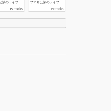
月公演のライブ音
ブ11月公演のライブ音
ジタルリリー
源をデジタルリリー
19 tracks
19 tracks
24年1月にZAIK
ス！2024年1月にZAIK
映像配信した本
Oにて映像配信した本
楽曲全19曲入
公演の楽曲全19曲入
り。 ※サブスクリプシ
ービスでの配信
ョンサービスでの配信
はございませ
の予定はございませ
ん。