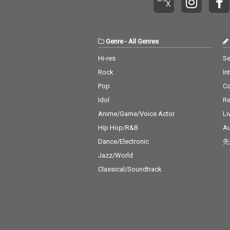
Genre
-
All Genres
Hi-res
Se
Rock
In
Pop
C
Idol
Re
Anime/Game/Voice Actor
Li
Hip Hop/R&B
Au
Dance/Electronic
先
Jazz/World
Classical/Soundtrack