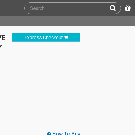
VE
Express Checkout
Y
How To Buy