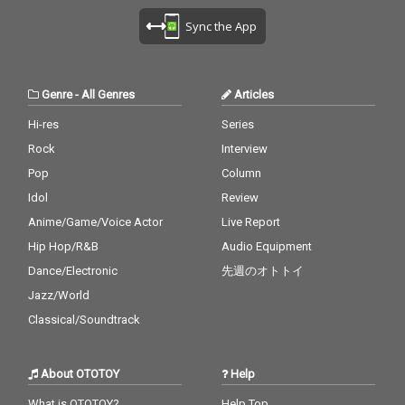
Sync the App
Genre
-
All Genres
Articles
Hi-res
Series
Rock
Interview
Pop
Column
Idol
Review
Anime/Game/Voice Actor
Live Report
Hip Hop/R&B
Audio Equipment
Dance/Electronic
先週のオトトイ
Jazz/World
Classical/Soundtrack
About OTOTOY
Help
What is OTOTOY?
Help Top