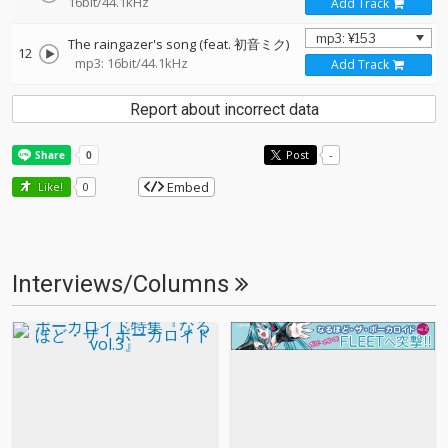
16bit/44.1kHz
Add Track
The raingazer's song (feat. 初音ミク)
12
mp3: 16bit/44.1kHz
Add Track
Report about incorrect data
Post
-
Embed
Like!
0
Interviews/Columns