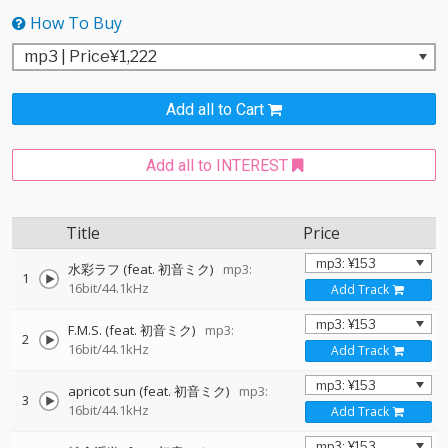
How To Buy
Add all to Cart
Add all to INTEREST
Title
Price
水彩ラフ (feat. 初音ミク)
mp3:
1
16bit/44.1kHz
Add Track
F.M.S. (feat. 初音ミク)
mp3:
2
16bit/44.1kHz
Add Track
apricot sun (feat. 初音ミク)
mp3:
3
16bit/44.1kHz
Add Track