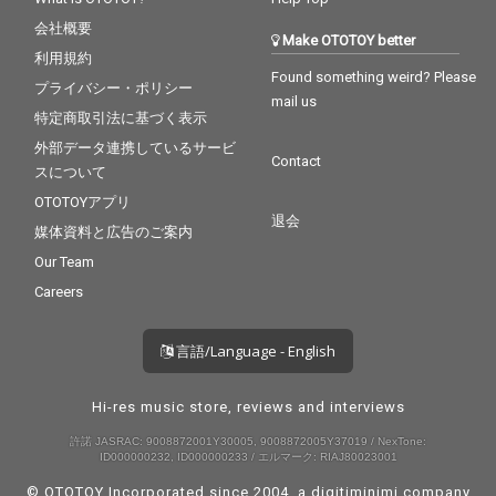
会社概要
Make OTOTOY better
利用規約
Found something weird? Please
プライバシー・ポリシー
mail us
特定商取引法に基づく表示
外部データ連携しているサービ
Contact
スについて
OTOTOYアプリ
退会
媒体資料と広告のご案内
Our Team
Careers
言語/Language - English
Hi-res music store, reviews and interviews
許諾 JASRAC: 9008872001Y30005, 9008872005Y37019 / NexTone:
ID000000232, ID000000233 / エルマーク: RIAJ80023001
© OTOTOY Incorporated since 2004, a
digitiminimi
company