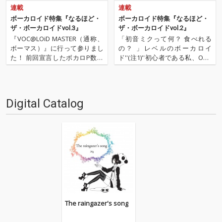
連載
連載
ボーカロイド特集『なるほど・
ボーカロイド特集『なるほど・
ザ・ボーカロイドvol.3』
ザ・ボーカロイドvol.2』
『VOC@LOiD MASTER（通称、
「初音ミクって何？ 食べれる
ボーマス）』に行って参りまし
の？ 」レベルのボーカロイ
た！ 前回宣言したボカロP数珠
ド''(注1)''初心者である私、OTO
つなぎ企画を早速無視してのイ
TOYライターの水嶋美和が体当
ベント・レポートです。 さては
たりでボーカロイド・カルチャ
て、ボーマスとは何ぞや？ それ
ーを学んでいく教養コーナー
はボーカロイド文化だけに焦点
「なるほど・ザ・ボーカロイ
Digital Catalog
をしぼった即売会、つまりコミ
ド」。第一回ではタキペディア
ケです。コスプ…
博士に初音ミク／ボーカロ…
The raingazer's song