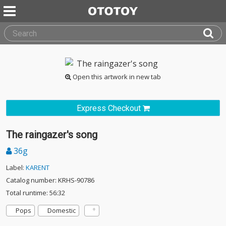
Open this artwork in new tab
Express Checkout
The raingazer's song
36g
Label:
KARENT
Catalog number: KRHS-90786
Total runtime: 56:32
Pops
Domestic