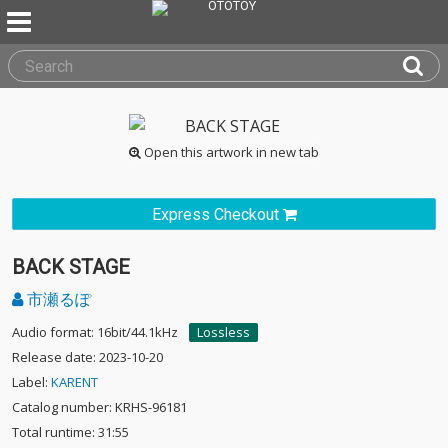
Open this artwork in new tab
Express Checkout
BACK STAGE
市瀬るぽ
Audio format: 16bit/44.1kHz
Lossless
Release date: 2023-10-20
Label:
KARENT
Catalog number: KRHS-96181
Total runtime: 31:55