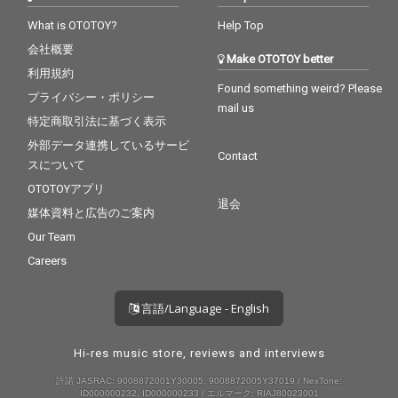
What is OTOTOY?
Help Top
会社概要
Make OTOTOY better
利用規約
Found something weird? Please
プライバシー・ポリシー
mail us
特定商取引法に基づく表示
外部データ連携しているサービ
Contact
スについて
OTOTOYアプリ
退会
媒体資料と広告のご案内
Our Team
Careers
言語/Language - English
Hi-res music store, reviews and interviews
許諾 JASRAC: 9008872001Y30005, 9008872005Y37019 / NexTone:
ID000000232, ID000000233 / エルマーク: RIAJ80023001