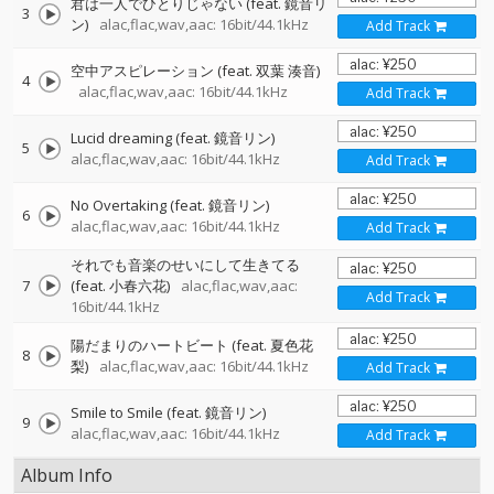
君は一人でひとりじゃない (feat. 鏡音リ
3
ン)
alac,flac,wav,aac: 16bit/44.1kHz
Add Track
空中アスピレーション (feat. 双葉 湊音)
4
alac,flac,wav,aac: 16bit/44.1kHz
Add Track
Lucid dreaming (feat. 鏡音リン)
5
alac,flac,wav,aac: 16bit/44.1kHz
Add Track
No Overtaking (feat. 鏡音リン)
6
alac,flac,wav,aac: 16bit/44.1kHz
Add Track
それでも音楽のせいにして生きてる
7
(feat. 小春六花)
alac,flac,wav,aac:
Add Track
16bit/44.1kHz
陽だまりのハートビート (feat. 夏色花
8
梨)
alac,flac,wav,aac: 16bit/44.1kHz
Add Track
Smile to Smile (feat. 鏡音リン)
9
alac,flac,wav,aac: 16bit/44.1kHz
Add Track
Album Info