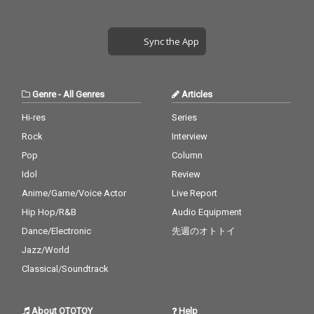
Sync the App
Genre
-
All Genres
Articles
Hi-res
Series
Rock
Interview
Pop
Column
Idol
Review
Anime/Game/Voice Actor
Live Report
Hip Hop/R&B
Audio Equipment
Dance/Electronic
先週のオトトイ
Jazz/World
Classical/Soundtrack
About OTOTOY
Help