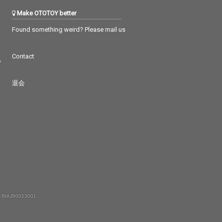
Make OTOTOY better
Found something weird? Please mail us
Contact
つ
退会
 RIAJ80023001