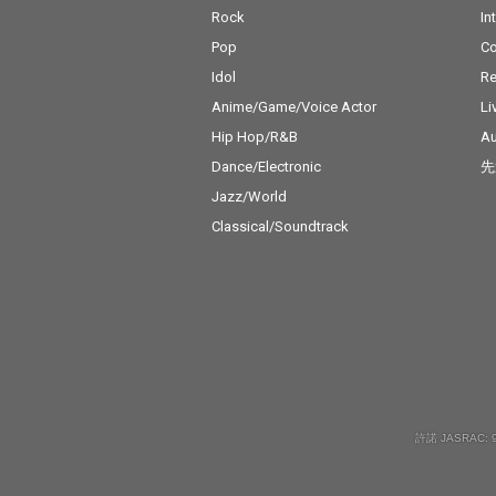
Rock
In
Pop
C
Idol
Re
Anime/Game/Voice Actor
Li
Hip Hop/R&B
Au
Dance/Electronic
先
Jazz/World
Classical/Soundtrack
許諾 JASRAC: 9