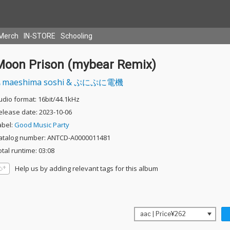
Merch
IN-STORE
Schooling
Moon Prison (mybear Remix)
maeshima soshi & ぷにぷに電機
udio format: 16bit/44.1kHz
elease date: 2023-10-06
abel:
Good Music Party
atalog number: ANTCD-A0000011481
otal runtime: 03:08
Help us by adding relevant tags for this album