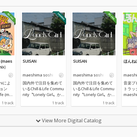
e (maes
SUISAN
SUISAN
ほんね
ix)
maeshima soshi
maeshima soshi
maeshi
shiによ
国内外で注目を集めて
国内外で注目を集めて
音楽プ
ジョン
いるChill＆Life Commu
いるChill＆Life Commu
トラッ
fe (ma
nity〝Lonely Girl〟か
nity〝Lonely Girl〟か
maeshi
Remi
ら制作した楽曲のスト
ら制作した楽曲のスト
が、シ
1 track
1 track
1 track
持つ“何
リーミング/YouTube
リーミング/YouTube
イター
せ”とい
の総再生数はが5億回
の総再生数はが5億回
えた新
、より
を超え、日本のみなら
を超え、日本のみなら
ね』を
View More Digital Catalog
のある
ず世界基準での支持を
ず世界基準での支持を
構築し
得ている若き音楽プロ
得ている若き音楽プロ
デューサー〝maeshim
デューサー〝maeshim