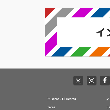
ノとアコースティック
ノとアコーステ
ギターの柔らかな音色
ギターの柔らか
を軸に、心地よく揺れ
を軸に、心地よ
るビートと開放感のあ
るビートと開放
るアレンジが広がり、
るアレンジが広
ポチョムキン、Hisato
ポチョムキン、Hi
mi、ESTEYの言葉やメ
mi、ESTEYの
ロディを優しく包み込
ロディを優しく
む。原曲のポジティブ
む。原曲のポジ
なエネルギーはそのま
なエネルギーは
まに、夕暮れや休日の
まに、夕暮れや
リラックスタイムに寄
リラックスタイ
り添う、よりメロウで
り添う、よりメ
エモーショナルな世界
エモーショナル
観へと昇華されてい
観へと昇華され
る。 慌ただしい毎日の
る。 慌ただしい毎日の
中でふと立ち止まり、
中でふと立ち止
身近な幸せを見つめ直
身近な幸せを見
したくなる一曲。
したくなる一曲
Genre
-
All Genres
Hi-res
Se