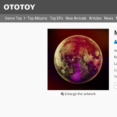
Genre Top
Top Albums
Top EPs
New Arrivals
Articles
News
A
R
L
C
T
Enlarge the artwork