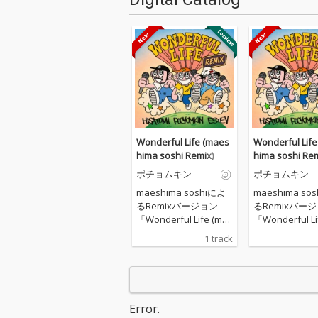
Wonderful Life (maes
Wonderful Lif
hima soshi Remix)
hima soshi Rem
ポチョムキン
ポチョムキン
maeshima soshiによ
maeshima so
るRemixバージョン
るRemixバー
「Wonderful Life (ma
「Wonderful Li
eshima soshi Remi
eshima soshi 
1 track
x)」は、原曲が持つ“何
x)」は、原曲が
気ない日常の幸せ”とい
気ない日常の幸
うメッセージを、より
うメッセージを
穏やかで温かみのある
穏やかで温かみ
サウンドへと再構築し
サウンドへと再
Error.
た楽曲。 印象的なピア
た楽曲。 印象的なピア