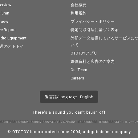
terview
会社概要
olumn
利用規約
view
プライバシー・ポリシー
ve Report
特定商取引法に基づく表示
dio Equipment
外部データ連携しているサービスに
いて
週のオトトイ
OTOTOYアプリ
媒体資料と広告のご案内
Our Team
Careers
言語/Language - English
There's a sound you can't brush off
008872001Y30005, 9008872005Y37019 / NexTone: ID000000232, ID000000233 / エルマーク:
© OTOTOY Incorporated since 2004, a
digitiminimi
company