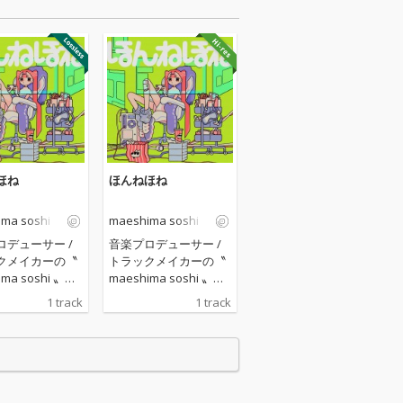
ほね
ほんねほね
ma soshi
maeshima soshi
ロデューサー /
音楽プロデューサー /
クメイカーの〝
トラックメイカーの〝
ma soshi 〟
maeshima soshi 〟
ンガーソングラ
が、シンガーソングラ
1 track
1 track
のはしメロを迎
イターのはしメロを迎
曲『ほんねほ
えた新曲『ほんねほ
リリース。
ね』をリリース。