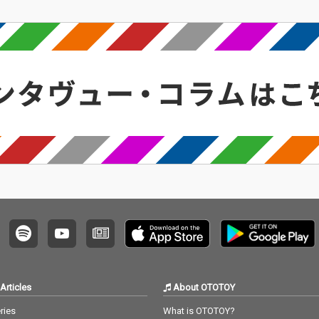
ィック
a soshi〟によるチルな
a soshi〟によるチルな
な音色
新曲「SUISAN」をリリ
新曲「SUISAN」をリリ
く揺れ
ース。 新曲は少し遠回
ース。 新曲は少し遠回
感のあ
りしながら歩く郊外の
りしながら歩く郊外の
がり、
道に静かに寄り添うよ
道に静かに寄り添うよ
sato
うなLo-fi Hip Hopをベ
うなLo-fi Hip Hopをベ
言葉やメ
ースにしたチル・イン
ースにしたチル・イン
包み込
ストトラックで、 ゆっ
ストトラックで、 ゆっ
ティブ
たりとしたビートと印
たりとしたビートと印
そのま
象的なピアノリフを軸
象的なピアノリフを軸
休日の
に、 何気ない日常の心
に、 何気ない日常の心
ムに寄
地よさを丁寧に描き出
地よさを丁寧に描き出
ロウで
している。 どこか懐か
している。 どこか懐か
な世界
しさを含んだピアノの
しさを含んだピアノの
てい
響きは休日の少し眠た
響きは休日の少し眠た
い空気感を連想させ
い空気感を連想させ
まり、
る。 「特別じゃない時
る。 「特別じゃない時
つめ直
間」を特別に感じさせ
間」を特別に感じさせ
。
てくれるやさしいLo-fi
てくれるやさしいLo-fi
サウンドで包み込む一
サウンドで包み込む一
曲。
曲。
Articles
About OTOTOY
ries
What is OTOTOY?