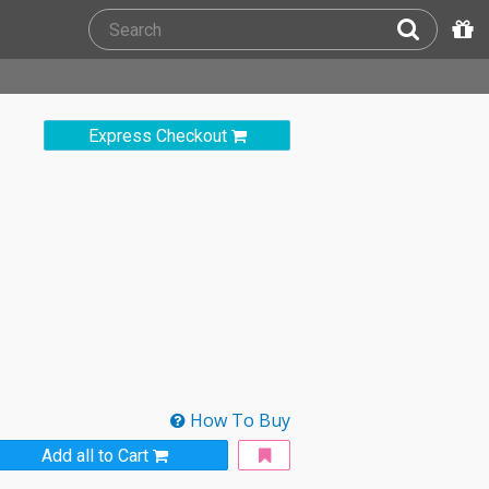
Express Checkout
How To Buy
Add all to Cart