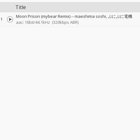
Title
Moon Prison (mybear Remix)
--
maeshima soshi
ぷにぷに電機
1
aac: 16bit/44.1kHz
(320kbps ABR)