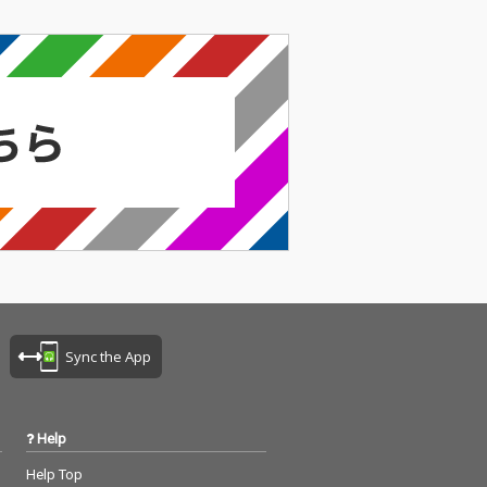
Sync the App
Help
Help Top