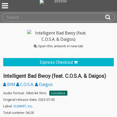
Open this artwork in new tab
Express Checkout
Intelligent Bad Bwoy (feat. C.O.S.A. & Daigos)
BIM
C.O.S.A.
Daigos
Audio format: 16bit/44.1kHz
Lossless
Original release date: 2023-07-05
Label:
SUMMIT, Inc.
Total runtime: 04:28