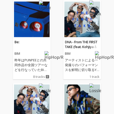
Be:
DNA - From THE FIRST
TAKE (feat. Kohjiya & P
UNPEE)
BIM
BIM
昨年はPUNPEEとの共
アーティストによる一
同作品や全国ツアーな
発撮りのパフォーマン
どを行なっていたBIM
スを鮮明に切り取るYo
が、約2年ぶりとなる
uTubeチャンネル「TH
8 tracks
1 track
ソロ公演を5/29東京カ
E FIRST TAKE」にて披
ナデビアホール、6/13
露された、PUNPEE
大阪NHKホールにて開
「フレンヅ」、スカー
催する。 久々の単独公
トとPUNPEE「ODDTA
演に先駆けてBIMが過
XI」、BIM「Bonit
去にリリースしてきた
a」、「DNA feat. Kohj
楽曲達の再構築作品集
iya, PUNPEE」の4曲
「Be:」が完成。 「Inte
が、配信リリース!