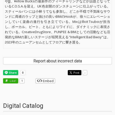
やJJJ、¥ellow Bucksの最新作のフィーチャリングなどが話題となって
いるC.O.S.A.を迎え、UK色全開のダンスチューンに仕上がっている。
スティールパンには小林うてなも参加し、どこか不穏で不気味なサウ
ンドに両者のラップと抜けの良いBIMのHookが、徐々にエレベーショ
ンしていく楽曲の進行を引き立てている。MixはIllicit Tsuboiが担当
し、ボーカル、ビート、ともによりワイドに、ダイナミックに表現さ
れている。CreativeDrugStore、PUNPEE & BIMとしての活動なども活
発的なBIMの新しいステージが垣間見える"Intelligent Bad Bwoy"は、
2023年のニューアンセムとしてフロアに響き渡る。
Report about incorrect data
Post
-
Embed
Like!
1
Digital Catalog