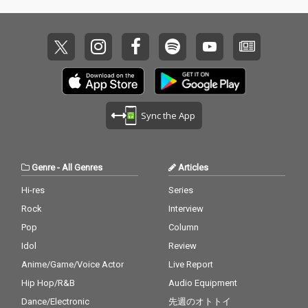
a」のオリジナルを制
作したVaVaによるセル
フリミックスが施され
たスペシャルバージョ
ンも収録した、フルボ
リュームな内容となっ
ている。 ソリッドなア
ートワークは、BIMの
「Non Fiction feat. No
Sync the App
Buses」も手がけたPe
nnackyが担当した。
Genre
-
All Genres
Articles
Hi-res
Series
Rock
Interview
Pop
Column
Idol
Review
Anime/Game/Voice Actor
Live Report
Hip Hop/R&B
Audio Equipment
Dance/Electronic
先週のオトトイ