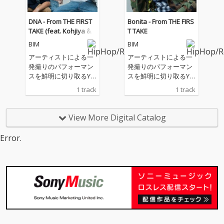
lligent Bad Bwoy Ⅱ」
には、Watson、仙人
DNA - From THE FIRST
Bonita - From THE FIRS
掌が新たなバースを吹
TAKE (feat. Kohjiya & P
T TAKE
き込み世界観をアップ
UNPEE)
BIM
BIM
デートしている。 ライ
ブでも定番の楽曲「Ve
アーティストによる一
アーティストによる一
randa」は、リミキサ
発撮りのパフォーマン
発撮りのパフォーマン
ーにtofubeatsを迎え
スを鮮明に切り取るYo
スを鮮明に切り取るYo
てアーバンな仕上がり
uTubeチャンネル「TH
uTubeチャンネル「TH
1 track
1 track
となっている。 ガーナ
E FIRST TAKE」にて披
E FIRST TAKE」にて披
のプロデューサーBlacc
露された、PUNPEE
露された、PUNPEE
による「One Love Re
「フレンヅ」、スカー
「フレンヅ」、スカー
View More Digital Catalog
mix」、K BoWによる
トとPUNPEE「ODDTA
トとPUNPEE「ODDTA
「KASSARAINA Remi
XI」、BIM「Bonit
XI」、BIM「Bonit
Error.
x」、幅広く活動する
a」、「DNA feat. Kohj
a」、「DNA feat. Kohj
プロデューサーuinによ
iya, PUNPEE」の4曲
iya, PUNPEE」の4曲
る「Runnin' Remi
が、配信リリース!
が、配信リリース!
x」、そして「Intellige
nt Bad Bwoy」をSton
es TaroやBig Animal T
heoryが再解釈したRe
mixも収録。 また、BI
Mの定番人気曲「Bonit