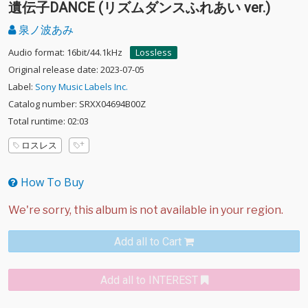
遺伝子DANCE (リズムダンスふれあい ver.)
泉ノ波あみ
Audio format: 16bit/44.1kHz
Lossless
Original release date: 2023-07-05
Label:
Sony Music Labels Inc.
Catalog number: SRXX04694B00Z
Total runtime: 02:03
ロスレス
How To Buy
Add all to Cart
Add all to INTEREST