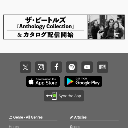
Sync the App
Genre
-
All Genres
Articles
Hi-res
Series