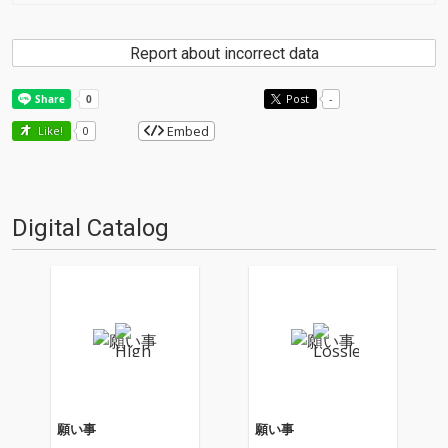
Report about incorrect data
Post
-
Embed
Like!
0
Digital Catalog
願い事
願い事