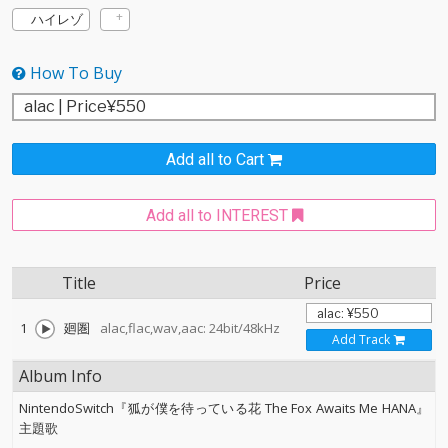
ハイレゾ
How To Buy
Add all to Cart
Add all to INTEREST
Title
Price
1
廻圏
alac,flac,wav,aac: 24bit/48kHz
Add Track
Album Info
NintendoSwitch『狐が僕を待っている花 The Fox Awaits Me HANA』
主題歌