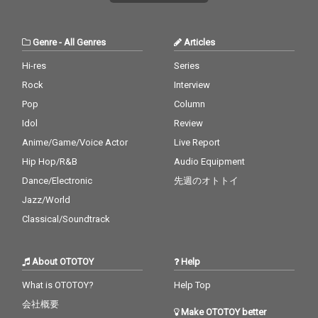
Genre
-
All Genres
Articles
Hi-res
Series
Rock
Interview
Pop
Column
Idol
Review
Anime/Game/Voice Actor
Live Report
Hip Hop/R&B
Audio Equipment
Dance/Electronic
先週のオトトイ
Jazz/World
Classical/Soundtrack
About OTOTOY
Help
What is OTOTOY?
Help Top
会社概要
Make OTOTOY better