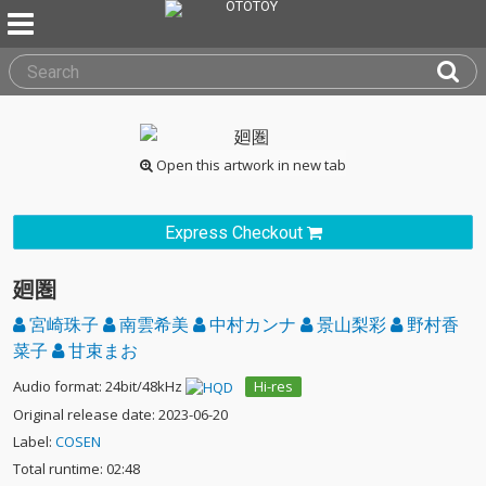
Open this artwork in new tab
Express Checkout
廻圏
宮崎珠子
南雲希美
中村カンナ
景山梨彩
野村香
菜子
甘束まお
Audio format: 24bit/48kHz
Hi-res
Original release date: 2023-06-20
Label:
COSEN
Total runtime: 02:48