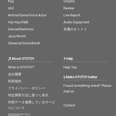
Pop
Column
Idol
Review
Anime/Game/Voice Actor
Live Report
Hip Hop/R&B
Audio Equipment
Dance/Electronic
先週のオトトイ
Jazz/World
Classical/Soundtrack
About OTOTOY
Help
What is OTOTOY?
Help Top
会社概要
Make OTOTOY better
利用規約
Found something weird? Please
プライバシー・ポリシー
mail us
特定商取引法に基づく表示
外部データ連携しているサービ
Contact
スについて
OTOTOYアプリ