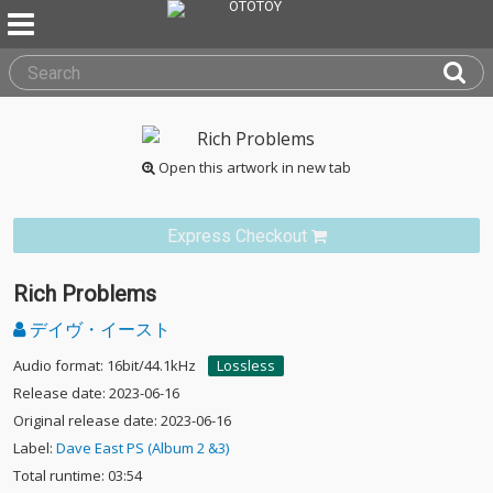
Open this artwork in new tab
Express Checkout
Rich Problems
デイヴ・イースト
Audio format: 16bit/44.1kHz
Lossless
Release date: 2023-06-16
Original release date: 2023-06-16
Label:
Dave East PS (Album 2 &3)
Total runtime: 03:54