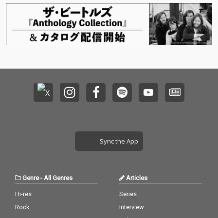
Sync the App
Genre
-
All Genres
Articles
Hi-res
Series
Rock
Interview