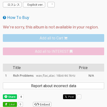
ロスレス
Explicit ver.
How To Buy
Add all to Cart
Add all to INTEREST
Title
Price
1
Rich Problems
wav,flac,alac: 16bit/44.1kHz
N/A
Report about incorrect data
Post
-
Embed
Like!
0