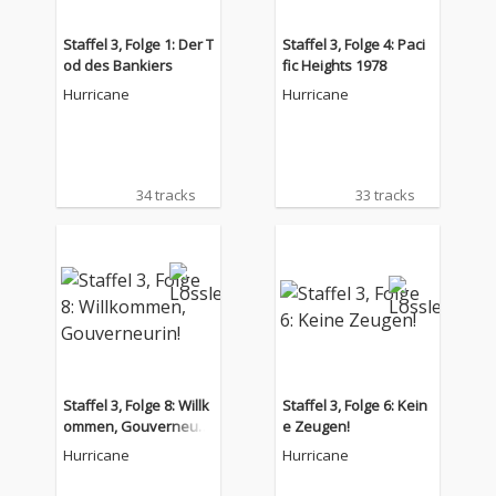
Staffel 3, Folge 1: Der T
Staffel 3, Folge 4: Paci
od des Bankiers
fic Heights 1978
Hurricane
Hurricane
34 tracks
33 tracks
Staffel 3, Folge 8: Willk
Staffel 3, Folge 6: Kein
ommen, Gouverneuri
e Zeugen!
n!
Hurricane
Hurricane