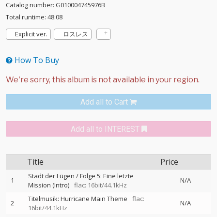
Catalog number: G010004745976B
Total runtime: 48:08
Explicit ver.
ロスレス
How To Buy
Add all to Cart
Add all to INTEREST
Title
Price
Stadt der Lügen / Folge 5: Eine letzte
1
N/A
Mission (Intro)
flac: 16bit/44.1kHz
Titelmusik: Hurricane Main Theme
flac:
2
N/A
16bit/44.1kHz