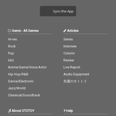
Sync the App
Genre
-
All Genres
Articles
Hi-res
Series
Rock
Interview
Pop
Column
Idol
Review
Anime/Game/Voice Actor
Live Report
Hip Hop/R&B
Audio Equipment
Dance/Electronic
先週のオトトイ
Jazz/World
Classical/Soundtrack
About OTOTOY
Help