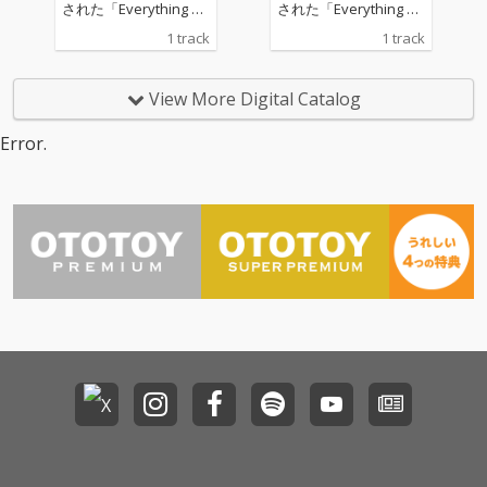
に、海の向こうの紛争
に、海の向こうの紛争
された「Everything Va
された「Everything Va
を意識しながらもダン
を意識しながらもダン
lley -AMBIENT KYOTO
lley -AMBIENT KYOTO
1 track
1 track
スフロアで個人の平穏
スフロアで個人の平穏
Mix-」「ET (Densha) -
Mix-」「ET (Densha) -
を模索する現代の心理
を模索する現代の心理
AMBIENT KYOTO Mix
AMBIENT KYOTO Mix
的葛藤と緊張感を、強
的葛藤と緊張感を、強
-」を配信リリース
-」を配信リリース
View More Digital Catalog
烈なリズムに乗せて表
烈なリズムに乗せて表
現しています。本楽曲
現しています。本楽曲
Error.
は、2026年後半に予定
は、2026年後半に予定
されている待望のニュ
されている待望のニュ
ーアルバムに向けた、
ーアルバムに向けた、
グローバル・ツァイト
グローバル・ツァイト
ガイスト（時代精神）
ガイスト（時代精神）
の中心からのタイムリ
の中心からのタイムリ
ーなトランスミッショ
ーなトランスミッショ
ンとなります。 ■ バッ
ンとなります。 ■ バッ
ファロー・ドーター コ
ファロー・ドーター コ
メント クラブフロアに
メント クラブフロアに
ポツンといる「私」、
ポツンといる「私」、
大音量と倍音を聞きな
大音量と倍音を聞きな
がらの恍惚と平和のこ
がらの恍惚と平和のこ
の場所で、海の向こう
の場所で、海の向こう
で起こっている戦争と
で起こっている戦争と
虐殺を思い心が荒む今
虐殺を思い心が荒む今
夜。それでもビートは
夜。それでもビートは