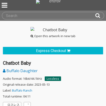
Open this artwork in new tab
Express Checkout
Chatbot Baby
Buffalo Daughter
Audio format: 16bit/44.1kHz
Lossless
Original release date: 2023-05-13
Label:
Buffalo Ranch
Total runtime: 04:11
ロスレス