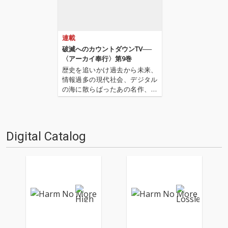
連載
破滅へのカウントダウンTV──
〈アーカイ奉行〉第9巻
歴史を追いかけ過去から未来、
情報過多の現代社会、デジタル
の海に散らばったあの名作、こ
の名作たちをひとつにまとめる
仕事人…!〈アーカイ奉行〉が今
日もデジタルの乱世を治め
る…!'''〈アーカイ奉行〉と
Digital Catalog
は…'''1.過去作の最新リマスター
音源 2.これまで未配信…