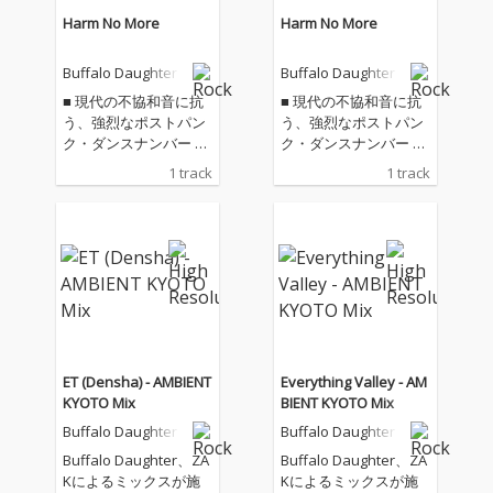
Harm No More
Harm No More
Buffalo Daughter
Buffalo Daughter
■ 現代の不協和音に抗
■ 現代の不協和音に抗
う、強烈なポストパン
う、強烈なポストパン
ク・ダンスナンバー 20
ク・ダンスナンバー 20
23年のシングル以来、
23年のシングル以来、
1 track
1 track
約3年ぶりの新曲とな
約3年ぶりの新曲とな
る「Harm No More」
る「Harm No More」
は、繊細なギターとベ
は、繊細なギターとベ
ースのハーモニクスか
ースのハーモニクスか
ら幕を開け、執拗なま
ら幕を開け、執拗なま
でにグルーヴィーなビ
でにグルーヴィーなビ
ートへとビルドアップ
ートへとビルドアップ
していくポストパン
していくポストパン
ク・ダンス・トラック
ク・ダンス・トラック
です。 「Let the beat
です。 「Let the beat
ET (Densha) - AMBIENT
Everything Valley - AM
play on—we don’t nee
play on—we don’t nee
KYOTO Mix
BIENT KYOTO Mix
d bombs（ビートを鳴
d bombs（ビートを鳴
Buffalo Daughter
Buffalo Daughter
らし続けろ、爆弾はい
らし続けろ、爆弾はい
らない）」というリフ
らない）」というリフ
Buffalo Daughter、ZA
Buffalo Daughter、ZA
レインが象徴するよう
レインが象徴するよう
Kによるミックスが施
Kによるミックスが施