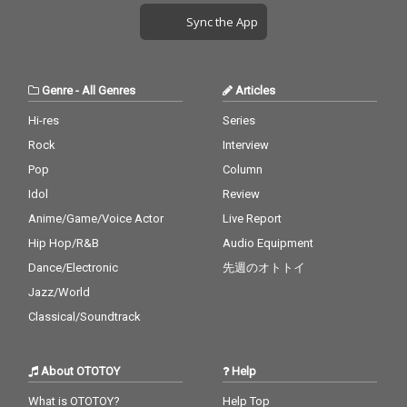
鳴り続けています。
鳴り続けています。
Sync the App
「ビートを鳴らせ、爆
「ビートを鳴らせ、爆
弾はいらない」。
弾はいらない」。
Genre
-
All Genres
Articles
Hi-res
Series
Rock
Interview
Pop
Column
Idol
Review
Anime/Game/Voice Actor
Live Report
Hip Hop/R&B
Audio Equipment
Dance/Electronic
先週のオトトイ
Jazz/World
Classical/Soundtrack
About OTOTOY
Help
What is OTOTOY?
Help Top