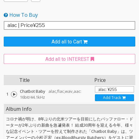
How To Buy
Add all to Cart
Add all to INTEREST
Title
Price
Chatbot Baby
alac,flac,wav,aac:
1
16bit/44.1kHz
Add Track
Album Info
コロナ禍が明け、8年ぶりの北米ツアーを目前にしたバッファロー・ド
ーターが2年ぶりの新曲を急遽発表！ 結成30周年を迎える今年、様々
な記念イベント・ツアーを控えて制作された「Chatbot Baby」は、ツ
アーメンバーの小松正宏（ex.Bloodthursty Butchers）をゲストに迎