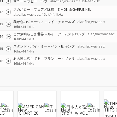
11
サニー
--
ボビー・ヘブ
alac,flac,wav,aac: 16bit/44.1kHz
スカボロー・フェア／詠唱
--
SIMON & GARFUNKEL
12
alac,flac,wav,aac: 16bit/44.1kHz
我が心のジョージア
--
レイ・チャールズ
alac,flac,wav,aac:
13
16bit/44.1kHz
この素晴らしき世界
--
ルイ・アームストロング
alac,flac,wav,aac:
14
16bit/44.1kHz
スタンド・バイ・ミー
--
ベン・E. キング
alac,flac,wav,aac:
15
16bit/44.1kHz
君の瞳に恋してる
--
フランキー・ヴァリ
alac,flac,wav,aac:
16
16bit/44.1kHz