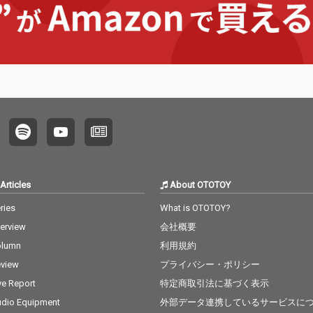
ームス
ーチ・ボーイズ「サー
ぞろい。ロックンロー
など、1
が街に
フィン U.S.A.」など、1
ル、ポップス、ジャ
語るう
ボビ
960年代洋楽を代表す
ズ、カントリーまで幅
代表曲
「ブル
るゴールデンヒットが
広いジャンルが楽し
らに、
ト」な
勢ぞろい。さらに、コ
め、当時のアメリカ音
ーズン
ファン
ニー・フランシス、フ
楽文化の勢いと華やか
ツ、レ
タンダ
ランキー・ヴァリ、
さがよみがえります。
ア、メ
収録し
ザ・ロネッツなど、昭
さらに、ナット・キン
など、
画音楽、
和世代にも馴染み深い
グ・コール「月光価千
染み深
ス、カ
青春の名曲が並び、ポ
金」、ワンダ・ジャク
並び、
ズが交
ップス、ソウル、ロッ
ソン「フジヤマ・マ
ク、ソ
ならで
クンロール、ヴィンテ
マ」、パティ・ペイジ
ージポ
が詰ま
ージポップスと幅広い
「テネシー・ワルツ」
ジャン
国内配
ジャンルを網羅してい
など、日本でも長く愛
ます。
Articles
About OTOTOY
れた“懐
ます。時代背景ととも
され続ける名曲が並
耳にし
オールデ
に蘇るメロディは、世
び、昭和世代の記憶を
ナンバ
ries
What is OTOTOY?
として、
代を超えて愛され続け
呼び起こす“青春の洋
背景と
terview
会社概要
楽スタ
るスタンダードナンバ
楽”が詰まった一枚で
ディは
まで幅
ーばかり。国内検索に
す。オールディーズや
愛され
olumn
利用規約
容で
も強い「洋楽ヒット
懐かしの洋楽を探して
ちてい
view
プライバシー・ポリシー
曲」「オールディーズ
いる方に向けた、日本
えて愛
名曲」「懐かしの洋
国内配信ならではのベ
めるリ
ve Report
特定商取引法に基づく表示
楽」を求めるリスナー
ストヒット・コレクシ
な、ベ
dio Equipment
外部データ連携しているサービスに
に最適の一枚です。
ョンとしてお楽しみく
ピレー