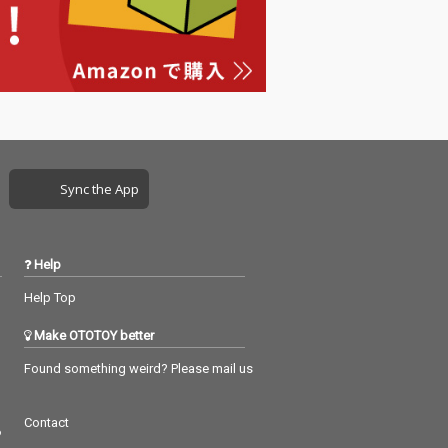
960年代洋楽を
えで欠かせない
が勢ぞろい。さ
ザ・フォー・シ
ズ、ザ・ロネッ
スリー・ゴー
リー・ウェルズ
昭和世代にも馴
い青春の名曲が
ポップス、ロッ
Sync the App
ウル、ヴィンテ
ップスと幅広い
ルを網羅してい
テレビや映画で
Help
たスタンダード
ーが多く、時代
Help Top
ともに蘇るメロ
、世代を超えて
Make OTOTOY better
続ける魅力に満
ます。“時代を超
Found something weird? Please mail us
される名曲”を求
スナーに最適
Contact
ストヒットコン
つ
ションです。