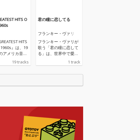
EATEST HITS O
君の瞳に恋してる
1960s
フランキー・ヴァリ
REATEST HITS
フランキー・ヴァリが
E 1960s』は、19
歌う「君の瞳に恋して
代のアメリカ音楽
る」は、世界中で愛さ
を象徴するオー
れ続けるポップスの名
19 tracks
1 track
ーズの名曲を一
曲です。華やかで高揚
録した、まさ
感あふれるメロディ
かしの洋楽 名曲
を、爽快なアレンジで
決定版です。サイ
収録しています。
ガーファンクル
ンド・オブ・サ
ス」、ザ・アニ
「朝日のあたる
ザ・ローリン
トーンズ「黒く
」、ザ・ビー
ーイズ「アイ・
・アラウンド」