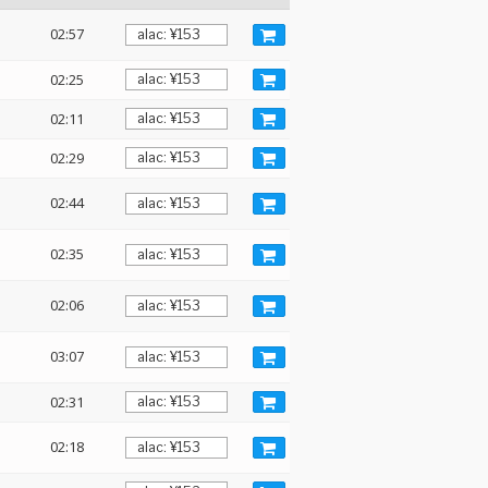
02:57
02:25
02:11
02:29
02:44
02:35
02:06
03:07
02:31
02:18