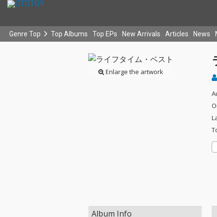
Genre Top
Top Albums
Top EPs
New Arrivals
Articles
News
Enlarge the artwork
A
O
L
T
Album Info