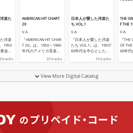
洋楽た
AMERICAN HIT CHART
日本人が愛した洋楽た
THE GR
20
ち VOL.1
F THE 
V.A.
V.A.
V.A.
た洋楽
『AMERICAN HIT CHAR
『日本人が愛した洋楽
『THE G
、1950
T 20』は、1950～1960
たち VOL.1』は、1950?
OF TH
楽黄金期
年代のアメリカ音楽シ
60年代を中心としたオ
60年
を集め
ーンを彩ったオールデ
ールディーズ黄金期の
シーン
8 tracks
20 tracks
19 tracks
ールデ
ィーズの名曲を20曲厳
名曲を厳選した、懐か
ルディ
す。エ
選した、まさに“懐かし
しの洋楽ヒット集で
挙に収
スリー
の洋楽”を楽しむための
す。ジーン・ピットニ
に“懐
View More Digital Catalog
「ア
決定版コンピレーショ
ー「ルイジアナ・マ
集”の
ア・ラ
ンです。ザ・モンキー
マ」、ダイアモンズ
モン＆
」、ク
ズ「デイドリーム・ビ
「リトル・ダーリ
「サウ
ド「ダ
リーバー」、アレサ・
ン」、ポール・アンカ
イレン
オン・
フランクリン「リスペ
「君は我が運命」、エ
マルズ
リト
クト」、ザ・シュープ
ルヴィス・プレスリー
家」、
「ルシ
リームス「ベイビー・
「テディ・ベア」な
グ・ス
ックン
ラヴ」、エルヴィス・
ど、昭和のラジオやテ
ぬれ！
彩った
プレスリー「ハウン
レビで親しまれたスタ
チ・ボ
い。さ
ド・ドッグ」、ザ・ビ
ンダードナンバーが勢
ゲット