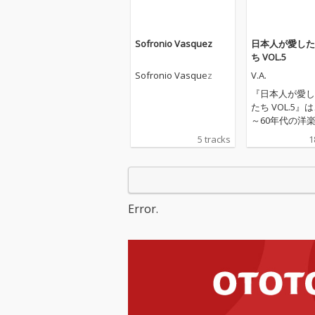
Sofronio Vasquez
日本人が愛した
ち VOL.5
Sofronio Vasquez
V.A.
『日本人が愛し
たち VOL.5』は
～60年代の洋
を象徴する名曲
5 tracks
1
た、懐かしのオ
ィーズ名曲集で
ルヴィス・プレ
「監獄ロック」
イ・ニード・ユ
Error.
ヴ・トゥナイト
リフ・リチャー
イナマイト」「
ザ・ビーチ」、
ル・リチャード
ール」など、ロ
ロール黎明期を
代表曲が勢ぞろ