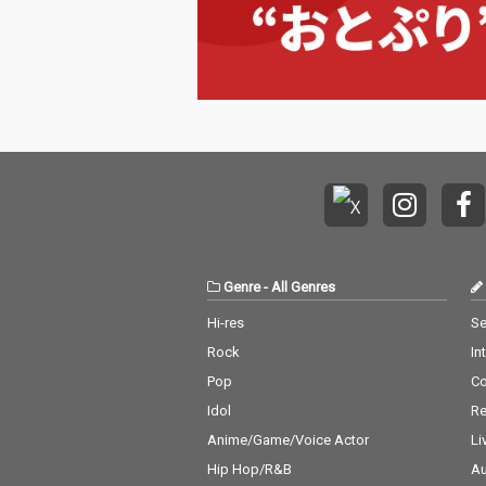
らに、ルイ・ア
トロング「聖者
やって来る」、
ー・ヴィントン
ー・ヴェルベッ
ど、昭和の洋楽
に親しまれたス
ードナンバーも
ています。 映
ロック、ポップ
ントリー、ジャ
差するこの時代
はの多彩な魅力
った一枚。日本
Genre
-
All Genres
信向けに構成さ
かしの洋楽”“
Hi-res
Se
ィーズ名曲集”
Rock
In
昭和世代から洋
ンダード愛好家
Pop
C
広く楽しめる内
Idol
Re
す。
Anime/Game/Voice Actor
Li
Hip Hop/R&B
Au