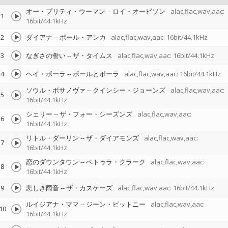
オー・プリティ・ウーマン
--
ロイ・オービソン
alac,flac,wav,aac:
1
16bit/44.1kHz
2
ダイアナ
--
ポール・アンカ
alac,flac,wav,aac: 16bit/44.1kHz
3
なぎさの誓い
--
ザ・タイムス
alac,flac,wav,aac: 16bit/44.1kHz
4
ヘイ・ポーラ
--
ポールとポーラ
alac,flac,wav,aac: 16bit/44.1kHz
ソウル・ボサノヴァ
--
クインシー・ジョーンズ
alac,flac,wav,aac:
5
16bit/44.1kHz
シェリー
--
ザ・フォー・シーズンズ
alac,flac,wav,aac:
6
16bit/44.1kHz
リトル・ダーリン
--
ザ・ダイアモンズ
alac,flac,wav,aac:
7
16bit/44.1kHz
恋のダウンタウン
--
ペトゥラ・クラーク
alac,flac,wav,aac:
8
16bit/44.1kHz
9
悲しき雨音
--
ザ・カスケーズ
alac,flac,wav,aac: 16bit/44.1kHz
ルイジアナ・ママ
--
ジーン・ピットニー
alac,flac,wav,aac:
10
16bit/44.1kHz