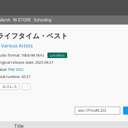
Merch
IN-STORE
Schooling
ライフタイム・ベスト
Various Artists
udio format: 16bit/44.1kHz
Lossless
riginal release date: 2023-04-21
abel:
FINE DISC
otal runtime: 43:37
ロスレス
Title