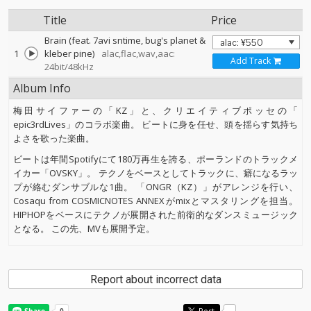
Title
Price
Brain (feat. 7avi sntime, bug's planet &
1
kleber pine)
alac,flac,wav,aac:
Add Track
24bit/48kHz
Album Info
梅田サイファーの「KZ」と、クリエイティブポッセの「
epic3rdLives」のコラボ楽曲。 ビートに身を任せ、頭を揺らす気持ち
よさを歌った楽曲。
ビートは年間Spotifyにて180万再生を誇る、ポーランドのトラックメ
イカー「OVSKY」。 テクノをベースとしてトラックに、癖になるラッ
プが絡むダンサブルな1曲。 「ONGR（KZ）」がアレンジを行い、
Cosaqu from COSMICNOTES ANNEXがmixとマスタリングを担当。
HIPHOPをベースにテクノが展開された前衛的なダンスミュージック
となる。 この先、MVも展開予定。
Report about incorrect data
Post
-