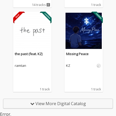
14 tracks
1 track
the past (feat. KZ)
Missing Peace
ramtan
KZ
1 track
1 track
View More Digital Catalog
Error.