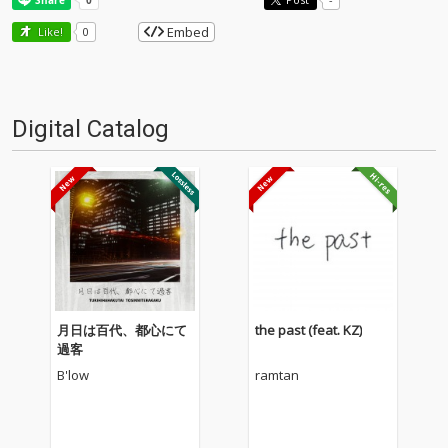
Embed
Like!
0
Digital Catalog
月日は百代、都心にて
the past (feat. KZ)
過客
B'low
ramtan