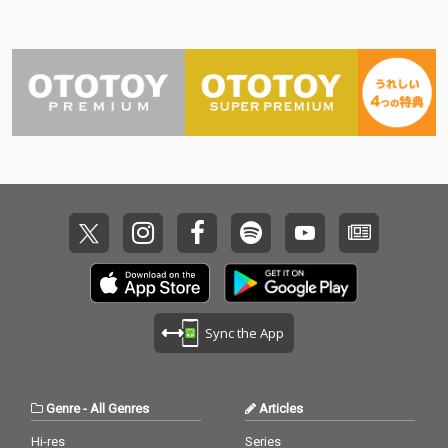
Sync the App
Genre
-
All Genres
Articles
Hi-res
Series