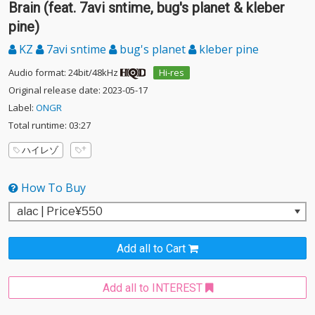
Brain (feat. 7avi sntime, bug's planet & kleber
pine)
KZ
7avi sntime
bug's planet
kleber pine
Audio format: 24bit/48kHz
Hi-res
Original release date: 2023-05-17
Label:
ONGR
Total runtime: 03:27
ハイレゾ
How To Buy
Add all to Cart
Add all to INTEREST