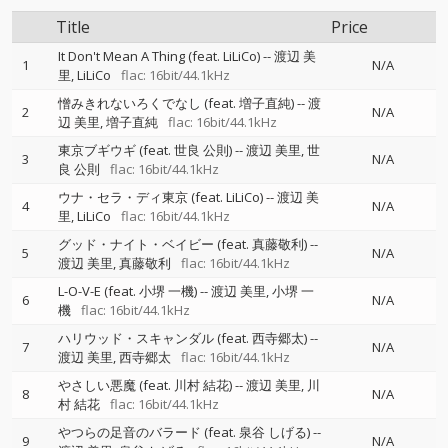
Title
Price
It Don't Mean A Thing (feat. LiLiCo)
--
渡辺 美
1
N/A
里
LiLiCo
flac: 16bit/44.1kHz
憎みきれないろくでなし (feat. 増子直純)
--
渡
2
N/A
辺 美里
増子直純
flac: 16bit/44.1kHz
東京ブギウギ (feat. 世良 公則)
--
渡辺 美里
世
3
N/A
良 公則
flac: 16bit/44.1kHz
ウナ・セラ・ディ東京 (feat. LiLiCo)
--
渡辺 美
4
N/A
里
LiLiCo
flac: 16bit/44.1kHz
グッド・ナイト・ベイビー (feat. 真藤敬利)
--
5
N/A
渡辺 美里
真藤敬利
flac: 16bit/44.1kHz
L-O-V-E (feat. 小堺 一機)
--
渡辺 美里
小堺 一
6
N/A
機
flac: 16bit/44.1kHz
ハリウッド・スキャンダル (feat. 西寺郷太)
--
7
N/A
渡辺 美里
西寺郷太
flac: 16bit/44.1kHz
やさしい悪魔 (feat. 川村 結花)
--
渡辺 美里
川
8
N/A
村 結花
flac: 16bit/44.1kHz
やつらの足音のバラード (feat. 泉谷 しげる)
--
9
N/A