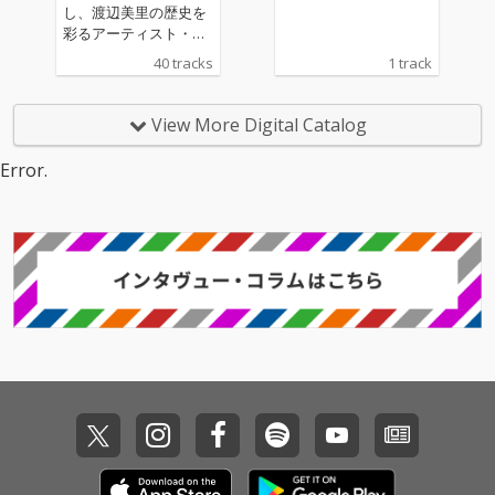
し、渡辺美里の歴史を
彩るアーティスト・ク
リエイターなど総勢59
40 tracks
1 track
名が、“渡辺美里といえ
ばこの曲”をテーマにセ
レクトした40曲を収
View More Digital Catalog
録。渡辺美里40年の軌
跡を刻む究極のベスト
Error.
盤が完成。