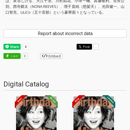
は、泉谷しげる、大江千里、川村結花、小堺一機、真藤敬利、世良公
則、西寺郷太（NONA REEVES）、増子直純（怒髪天）、光田健一、山
口智充、LiLiCo（五十音順）という豪華面々となっている。
Report about incorrect data
Post
-
Embed
Like!
0
Digital Catalog