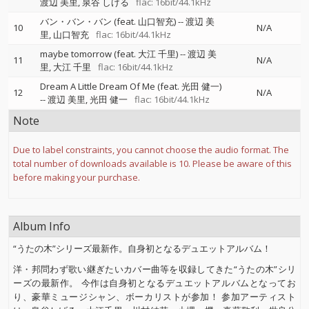
渡辺 美里
泉谷 しげる
flac: 16bit/44.1kHz
バン・バン・バン (feat. 山口智充)
--
渡辺 美
10
N/A
里
山口智充
flac: 16bit/44.1kHz
maybe tomorrow (feat. 大江 千里)
--
渡辺 美
11
N/A
里
大江 千里
flac: 16bit/44.1kHz
Dream A Little Dream Of Me (feat. 光田 健一)
12
N/A
--
渡辺 美里
光田 健一
flac: 16bit/44.1kHz
Note
Due to label constraints, you cannot choose the audio format. The
total number of downloads available is 10. Please be aware of this
before making your purchase.
Album Info
“うたの木”シリーズ最新作。自身初となるデュエットアルバム！
洋・邦問わず歌い継ぎたいカバー曲等を収録してきた“うたの木”シリ
ーズの最新作。 今作は自身初となるデュエットアルバムとなってお
り、豪華ミュージシャン、ボーカリストが参加！ 参加アーティスト