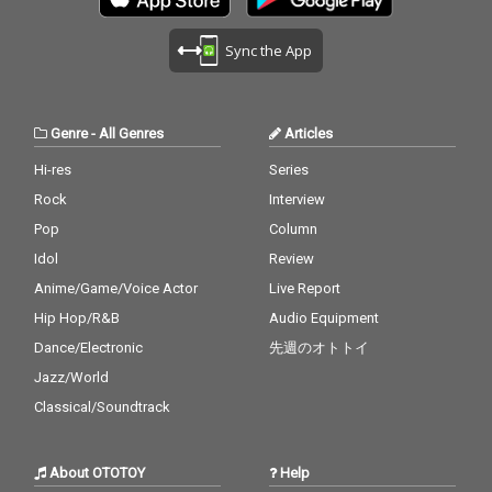
Sync the App
Genre
-
All Genres
Articles
Hi-res
Series
Rock
Interview
Pop
Column
Idol
Review
Anime/Game/Voice Actor
Live Report
Hip Hop/R&B
Audio Equipment
Dance/Electronic
先週のオトトイ
Jazz/World
Classical/Soundtrack
About OTOTOY
Help