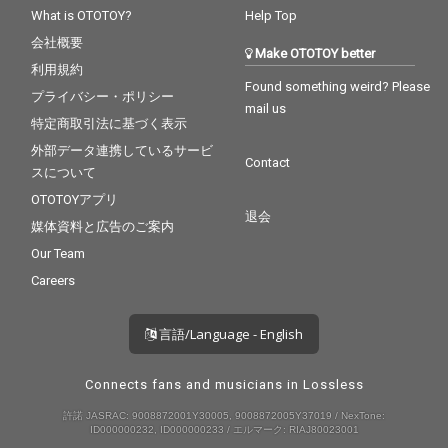
What is OTOTOY?
Help Top
会社概要
Make OTOTOY better
利用規約
Found something weird? Please
プライバシー・ポリシー
mail us
特定商取引法に基づく表示
外部データ連携しているサービ
Contact
スについて
OTOTOYアプリ
退会
媒体資料と広告のご案内
Our Team
Careers
言語/Language - English
Connects fans and musicians in Lossless
許諾 JASRAC: 9008872001Y30005, 9008872005Y37019 / NexTone:
ID000000232, ID000000233 / エルマーク: RIAJ80023001