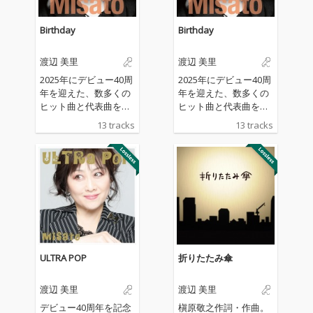
Birthday
Birthday
渡辺 美里
渡辺 美里
2025年にデビュー40周
2025年にデビュー40周
年を迎えた、数多くの
年を迎えた、数多くの
ヒット曲と代表曲を持
ヒット曲と代表曲を持
つ、名実ともに日本を
つ、名実ともに日本を
13 tracks
13 tracks
代表する女性ヴォーカ
代表する女性ヴォーカ
リスト・渡辺美里の約
リスト・渡辺美里の約
7年ぶり21枚目のオリ
7年ぶり21枚目のオリ
ジナルアルバム。
ジナルアルバム。
ULTRA POP
折りたたみ傘
渡辺 美里
渡辺 美里
デビュー40周年を記念
槇原敬之作詞・作曲。