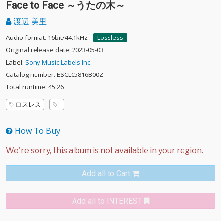
Face to Face ～うたの木～
渡辺 美里
Audio format: 16bit/44.1kHz
Lossless
Original release date: 2023-05-03
Label:
Sony Music Labels Inc.
Catalog number: ESCL05816B00Z
Total runtime: 45:26
ロスレス
How To Buy
Add all to Cart
Add all to INTEREST