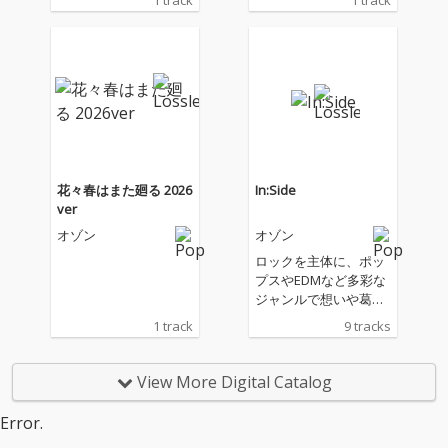
1 track
1 track
花々春はまた廻る 2026
In:Side
ver
オゾン
オゾン
ロックを主体に、ポッ
プスやEDMなど多彩な
ジャンルで想いや葛藤
を深く掘り下げた一枚
1 track
9 tracks
暗然たる暗闇から希望
へと向かう旅路を、音
楽に込めました！
View More Digital Catalog
Error.