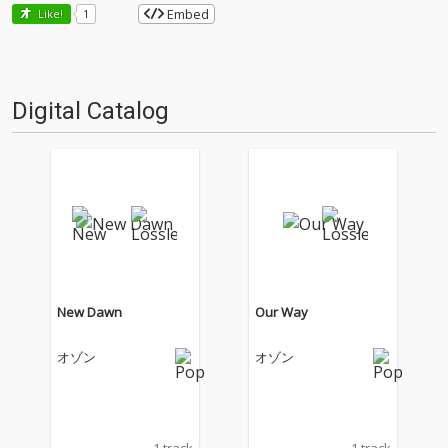
Embed
Like!
1
Digital Catalog
New Dawn
Our Way
オゾン
オゾン