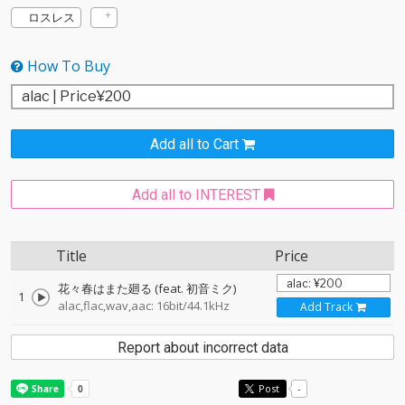
ロスレス
How To Buy
Add all to Cart
Add all to INTEREST
Title
Price
花々春はまた廻る (feat. 初音ミク)
1
alac,flac,wav,aac: 16bit/44.1kHz
Add Track
Report about incorrect data
Post
-