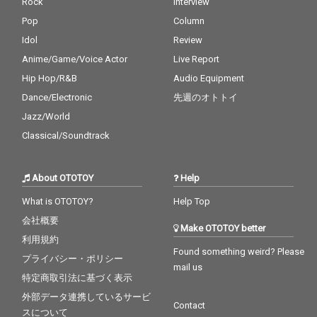
Rock
Interview
Pop
Column
Idol
Review
Anime/Game/Voice Actor
Live Report
Hip Hop/R&B
Audio Equipment
Dance/Electronic
先週のオトトイ
Jazz/World
Classical/Soundtrack
About OTOTOY
Help
What is OTOTOY?
Help Top
会社概要
Make OTOTOY better
利用規約
Found something weird? Please
プライバシー・ポリシー
mail us
特定商取引法に基づく表示
外部データ連携しているサービ
Contact
スについて