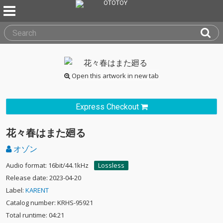
Open this artwork in new tab
Express Checkout
花々春はまた廻る
オゾン
Audio format: 16bit/44.1kHz
Lossless
Release date: 2023-04-20
Label:
KARENT
Catalog number: KRHS-95921
Total runtime: 04:21