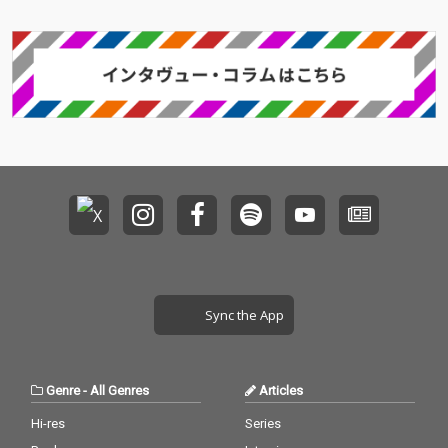
Sync the App
Genre
-
All Genres
Articles
Hi-res
Series