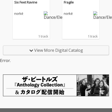
Six Feet Ravine
Fragile
norké
norké
1 track
1 track
View More Digital Catalog
Error.