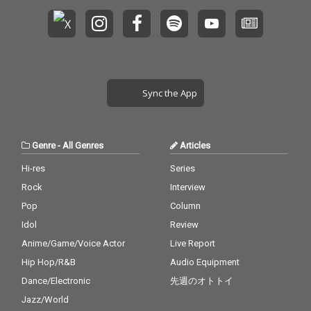
Sync the App
Genre
-
All Genres
Articles
Hi-res
Series
Rock
Interview
Pop
Column
Idol
Review
Anime/Game/Voice Actor
Live Report
Hip Hop/R&B
Audio Equipment
Dance/Electronic
先週のオトトイ
Jazz/World