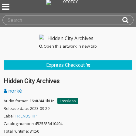
Open this artwork in new tab
Express Checkout
Hidden City Archives
norké
Audio format: 16bit/44.1kHz
Lossless
Release date: 2023-03-29
Label:
FRIENDSHIP.
Catalog number: 4525853410494
Total runtime: 31:50