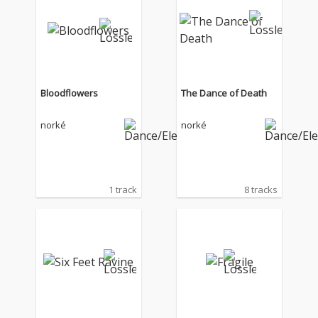
Bloodflowers
The Dance of Death
norké
norké
1 track
8 tracks