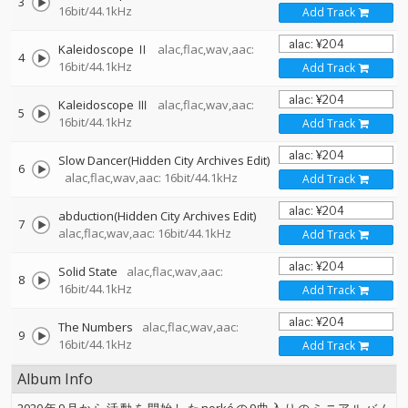
3
16bit/44.1kHz
Add Track
Kaleidoscope Ⅱ
alac,flac,wav,aac:
4
16bit/44.1kHz
Add Track
Kaleidoscope Ⅲ
alac,flac,wav,aac:
5
16bit/44.1kHz
Add Track
Slow Dancer(Hidden City Archives Edit)
6
alac,flac,wav,aac: 16bit/44.1kHz
Add Track
abduction(Hidden City Archives Edit)
7
alac,flac,wav,aac: 16bit/44.1kHz
Add Track
Solid State
alac,flac,wav,aac:
8
16bit/44.1kHz
Add Track
The Numbers
alac,flac,wav,aac:
9
16bit/44.1kHz
Add Track
Album Info