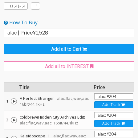
ロスレス
How To Buy
Add all to Cart
Add all to INTEREST
Title
Price
A Perfect Stranger
alac,flac,wav,aac:
1
16bit/44.1kHz
Add Track
coldbrew(Hidden City Archives Edit)
2
alac,flac,wav,aac: 16bit/44.1kHz
Add Track
Kaleidoscope Ⅰ
alac,flac,wav,aac: