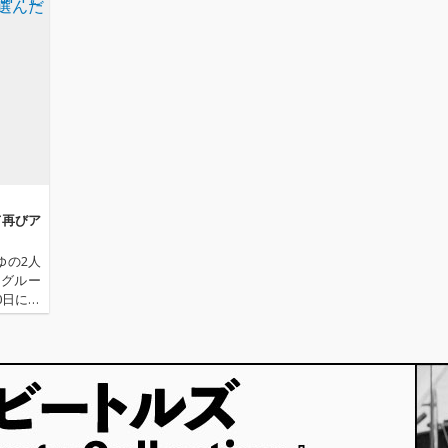
て再びア
ゆの2人
ルグルー
0日に自
に挑んだ
結成わず…