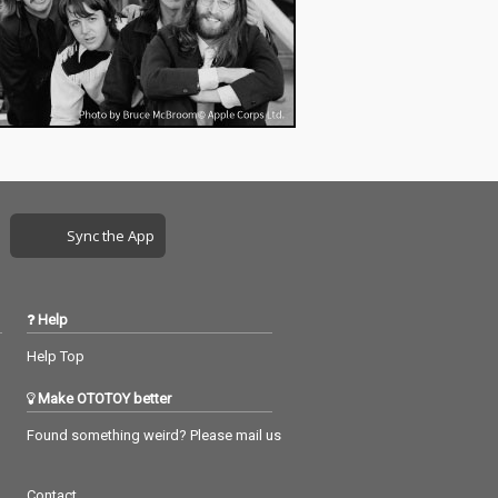
Sync the App
Help
Help Top
Make OTOTOY better
Found something weird? Please mail us
Contact