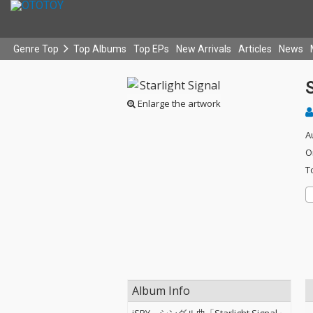
Genre Top
Top Albums
Top EPs
New Arrivals
Articles
News
S
Enlarge the artwork
A
O
T
Album Info