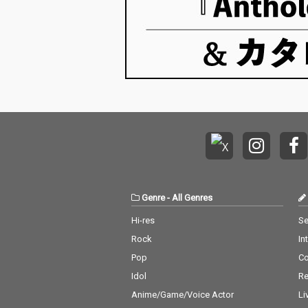
Genre
-
All Genres
Hi-res
Se
Rock
In
Pop
C
Idol
Re
Anime/Game/Voice Actor
Li