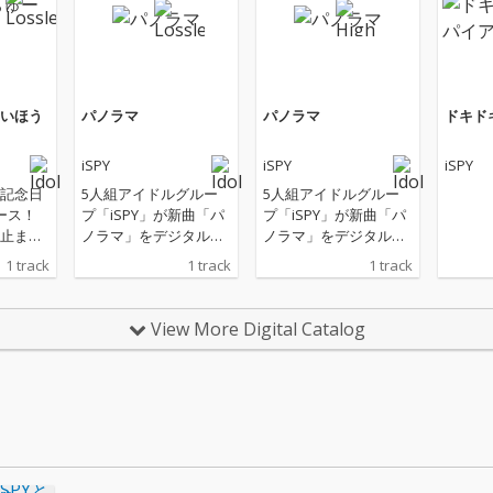
いほう
パノラマ
パノラマ
ドキド
iSPY
iSPY
iSPY
ー記念日
5人組アイドルグルー
5人組アイドルグルー
ース！
プ「iSPY」が新曲「パ
プ「iSPY」が新曲「パ
止まら
ノラマ」をデジタルリ
ノラマ」をデジタルリ
くない
リース！「iSPY」は英
リース！「iSPY」は英
1 track
1 track
1 track
♡そん
語で「見つけた！」と
語で「見つけた！」と
ュート
いう意味。iを観客のハ
いう意味。iを観客のハ
め込ん
ートに見立て、スパイ
ートに見立て、スパイ
View More Digital Catalog
恋の
のように盗んじゃう
のように盗んじゃう
（注意
よ！というコンセプト
よ！というコンセプト
あなた
で活動している。
で活動している。
届くは