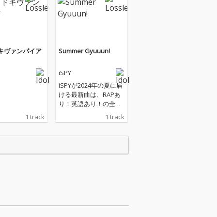
キヴァンパイア
Summer Gyuuun!
iSPY
iSPYが2024年の夏に届
ける最新曲は、RAPあ
り！英語あり！の全く
新しいサマーソン
1 track
1 track
グ！！キュンを超えた
ギュンギュンな気持ち
が弾ける刺激的なイン
パクトをぜひこの夏感
じてほしい！