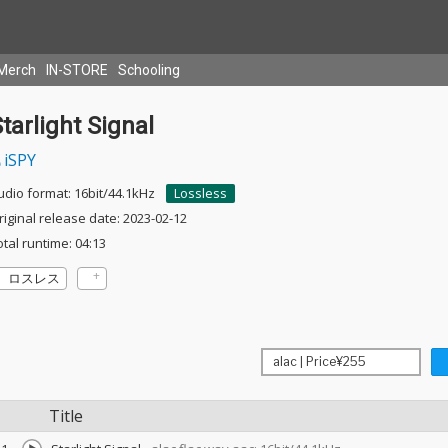
Merch
IN-STORE
Schooling
tarlight Signal
iSPY
udio format: 16bit/44.1kHz
Lossless
riginal release date: 2023-02-12
otal runtime: 04:13
ロスレス
Title