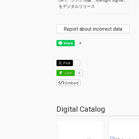
iSPY、シングル曲「Starlight Signal」
をデジタルリリース
Report about incorrect data
Post
-
Like!
0
Embed
Digital Catalog