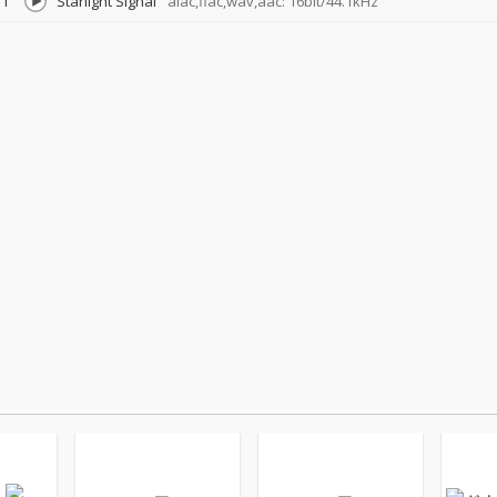
1
Starlight Signal
alac,flac,wav,aac: 16bit/44.1kHz