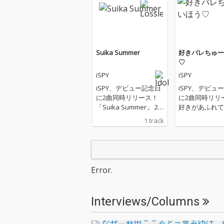
Suika Summer
好きバレちゅー
♡
iSPY
iSPY
iSPY、デビュー記念日
iSPY、デビュ
に2曲同時リリース！
に2曲同時リリ
「Suika Summer」 20
好きがあふれて
25年のiSPYのサマーソ
ない─。バレた
1 track
ング。弾ける太陽、駆
のに、隠せない
け出す夏。あの日の笑
なドキドキをキ
顔も涙も、全部がキラ
なサウンドに詰
キラしてた。スイカみ
だラブソング。
たいに甘くて、ちょっ
「ちゅーいほう
Error.
ぴり切ない“ひと夏の
報）」発令中！
恋”を描いたサマーソン
の心にもきっと
グ。この季節が来るた
ず。
Interviews/Columns
びに、また君を思い出
す─。