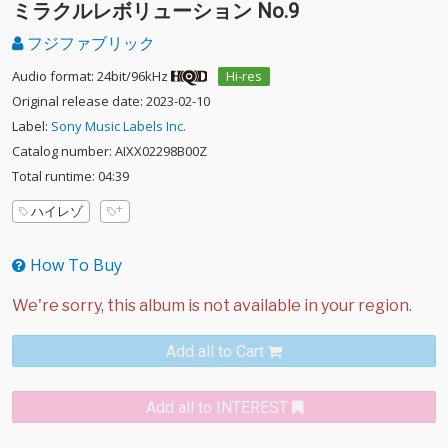
ミラクルレボリューション No.9
フジファブリック
Audio format: 24bit/96kHz
Hi-res
Original release date: 2023-02-10
Label:
Sony Music Labels Inc.
Catalog number: AIXX02298B00Z
Total runtime: 04:39
ハイレゾ
How To Buy
Add all to Cart
Add all to INTEREST