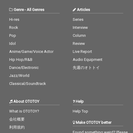
Genre
-
All Genres
Articles
Hi-res
Series
Rock
Interview
Pop
Column
Idol
Review
Anime/Game/Voice Actor
Live Report
Hip Hop/R&B
Audio Equipment
Dance/Electronic
先週のオトトイ
Jazz/World
Classical/Soundtrack
About OTOTOY
Help
What is OTOTOY?
Help Top
会社概要
Make OTOTOY better
利用規約
Found something weird? Please