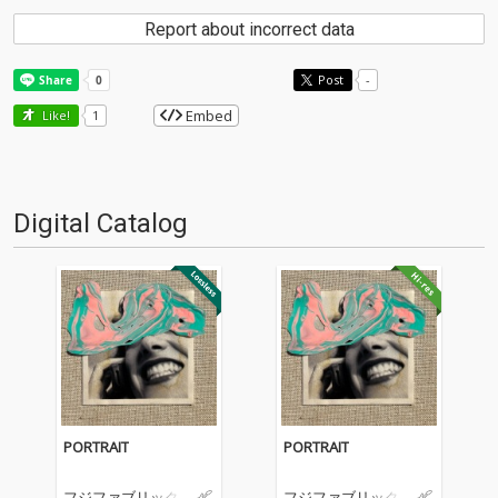
Report about incorrect data
Post
-
Embed
Like!
1
Digital Catalog
PORTRAIT
PORTRAIT
フジファブリック
フジファブリック