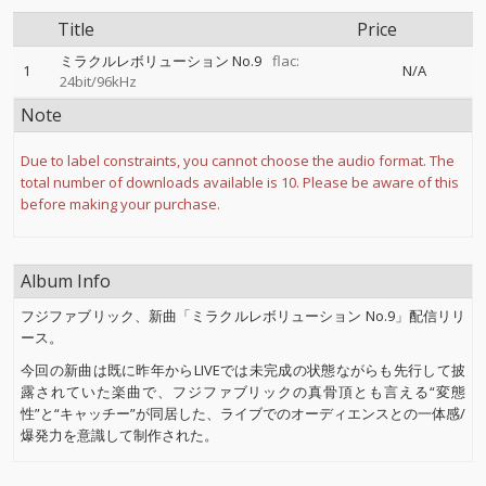
Title
Price
ミラクルレボリューション No.9
flac:
1
N/A
24bit/96kHz
Note
Due to label constraints, you cannot choose the audio format. The
total number of downloads available is 10. Please be aware of this
before making your purchase.
Album Info
フジファブリック、新曲「ミラクルレボリューション No.9」配信リリ
ース。
今回の新曲は既に昨年からLIVEでは未完成の状態ながらも先行して披
露されていた楽曲で、フジファブリックの真骨頂とも言える“変態
性”と“キャッチー”が同居した、ライブでのオーディエンスとの一体感/
爆発力を意識して制作された。