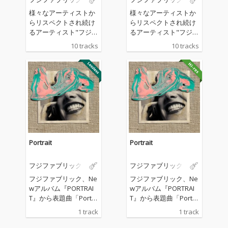
様々なアーティストか
様々なアーティストか
らリスペクトされ続け
らリスペクトされ続け
るアーティスト"フジフ
るアーティスト"フジフ
ァブリック"。 2月から
ァブリック"。 2月から
10 tracks
10 tracks
は3作連続の配信限定S
は3作連続の配信限定S
gをリリースし、3月に
gをリリースし、3月に
リリースした「瞳のラ
リリースした「瞳のラ
ンデヴー」ではフレデ
ンデヴー」ではフレデ
リックとのコラボレー
リックとのコラボレー
ションも話題を呼ん
ションも話題を呼ん
だ。 10月クールではTV
だ。 10月クールではTV
アニメ『新しい上司は
アニメ『新しい上司は
ど天然』OPテーマを務
ど天然』OPテーマを務
め、そんな中、2024年
め、そんな中、2024年
Portrait
Portrait
にデビュー20周年を迎
にデビュー20周年を迎
える事を記念し、約3
える事を記念し、約3
フジファブリック
フジファブリック
年ぶりにフルアルバム
年ぶりにフルアルバム
をリリース。
をリリース。
フジファブリック、Ne
フジファブリック、Ne
wアルバム『PORTRAI
wアルバム『PORTRAI
T』から表題曲「Portra
T』から表題曲「Portra
it」を先行配信
it」を先行配信
1 track
1 track