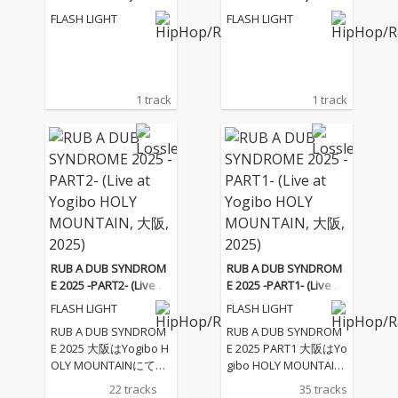
FLASH LIGHT
FLASH LIGHT
1 track
1 track
RUB A DUB SYNDROM
RUB A DUB SYNDROM
E 2025 -PART2- (Live at
E 2025 -PART1- (Live at
Yogibo HOLY MOUNTAI
Yogibo HOLY MOUNTAI
FLASH LIGHT
FLASH LIGHT
N, 大阪, 2025)
N, 大阪, 2025)
RUB A DUB SYNDROM
RUB A DUB SYNDROM
E 2025 大阪はYogibo H
E 2025 PART1 大阪はYo
OLY MOUNTAINにて開
gibo HOLY MOUNTAIN
催されたFLASH LIGHT
にて開催されたFLASH
22 tracks
35 tracks