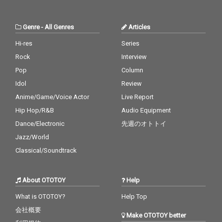
Genre
-
All Genres
Articles
Hi-res
Series
Rock
Interview
Pop
Column
Idol
Review
Anime/Game/Voice Actor
Live Report
Hip Hop/R&B
Audio Equipment
Dance/Electronic
先週のオトトイ
Jazz/World
Classical/Soundtrack
About OTOTOY
Help
What is OTOTOY?
Help Top
会社概要
Make OTOTOY better