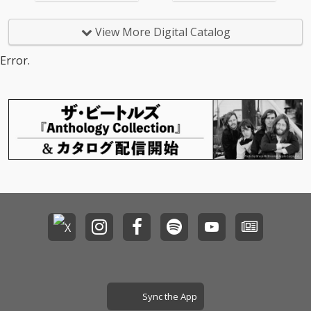
Presents "RUB A DUB
LIGHT Presents "RUB
SYNDROME 2025"のラ
A DUB SYNDROME 202
バダブLIVE音源が配信
5"のラバダブLIVE音源
View More Digital Catalog
開始!!バンドにはUnrul
が配信開始!!バンドには
y BE、アーティストに
Unruly BE、アーティス
Error.
は豪華メンバーが集結!!
トには豪華メンバーが
これがラバダブ!! -収録
集結!!これがラバダブ!!
アーティスト- NG HEA
来年も開催！！ -収録
D / JUMBO MAATCH / B
アーティスト- NG HEA
IG BEAR / ARM STRON
D / JUMBO MAATCH / B
G / KYO虎 / RAY / ARC-
IG BEAR / ARM STRON
MAN / ONEDER / POW
G / KYO虎 / RAY / ARC-
ER WAVE / 一景 / KURO
MAN / ONEDER / POW
/ Jr.SANTA / RUCKY / L
ER WAVE / 一景 / KURO
OIDA / SLYNKY DOG / L
/ Jr.SANTA / RUCKY / L
EEGA / NEGAI / KOYO
OIDA / SLYNKY DOG / L
EEGA / NEGAI / KOYO
Sync the App