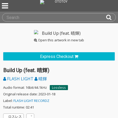
Open this artwork in new tab
Express Checkout
Build Up (feat. 晴輝)
FLASH LIGHT
晴輝
Audio format: 16bit/44.1kHz
Lossless
Original release date: 2023-01-18
Label:
FLASH LIGHT RECORDZ
Total runtime: 02:41
ロスレス