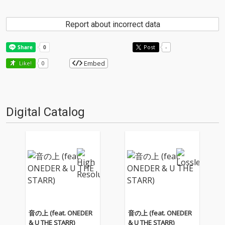
Report about incorrect data
Post
-
Embed
Like!
0
Digital Catalog
音の上 (feat. ONEDER
音の上 (feat. ONEDER
& U THE STARR)
& U THE STARR)