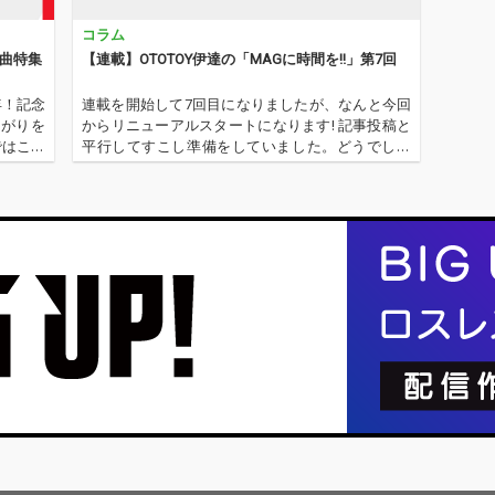
枠で放送
コラム
 Seas
り上がる
楽曲特集
【連載】OTOTOY伊達の「MAGに時間を!!」第7回
ます。
asonに
年！記念
連載を開始して7回目になりましたが、なんと今回
の髙田龍
上がりを
からリニューアルスタートになります! 記事投稿と
髙橋邦
ではこれ
平行してすこし準備をしていました。どうでしょ
ニメ
、挿入歌
うかこのタイトルロゴ。某ソフトのようなパッケ
の壮大
連楽曲が
ージデザインで作成してもらいました。似顔絵も
。ぜひ
絶妙でとても気に入っています。…
い。