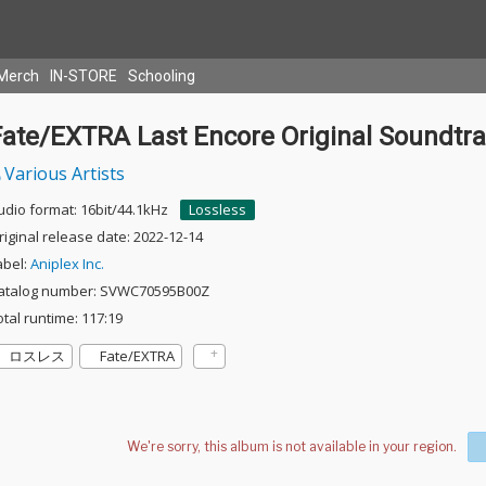
Merch
IN-STORE
Schooling
Fate/EXTRA Last Encore Original Soundtr
Various Artists
udio format: 16bit/44.1kHz
Lossless
riginal release date: 2022-12-14
abel:
Aniplex Inc.
atalog number: SVWC70595B00Z
otal runtime: 117:19
ロスレス
Fate/EXTRA