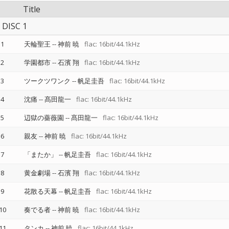
Title
DISC 1
1
天輪聖王
--
神前 暁
flac: 16bit/44.1kHz
2
学園都市
--
石濱 翔
flac: 16bit/44.1kHz
3
ツークツワンク
--
帆足圭吾
flac: 16bit/44.1kHz
4
沈痛
--
髙田龍一
flac: 16bit/44.1kHz
5
辺獄の薔薇園
--
髙田龍一
flac: 16bit/44.1kHz
6
親友
--
神前 暁
flac: 16bit/44.1kHz
7
「またか」
--
帆足圭吾
flac: 16bit/44.1kHz
8
黄金劇場
--
石濱 翔
flac: 16bit/44.1kHz
9
花散る天幕
--
帆足圭吾
flac: 16bit/44.1kHz
10
奏でる者
--
神前 暁
flac: 16bit/44.1kHz
11
タンカ
--
神前 暁
flac: 16bit/44.1kHz