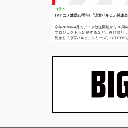
局ネット"日5"枠で放送
局ネット“日5”
コラム
スタートする3rd Seas
スタートする3rd
onに向けて盛り上がる
onに向けて盛
TVアニメ放送20周年! 『涼宮ハルヒ』関連
1枚となっています。
1枚となってい
作家陣は1st Seasonに
作家陣は1st Se
今年2026年4月でアニメ放送開始から20周
続きMONACAの髙田龍
続きMONACA
プロジェクトも始動するなど、再び盛り
一、広川恵一、髙橋邦
一、広川恵一、
見せる『涼宮ハルヒ』シリーズ。OTOTOY
幸が担当し、アニメ
幸が担当し、ア
まで未配信だった、同シリーズの主題歌
「シャンフロ」の壮大
「シャンフロ」
をはじめ、キャラクターソングなどの関
な世界観を演出。ぜひ
な世界観を演出
一挙配信スタート！アニ…
お楽しみください。
お楽しみくださ