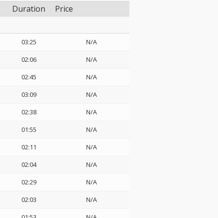
Duration
Price
03:25
N/A
02:06
N/A
02:45
N/A
03:09
N/A
02:38
N/A
01:55
N/A
02:11
N/A
02:04
N/A
02:29
N/A
02:03
N/A
01:53
N/A