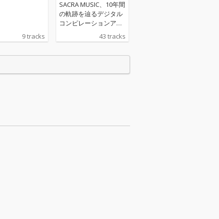
SACRA MUSIC、10年間
の軌跡を辿るデジタル
コンピレーションアル
バムをリリース！ 第二
9 tracks
43 tracks
弾となる「SACRA MUS
IC 10th Anniversary A
NI-SONG HIGHLIGHTS
Vol.2 2019-2020」。本
コンピレーションアル
バムのジャケットに
は、SACRA MUSICのマ
スコットキャラクター
「SACRAちゃん」のイ
ラストをレーベル設立
当初から手掛けてきた
イラストレーター・Mi
ka Pikazo氏による、
新規描きおろしの「SA
CRAちゃん」イラスト
を起用。