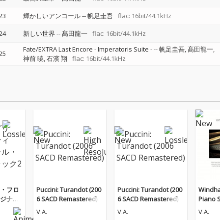
23
輝かしいアンコール
--
帆足圭吾
flac: 16bit/44.1kHz
24
新しい世界
--
髙田龍一
flac: 16bit/44.1kHz
Fate/EXTRA Last Encore - Imperatoris Suite -
--
帆足圭吾
髙田龍一
25
神前 暁
石濱 翔
flac: 16bit/44.1kHz
・フロ
Puccini: Turandot (200
Puccini: Turandot (200
Windha
ジナ
6 SACD Remastered)
6 SACD Remastered)
Piano 
ラック
V.A.
V.A.
V.A.