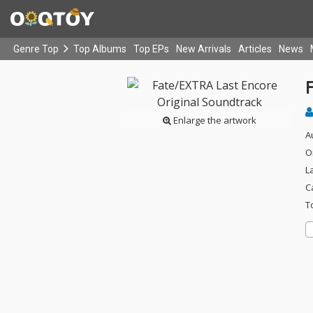
Genre Top
Top Albums
Top EPs
New Arrivals
Articles
News
Enlarge the artwork
A
O
L
C
T