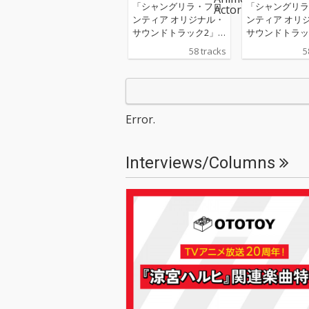
「シャングリラ・フロ
「シャングリラ
ンティア オリジナル・
ンティア オリ
サウンドトラック2」
サウンドトラッ
「シャングリラ・フロ
「シャングリラ
58 tracks
5
ンティア」は硬梨菜(か
ンティア」は硬
たりな)さんにより「小
たりな)さんに
説家になろう」にて投
説家になろう」
稿され、不二涼介さん
稿され、不二涼
作画のコミカライズ版
作画のコミカラ
Error.
が週刊少年マガジンに
が週刊少年マガ
て連載中の『シャング
て連載中の『シ
リラ・フロンティア〜
リラ・フロンテ
Interviews/Columns
クソゲーハンター、神
クソゲーハンタ
ゲーに挑まんとす〜』
ゲーに挑まんと
を原作としたTVアニメ
を原作としたT
作品。2024年10月から
作品。2024年
MBS／TBS系全国28局
MBS／TBS系全
ネット"日5"枠にて放送
ネット“日5”枠
されたTVアニメ『シャ
されたTVアニ
ングリラ・フロンティ
ングリラ・フロ
ア』2nd Seasonのサ
ア』2nd Seas
ウンド・トラックが配
ウンド・トラッ
信開始！2027年1月か
信開始！2027
らMBS／TBS系全国28
らMBS／TBS系