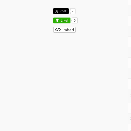
Post
-
Like!
0
Embed