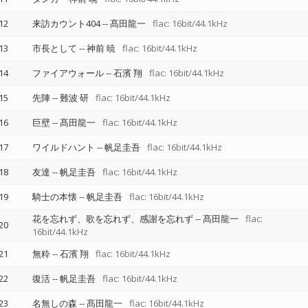
12
来訪カウント404
--
髙田龍一
flac: 16bit/44.1kHz
13
市長として
--
神前 暁
flac: 16bit/44.1kHz
14
ファイアウォール
--
石濱 翔
flac: 16bit/44.1kHz
15
先陣
--
難波 研
flac: 16bit/44.1kHz
16
巨壁
--
髙田龍一
flac: 16bit/44.1kHz
17
ワイルドハント
--
帆足圭吾
flac: 16bit/44.1kHz
18
友達
--
帆足圭吾
flac: 16bit/44.1kHz
19
騎士の本懐
--
帆足圭吾
flac: 16bit/44.1kHz
花を忘れず、歌を忘れず、感謝を忘れず
--
髙田龍一
flac:
20
16bit/44.1kHz
21
無粋
--
石濱 翔
flac: 16bit/44.1kHz
22
復活
--
帆足圭吾
flac: 16bit/44.1kHz
23
名無しの森
--
髙田龍一
flac: 16bit/44.1kHz