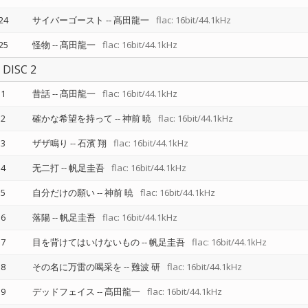
24
サイバーゴースト
--
髙田龍一
flac: 16bit/44.1kHz
25
怪物
--
髙田龍一
flac: 16bit/44.1kHz
DISC 2
1
昔話
--
髙田龍一
flac: 16bit/44.1kHz
2
確かな希望を持って
--
神前 暁
flac: 16bit/44.1kHz
3
ザザ鳴り
--
石濱 翔
flac: 16bit/44.1kHz
4
无二打
--
帆足圭吾
flac: 16bit/44.1kHz
5
自分だけの願い
--
神前 暁
flac: 16bit/44.1kHz
6
落陽
--
帆足圭吾
flac: 16bit/44.1kHz
7
目を背けてはいけないもの
--
帆足圭吾
flac: 16bit/44.1kHz
8
その名に万雷の喝采を
--
難波 研
flac: 16bit/44.1kHz
9
デッドフェイス
--
髙田龍一
flac: 16bit/44.1kHz