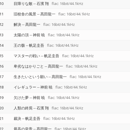
10
目障りな敵
--
石濱 翔
flac: 16bit/44.1kHz
11
旧校舎の風景
--
髙田龍一
flac: 16bit/44.1kHz
12
解決
--
髙田龍一
flac: 16bit/44.1kHz
13
太陽の頂
--
神前 暁
flac: 16bit/44.1kHz
14
王の骸
--
帆足圭吾
flac: 16bit/44.1kHz
15
マスターの戦い
--
帆足圭吾
flac: 16bit/44.1kHz
16
卑劣なはかりごと
--
髙田龍一
flac: 16bit/44.1kHz
17
生きたいという願い
--
髙田龍一
flac: 16bit/44.1kHz
18
イレギュラー
--
神前 暁
flac: 16bit/44.1kHz
19
欠けた夢
--
神前 暁
flac: 16bit/44.1kHz
20
人類の終焉
--
石濱 翔
flac: 16bit/44.1kHz
21
裁決
--
帆足圭吾
flac: 16bit/44.1kHz
22
最高の皇帝
--
髙田龍一
flac: 16bit/44.1kHz