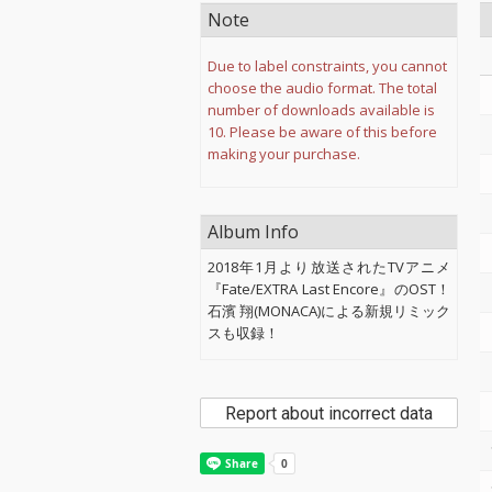
Note
Due to label constraints, you cannot
choose the audio format. The total
number of downloads available is
10. Please be aware of this before
making your purchase.
Album Info
2018年1月より放送されたTVアニメ
『Fate/EXTRA Last Encore』のOST！
石濱 翔(MONACA)による新規リミック
スも収録！
Report about incorrect data