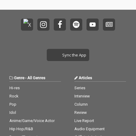
Sync the App
Genre
-
All Genres
Articles
Hi-res
Series
Rock
Interview
Pop
Column
Idol
Review
Anime/Game/Voice Actor
Live Report
Hip Hop/R&B
Audio Equipment