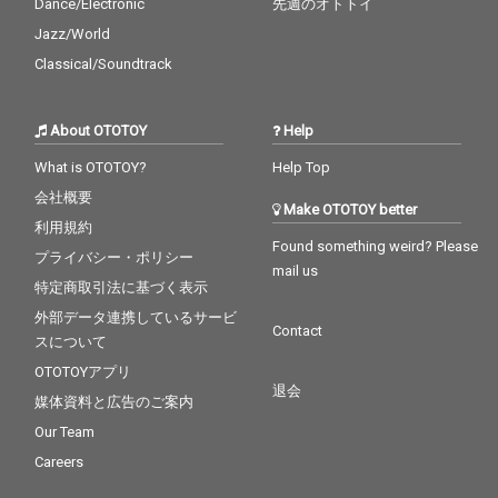
Dance/Electronic
先週のオトトイ
Jazz/World
Classical/Soundtrack
About OTOTOY
Help
What is OTOTOY?
Help Top
会社概要
Make OTOTOY better
利用規約
Found something weird? Please
プライバシー・ポリシー
mail us
特定商取引法に基づく表示
外部データ連携しているサービ
Contact
スについて
OTOTOYアプリ
退会
媒体資料と広告のご案内
Our Team
Careers