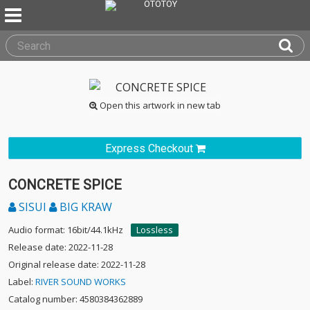
Open this artwork in new tab
Express Checkout
CONCRETE SPICE
SISUI
BIG KRAW
Audio format: 16bit/44.1kHz
Lossless
Release date: 2022-11-28
Original release date: 2022-11-28
Label:
RIVER SOUND WORKS
Catalog number: 4580384362889