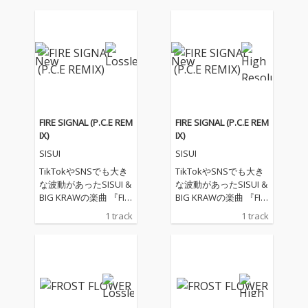
FIRE SIGNAL (P.C.E REM
FIRE SIGNAL (P.C.E REM
IX)
IX)
SISUI
SISUI
TikTokやSNSでも大き
TikTokやSNSでも大き
な波動があったSISUI &
な波動があったSISUI &
BIG KRAWの楽曲 『FIR
BIG KRAWの楽曲 『FIR
E SIGNAL』を、関西を
E SIGNAL』を、関西を
1 track
1 track
中心に他国に跨ぎ、活
中心に他国に跨ぎ、活
動をするクリエイター
動をするクリエイター
グループP.C.Eが独自の
グループP.C.Eが独自の
感性で再構築、そして
感性で再構築、そして
融合した。新たなアレ
融合した。新たなアレ
ンジ作品をぜひ体感し
ンジ作品をぜひ体感し
てほしい。 原曲が持つ
てほしい。 原曲が持つ