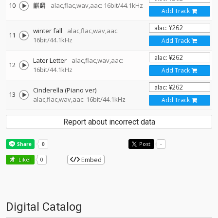
10
麒麟
alac,flac,wav,aac: 16bit/44.1kHz
Add Track
winter fall
alac,flac,wav,aac:
11
16bit/44.1kHz
Add Track
Later Letter
alac,flac,wav,aac:
12
16bit/44.1kHz
Add Track
Cinderella (Piano ver)
13
alac,flac,wav,aac: 16bit/44.1kHz
Add Track
Report about incorrect data
Post
-
Embed
Like!
0
Digital Catalog