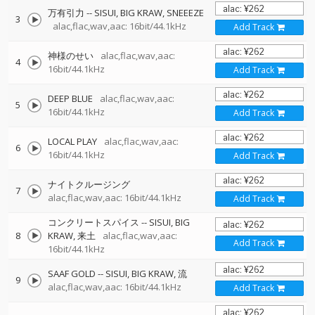
万有引力
--
SISUI
BIG KRAW
SNEEEZE
3
alac,flac,wav,aac: 16bit/44.1kHz
Add Track
神様のせい
alac,flac,wav,aac:
4
16bit/44.1kHz
Add Track
DEEP BLUE
alac,flac,wav,aac:
5
16bit/44.1kHz
Add Track
LOCAL PLAY
alac,flac,wav,aac:
6
16bit/44.1kHz
Add Track
ナイトクルージング
7
alac,flac,wav,aac: 16bit/44.1kHz
Add Track
コンクリートスパイス
--
SISUI
BIG
8
KRAW
来土
alac,flac,wav,aac:
Add Track
16bit/44.1kHz
SAAF GOLD
--
SISUI
BIG KRAW
流
9
alac,flac,wav,aac: 16bit/44.1kHz
Add Track