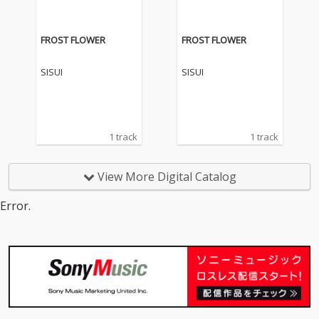
熱いメッセージやエネ
熱いメッセージやエネ
ルギーはそのままに、
ルギーはそのままに、
P.C.Eならではのサウン
P.C.Eならではのサウン
FROST FLOWER
FROST FLOWER
ドの世界に巻き込む 原
ドの世界に巻き込む 原
曲の良さを最大限残
曲の良さを最大限残
SISUI
SISUI
し、 JUNGLE ベースで
し、 JUNGLE ベースで
全く新しいダンサブル
全く新しいダンサブル
な曲に仕上がった。
な曲に仕上がった。
1 track
1 track
View More Digital Catalog
Error.