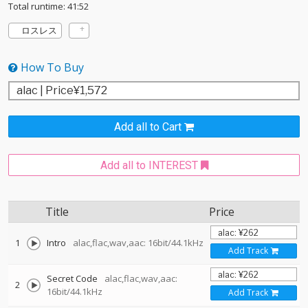
Total runtime: 41:52
ロスレス
How To Buy
Add all to Cart
Add all to INTEREST
Title
Price
1
Intro
alac,flac,wav,aac: 16bit/44.1kHz
Add Track
Secret Code
alac,flac,wav,aac:
2
16bit/44.1kHz
Add Track