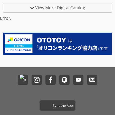
な）ものですが、大事
編曲、脚本、歌唱、セ
は、台詞が音響効果と
なことこそ、いつでも
リフ、ミックスなど、
して働くことや、断片
View More Digital Catalog
いいと感じられるのは
ほぼ全ての工程が共同
のみでまだ見ぬ本編へ
特別です。 ライブ会場
で行われた。また、各
の期待を生むといった
Error.
では数年前から実演し
工程は最終段階まで確
おもしろさがある。本
ていて、今そこにいる
定されず、工程間を行
作はそうした特徴に着
人たちに向かって何度
き来しながら修正が重
目して作られた。 各楽
も「今じゃなくてもい
ねられた。
曲にはそれぞれ架空の
い/それはいつでもい
映画が設定されてお
い」と歌ってきました
り、M1 日常系アドベ
が、それはこうしてリ
ンチャー（アニメ）、
リースされることにな
M2 ホラー（実写）、M
りました。いつでもい
3 カートゥーン系コメ
けることは、いつか実
ディ（アニメ）とい
行されることです。
う、三つの異なるジャ
ンルで構成されてい
る。 制作は、作詞作曲
編曲、脚本、歌唱、セ
リフ、ミックスなど、
ほぼ全ての工程が共同
で行われた。また、各
工程は最終段階まで確
Sync the App
定されず、工程間を行
き来しながら修正が重