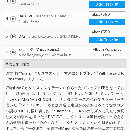
3
24bit/48kHz
Add Track
BAD EVE
alac,flac,wav,aac:
4
24bit/48kHz
Add Track
5
DAY
alac,flac,wav,aac: 24bit/48kHz
Add Track
ショック (X'mas Remix)
Album Purchase
6
alac,flac,wav,aac: 24bit/48kHz
Only
Album Info
諭吉佳作/men、クリスマスがテーマのコンセプトEP『With Regard to
Christmas』リリース。
収録曲全てがクリスマスをテーマに作られたコンセプトEPとなってお
り、荘厳なストリングスに包まれた壮大でホラーな
「CHRISTMASAFTERNOON」、サンタクロースの視点でストーリーを
描いた「GOOD JOb」、冬とは真逆に南国を想起させるようなボサノ
バ調のPOPSに振り切った「summer C」、R&Bのリズムに乗せて大切
な人との別れを描いた「BAD EVE」、クリスマス当日が誕生日である
人の物語を歌った「DAY」など、「クリスマス」という制約の中で、
ポップからダークまで、諭吉佳作/menならではの唯一無二の世界観で