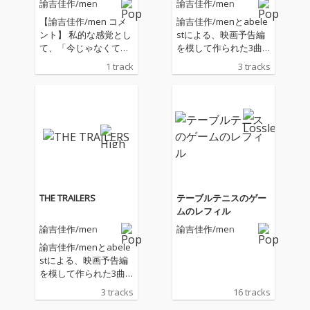
諭吉佳作/men
諭吉佳作/men
【諭吉佳作/men コメ
諭吉佳作/menとabele
ント】 私的な感覚とし
stによる、映画予告編
て、「今じゃなくても
を模して作られた3曲
いい/それはいつでもい
入りの音楽作品。 映画
1 track
3 tracks
い」というのは、とて
予告編という形式に
もポジティブな結論で
は、台詞が音響効果と
す。今じゃだめなのと
して働くことや、断片
も、怯んで先延ばしに
のみでまだ見ぬ本編へ
するのとも別です。俺
の期待を生むといった
には何が起こっても大
おもしろさがある。本
丈夫で、いつでも力を
作はそうした特徴に着
発揮できるのだ、とそ
目して作られた。 各楽
れらを信じて疑わず、
曲にはそれぞれ架空の
焦らず、運命にへつら
映画が設定されてお
THE TRAILERS
テーブルテニスのゲー
わず過ごすことが私的
り、M1 日常系アドベ
ムのレフィル
な願望です。時間、人
ンチャー（アニメ）、
諭吉佳作/men
諭吉佳作/men
との関係や情勢は待っ
M2 ホラー（実写）、M
てくれず、往々にし
3 カートゥーン系コメ
諭吉佳作/menとabele
て、大事なことほど急
ディ（アニメ）とい
stによる、映画予告編
を要する（というより
う、三つの異なるジャ
を模して作られた3曲
急を要することが優先
ンルで構成されてい
入りの音楽作品。 映画
3 tracks
16 tracks
的に大事にされるがち
る。 制作は、作詞作曲
予告編という形式に