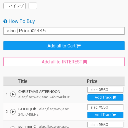
ハイレゾ
How To Buy
Add all to Cart
Add all to INTEREST
Title
Price
CHRISTMAS AFTERNOON
1
alac,flac,wav,aac: 24bit/48kHz
Add Track
GOOD JOb
alac,flac,wav,aac:
2
24bit/48kHz
Add Track
summer C
alac,flac,wav,aac: