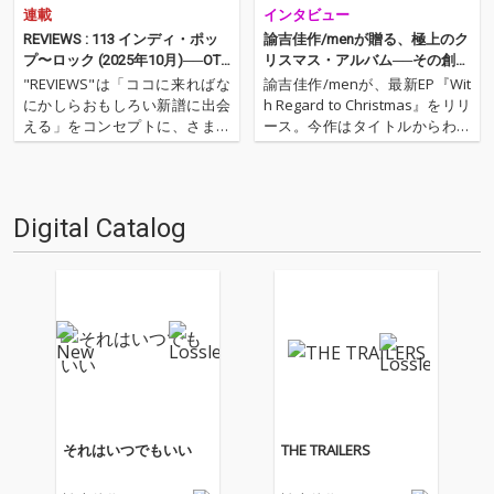
連載
インタビュー
REVIEWS : 113 インディ・ポッ
諭吉佳作/menが贈る、極上のク
プ〜ロック (2025年10月)──OTO
リスマス・アルバム──その創作
TOY編集部（石川幸穂、菅家拓
のスタイルを語る
"REVIEWS"は「ココに来ればな
諭吉佳作/menが、最新EP『Wit
真、高田敏弘、TUDA、藤田琴
にかしらおもしろい新譜に出会
h Regard to Christmas』をリリ
音）
える」をコンセプトに、さまざ
ース。今作はタイトルからわか
まな書き手がここ数ヶ月の新譜
る通り、クリスマスに関する楽
からエッセンシャルな9枚を選
曲で構成されたコンセプトEP。
びレヴューするコーナー。そう
荘厳なストリングスに包まれた
いえば……ということで前回か
「CHRISTMASAFTERNOON」や
Digital Catalog
ら隔月でOTOTOY編集部が主に
サンタクロース…
国内のインディ・ポッ…
それはいつでもいい
THE TRAILERS