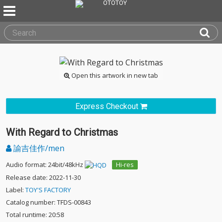
Open this artwork in new tab
Express Checkout
With Regard to Christmas
諭吉佳作/men
Audio format: 24bit/48kHz
Hi-res
Release date: 2022-11-30
Label:
TOY'S FACTORY
Catalog number: TFDS-00843
Total runtime: 20:58