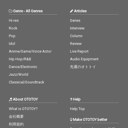
ねられた。
Genre
-
All Genres
Articles
Hi-res
Series
Rock
Interview
Pop
Column
Idol
Review
Anime/Game/Voice Actor
Live Report
Hip Hop/R&B
Audio Equipment
Dance/Electronic
先週のオトトイ
Jazz/World
Classical/Soundtrack
About OTOTOY
Help
What is OTOTOY?
Help Top
会社概要
Make OTOTOY better
利用規約