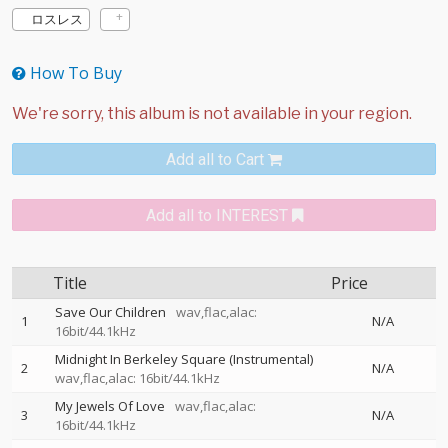
ロスレス
How To Buy
Add all to Cart
Add all to INTEREST
Title
Price
Save Our Children
wav,flac,alac:
1
N/A
16bit/44.1kHz
Midnight In Berkeley Square (Instrumental)
2
N/A
wav,flac,alac: 16bit/44.1kHz
My Jewels Of Love
wav,flac,alac:
3
N/A
16bit/44.1kHz