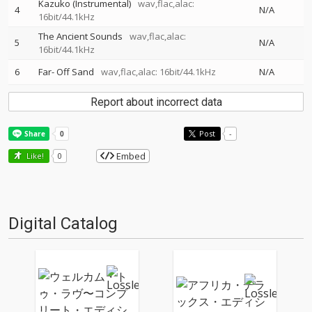
Kazuko (Instrumental)
wav,flac,alac:
4
N/A
16bit/44.1kHz
The Ancient Sounds
wav,flac,alac:
5
N/A
16bit/44.1kHz
6
Far- Off Sand
wav,flac,alac: 16bit/44.1kHz
N/A
Report about incorrect data
Post
-
Embed
Like!
0
Digital Catalog