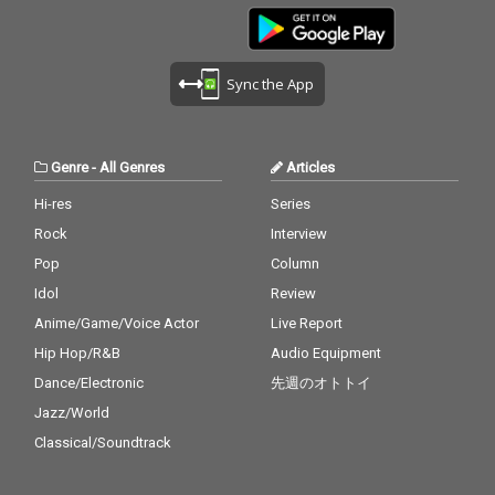
Sync the App
Genre
-
All Genres
Articles
Hi-res
Series
Rock
Interview
Pop
Column
Idol
Review
Anime/Game/Voice Actor
Live Report
Hip Hop/R&B
Audio Equipment
Dance/Electronic
先週のオトトイ
Jazz/World
Classical/Soundtrack