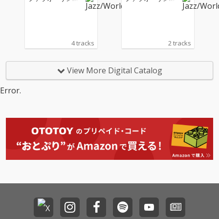
ース
ース
4 tracks
2 tracks
View More Digital Catalog
Error.