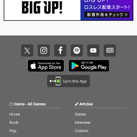
Sync the App
Genre
-
All Genres
Articles
Hi-res
Series
Rock
Interview
Pop
Column