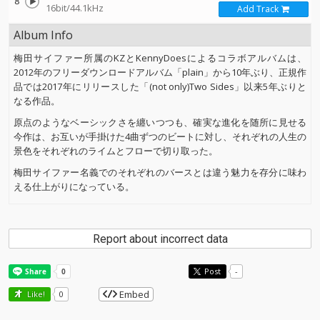
8
16bit/44.1kHz
Add Track
Album Info
梅田サイファー所属のKZとKennyDoesによるコラボアルバムは、
2012年のフリーダウンロードアルバム「plain」から10年ぶり、正規作
品では2017年にリリースした「(not only)Two Sides」以来5年ぶりと
なる作品。
原点のようなベーシックさを纏いつつも、確実な進化を随所に見せる
今作は、お互いが手掛けた4曲ずつのビートに対し、それぞれの人生の
景色をそれぞれのライムとフローで切り取った。
梅田サイファー名義でのそれぞれのバースとは違う魅力を存分に味わ
える仕上がりになっている。
Report about incorrect data
Post
-
Embed
Like!
0