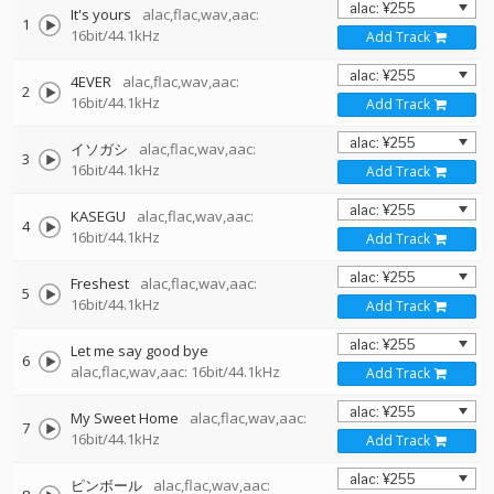
It's yours
alac,flac,wav,aac:
1
16bit/44.1kHz
Add Track
4EVER
alac,flac,wav,aac:
2
16bit/44.1kHz
Add Track
イソガシ
alac,flac,wav,aac:
3
16bit/44.1kHz
Add Track
KASEGU
alac,flac,wav,aac:
4
16bit/44.1kHz
Add Track
Freshest
alac,flac,wav,aac:
5
16bit/44.1kHz
Add Track
Let me say good bye
6
alac,flac,wav,aac: 16bit/44.1kHz
Add Track
My Sweet Home
alac,flac,wav,aac:
7
16bit/44.1kHz
Add Track
ピンボール
alac,flac,wav,aac: