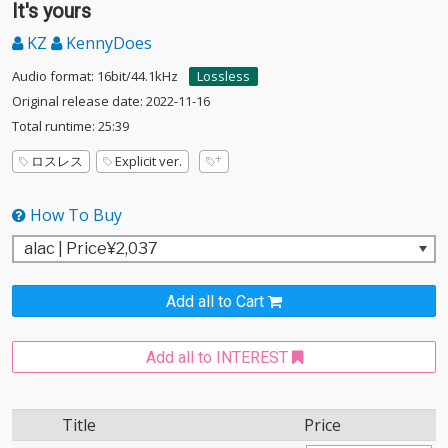
It's yours
KZ
KennyDoes
Audio format: 16bit/44.1kHz
Lossless
Original release date: 2022-11-16
Total runtime: 25:39
ロスレス
Explicit ver.
How To Buy
Add all to Cart
Add all to INTEREST
Title
Price