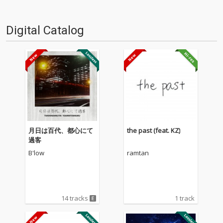
Digital Catalog
月日は百代、都心にて
the past (feat. KZ)
過客
B'low
ramtan
14 tracks
1 track