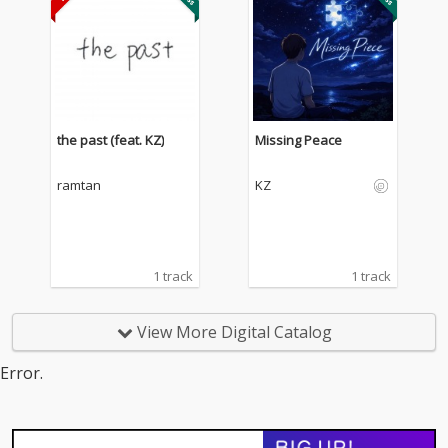
the past (feat. KZ)
Missing Peace
ramtan
KZ
1 track
1 track
View More Digital Catalog
Error.