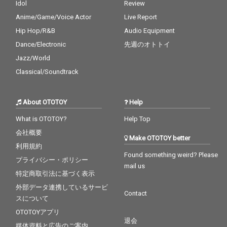
Idol
Review
Anime/Game/Voice Actor
Live Report
Hip Hop/R&B
Audio Equipment
Dance/Electronic
先週のオトトイ
Jazz/World
Classical/Soundtrack
About OTOTOY
Help
What is OTOTOY?
Help Top
会社概要
Make OTOTOY better
利用規約
Found something weird? Please
プライバシー・ポリシー
mail us
特定商取引法に基づく表示
外部データ連携しているサービ
Contact
スについて
OTOTOYアプリ
退会
媒体資料と広告のご案内