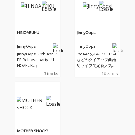
HINOARUKU
JinnyOops!
JinnyOops!
JinnyOops!
JinnyOops! 20th anniv.
IndeedのTV-CM、PS4
EP Release party 『HI
などのタイアップ曲始
NOARUKU』
めライブで定番人気曲
も新録し、まさにベス
3 tracks
16 tracks
トアルバムと言っても
過言ではない最強のフ
ルアルバム
MOTHER SHOCK!