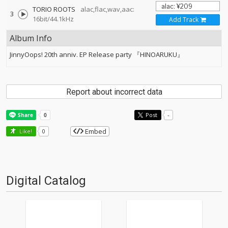
TORIO ROOTS
alac,flac,wav,aac:
3
16bit/44.1kHz
Add Track
Album Info
JinnyOops! 20th anniv. EP Release party 『HINOARUKU』
Report about incorrect data
Post
-
Embed
Like!
0
Digital Catalog