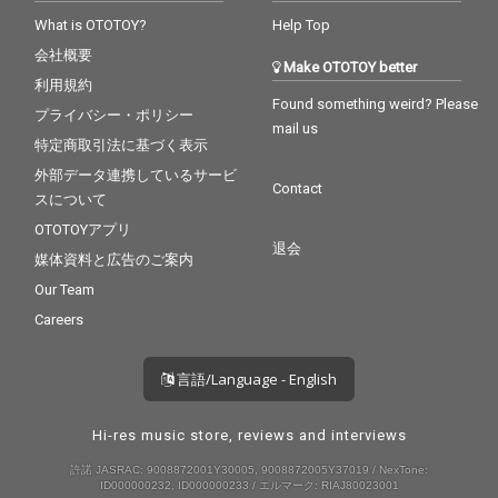
What is OTOTOY?
Help Top
会社概要
Make OTOTOY better
利用規約
Found something weird? Please
プライバシー・ポリシー
mail us
特定商取引法に基づく表示
外部データ連携しているサービ
Contact
スについて
OTOTOYアプリ
退会
媒体資料と広告のご案内
Our Team
Careers
言語/Language - English
Hi-res music store, reviews and interviews
許諾 JASRAC: 9008872001Y30005, 9008872005Y37019 / NexTone:
ID000000232, ID000000233 / エルマーク: RIAJ80023001