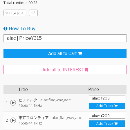
Total runtime: 09:23
ロスレス
How To Buy
Add all to Cart
Add all to INTEREST
Title
Price
ヒノアルク
alac,flac,wav,aac:
1
16bit/44.1kHz
Add Track
東京フロンティア
alac,flac,wav,aac:
2
16bit/44.1kHz
Add Track