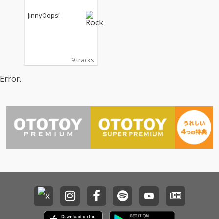
JinnyOops!
9 tracks
Error.