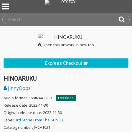
Open this artwork in new tab
Express Checkout
HINOARUKU
JinnyOops!
Audio format: 16bit/44.1kHz
Lossless
Release date: 2022-11-30
Original release date: 2022-11-30
Label:
3rd Stone From The Sun LLC
Catalog number: JHCA1021