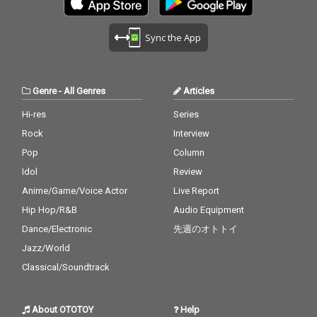
Sync the App
Genre
-
All Genres
Articles
Hi-res
Series
Rock
Interview
Pop
Column
Idol
Review
Anime/Game/Voice Actor
Live Report
Hip Hop/R&B
Audio Equipment
Dance/Electronic
先週のオトトイ
Jazz/World
Classical/Soundtrack
About OTOTOY
Help