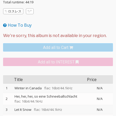
Total runtime: 44:19
ロスレス
How To Buy
Add all to Cart
Add all to INTEREST
Title
Price
1
Winter in Canada
flac: 16bit/44.1kHz
N/A
Hei, hei, hei, so eine Schneeballschlacht
2
N/A
flac: 16bit/44.1kHz
3
Let It Snow
flac: 16bit/44.1kHz
N/A