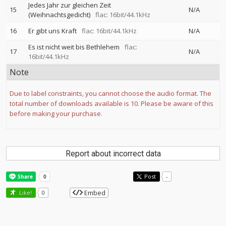
Jedes Jahr zur gleichen Zeit
15
N/A
(Weihnachtsgedicht)
flac: 16bit/44.1kHz
16
Er gibt uns Kraft
flac: 16bit/44.1kHz
N/A
Es ist nicht weit bis Bethlehem
flac:
17
N/A
16bit/44.1kHz
Note
Due to label constraints, you cannot choose the audio format. The
total number of downloads available is 10. Please be aware of this
before making your purchase.
Report about incorrect data
Post
-
Embed
Like!
0