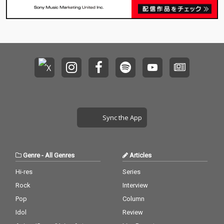
Sync the App
Genre
-
All Genres
Articles
Hi-res
Series
Rock
Interview
Pop
Column
Idol
Review