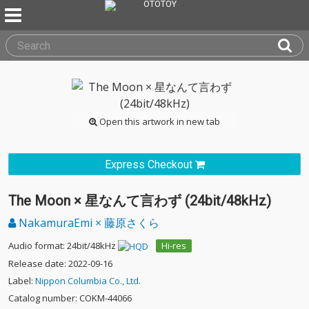
Open this artwork in new tab
Express Checkout
The Moon × 星なんて言わず (24bit/48kHz)
NakamuraEmi × 藤原さくら
Audio format: 24bit/48kHz
Hi-res
Release date: 2022-09-16
Label:
Nippon Columbia Co., Ltd.
Catalog number: COKM-44066