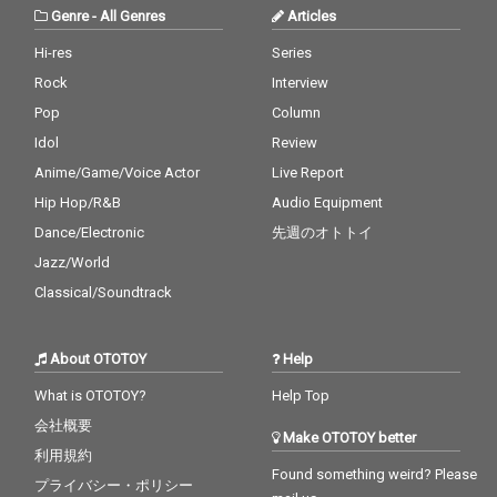
Genre
-
All Genres
Articles
Hi-res
Series
Rock
Interview
Pop
Column
Idol
Review
Anime/Game/Voice Actor
Live Report
Hip Hop/R&B
Audio Equipment
Dance/Electronic
先週のオトトイ
Jazz/World
Classical/Soundtrack
About OTOTOY
Help
What is OTOTOY?
Help Top
会社概要
Make OTOTOY better
利用規約
Found something weird? Please
プライバシー・ポリシー