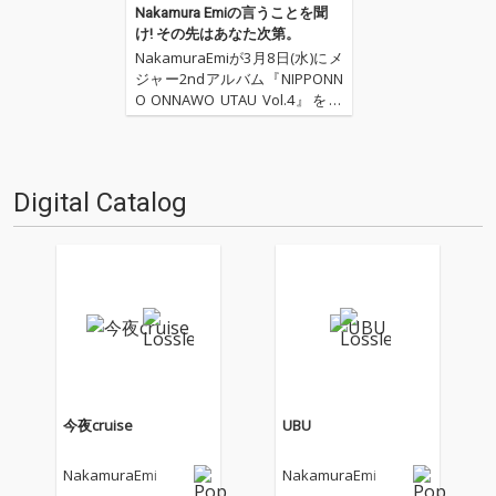
Nakamura Emiの言うことを聞
け! その先はあなた次第。
NakamuraEmiが3月8日(水)にメ
ジャー2ndアルバム『NIPPONN
O ONNAWO UTAU Vol.4』をリ
リースした。リード・トラック
「大人の言うことを聞け」は
〈大人と子供の間〉にいる彼女
の全ての人々に向ける賛美歌で
Digital Catalog
あり、「めしあがれ」は母…
今夜cruise
UBU
NakamuraEmi
NakamuraEmi