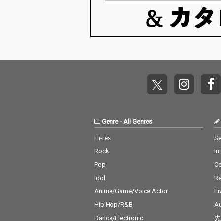
Genre
-
All Genres
Hi-res
Se
Rock
In
Pop
C
Idol
Re
Anime/Game/Voice Actor
Li
Hip Hop/R&B
Au
Dance/Electronic
先