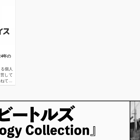
が誇る巨匠・宇野亞喜
が誇る巨匠・宇野亞喜
良氏により描き下ろさ
良氏により描き下ろさ
れたアートワークも見
れたアートワークも見
どころ。 伊澤一葉、mi
どころ。 伊澤一葉、mi
llennium parade、加
llennium parade、加
藤ミリヤとのコラボレ
藤ミリヤとのコラボレ
ーションによって生ま
ーションによって生ま
れた既発曲に加え、あ
れた既発曲に加え、あ
らたに向井秀徳、BIGY
らたに向井秀徳、BIGY
UKI、三宅純、伊秩弘
UKI、三宅純、伊秩弘
24年の
将との共作も実現した
将との共作も実現した
全11曲を収録。
全11曲を収録。
よる個人
運営して
かねてお
TOTO
ッフ・チ