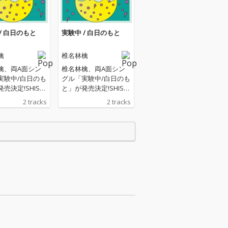
/ 白日のもと
実験中 / 白日のもと
檎
椎名林檎
檎、両A面シン
椎名林檎、両A面シン
実験中/白日のも
グル「実験中/白日のも
売決定!SHISEI
と」が発売決定!SHISEI
アルティミュー
DO『アルティミュー
2 tracks
2 tracks
ャンペーン・ソ
ン』キャンペーン・ソ
なる新曲「実験
ングとなる新曲「実験
、今夏公開の新
中」と、今夏公開の新
場所ミステリー
感覚≪場所ミステリー
『近畿地方のあ
≫映画『近畿地方のあ
について』主題
る場所について』主題
る新曲「白日の
歌となる新曲「白日の
のWタイトルシ
もと」のWタイトルシ
をリリース!
ングルをリリース!