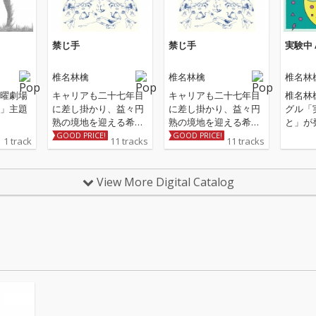
禁じ手
禁じ手
実験中 
椎名林檎
椎名林檎
椎名林
曜劇場
キャリアも二十七年目
キャリアも二十七年目
椎名林
」主題
に差し掛かり、益々円
に差し掛かり、益々円
グル「
熟の境地を迎える希代
熟の境地を迎える希代
と」が発
の作曲家／演出家、椎
の作曲家／演出家、椎
DO『
GOOD PRICE!
GOOD PRICE!
1 track
11 tracks
11 tracks
名林檎の新作アルバム
名林檎の新作アルバム
ン』キ
「禁じ手」 自作曲封印
「禁じ手」 自作曲封印
ングと
という “禁じ手” を繰り
という “禁じ手” を繰り
中」と
View More Digital Catalog
出し、タイトルに掲げ
出し、タイトルに掲げ
感覚≪
た本作。他アーティス
た本作。他アーティス
≫映画
ト作品への客演／他プ
ト作品への客演／他プ
る場所
ロデューサーとの共作
ロデューサーとの共作
歌とな
楽曲のみ収録した珍品
楽曲のみ収録した珍品
もと」
です。 なお2013年発表
です。 なお2013年発表
ングル
作品 『浮き名』（コラ
作品 『浮き名』（コラ
ボレーションベストア
ボレーションベストア
ルバム）の系譜を継ぐ
ルバム）の系譜を継ぐ
本作。 前作同様、日本
本作。 前作同様、日本