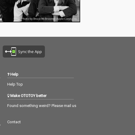
Sync the App
Help
Help Top
Make OTOTOY better
Found something weird? Please mail us
Contact
つ