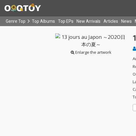
Genre Top
Top Albums
Top EPs
New Arrivals
Articles
News
Enlarge the artwork
A
R
O
L
C
T