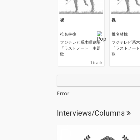
裸
裸
椎名林檎
椎名林檎
フジテレビ系木曜劇場
フジテレビ系木
「ラストノート」主題
「ラストノート
歌
歌
1 track
Error.
Interviews/Columns