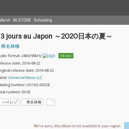
Merch
IN-STORE
Schooling
13 jours au Japon ～2O2O日本の夏～
椎名林檎
udio format: 24bit/96kHz
Hi-res
elease date: 2016-08-22
riginal release date: 2016-08-22
abel:
Universal Music LLC
atalog number: UU1AS-00328
otal runtime: 03:05
ハイレゾ
椎名林檎