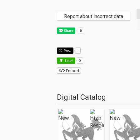
Report about incorrect data
Post
-
Like!
0
Embed
Digital Catalog