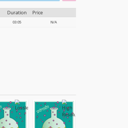
Duration
Price
03:05
N/A