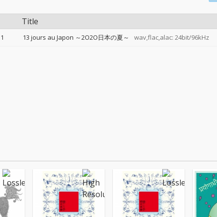
Title
1
13 jours au Japon ～2O2O日本の夏～
wav,flac,alac: 24bit/96kHz