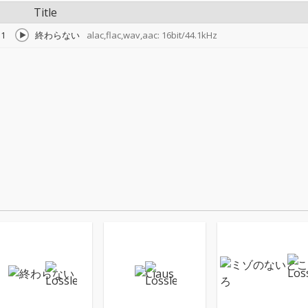
Title
1
終わらない
alac,flac,wav,aac: 16bit/44.1kHz