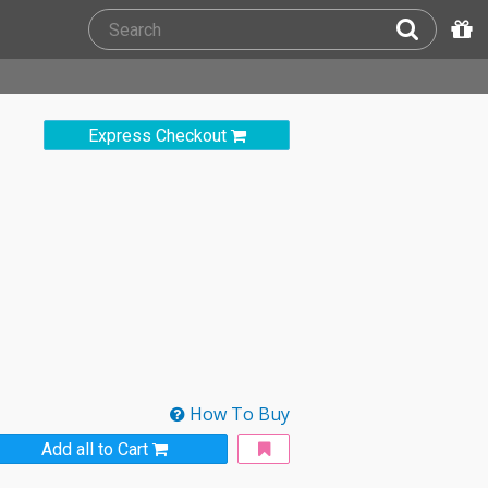
Express Checkout
How To Buy
Add all to Cart