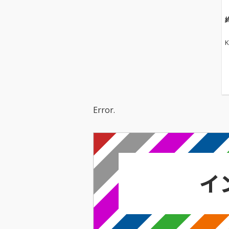
K
Error.