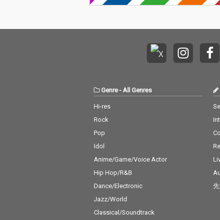
Genre
-
All Genres
Hi-res
Se
Rock
In
Pop
C
Idol
Re
Anime/Game/Voice Actor
Li
Hip Hop/R&B
Au
Dance/Electronic
先
Jazz/World
Classical/Soundtrack