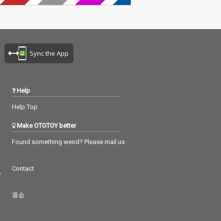
Sync the App
Help
Help Top
Make OTOTOY better
Found something weird? Please mail us
Contact
つ
退会