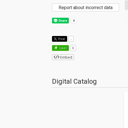
Report about incorrect data
Post
-
Like!
0
Embed
Digital Catalog