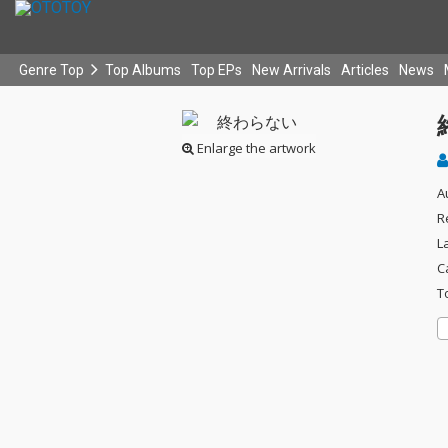
Genre Top
Top Albums
Top EPs
New Arrivals
Articles
News
Enlarge the artwork
A
R
L
C
T