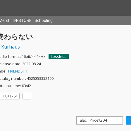
Merch
IN-STORE
Schooling
終わらない
Kurhaus
udio format: 16bit/44.1kHz
Lossless
elease date: 2022-08-24
abel:
FRIENDSHIP.
atalog number: 4525853352190
otal runtime: 03:42
ロスレス