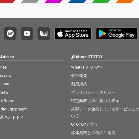
Articles
About OTOTOY
ries
What is OTOTOY?
terview
会社概要
olumn
利用規約
view
プライバシー・ポリシー
ve Report
特定商取引法に基づく表示
dio Equipment
外部データ連携しているサービスに
いて
週のオトトイ
OTOTOYアプリ
媒体資料と広告のご案内