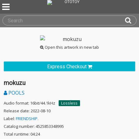
Open this artwork in new tab
Express Checkout
mokuzu
POOLS
Audio format: 16bit/44.1kHz
Lossless
Release date: 2022-08-10
Label:
FRIENDSHIP.
Catalog number: 4525853348995
Total runtime: 04:24