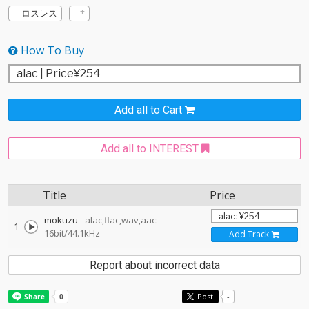
ロスレス
How To Buy
Add all to Cart
Add all to INTEREST
Title
Price
mokuzu
alac,flac,wav,aac:
1
16bit/44.1kHz
Add Track
Report about incorrect data
Post
-