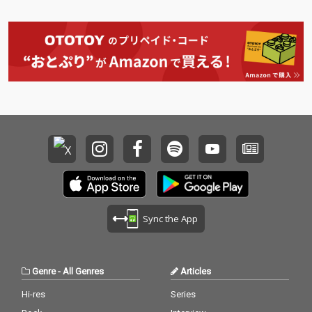
Sync the App
Genre
-
All Genres
Articles
Hi-res
Series