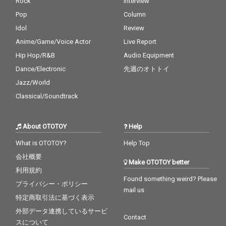
Rock
Interview
Pop
Column
Idol
Review
Anime/Game/Voice Actor
Live Report
Hip Hop/R&B
Audio Equipment
Dance/Electronic
先週のオトトイ
Jazz/World
Classical/Soundtrack
About OTOTOY
Help
What is OTOTOY?
Help Top
会社概要
Make OTOTOY better
利用規約
Found something weird? Please
プライバシー・ポリシー
mail us
特定商取引法に基づく表示
外部データ連携しているサービ
Contact
スについて