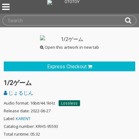
Open this artwork in new tab
Express Checkout
1/2ゲーム
じょるじん
Audio format: 16bit/44.1kHz
Lossless
Release date: 2022-06-27
Label:
KARENT
Catalog number: KRHS-95593
Total runtime: 05:32