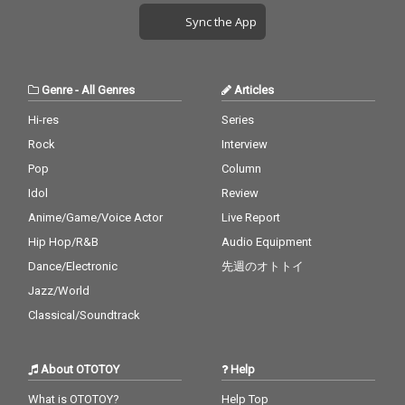
トファラオ」、その等
Sync the App
身大の姿を描きまし
た。
Genre
-
All Genres
Articles
Hi-res
Series
Rock
Interview
Pop
Column
Idol
Review
Anime/Game/Voice Actor
Live Report
Hip Hop/R&B
Audio Equipment
Dance/Electronic
先週のオトトイ
Jazz/World
Classical/Soundtrack
About OTOTOY
Help
What is OTOTOY?
Help Top