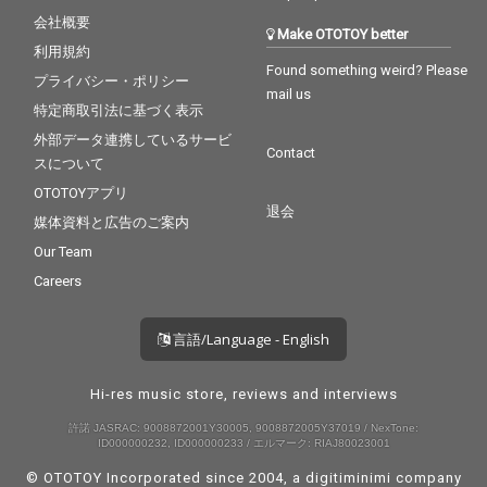
会社概要
Make OTOTOY better
利用規約
Found something weird? Please
プライバシー・ポリシー
mail us
特定商取引法に基づく表示
外部データ連携しているサービ
Contact
スについて
OTOTOYアプリ
退会
媒体資料と広告のご案内
Our Team
Careers
言語/Language - English
Hi-res music store, reviews and interviews
許諾 JASRAC: 9008872001Y30005, 9008872005Y37019 / NexTone:
ID000000232, ID000000233 / エルマーク: RIAJ80023001
© OTOTOY Incorporated since 2004, a
digitiminimi
company