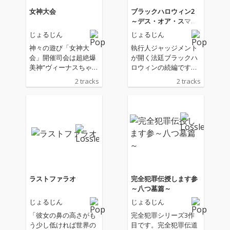
女神大会
ブラックハロウィン2
～デス・オア・スマイ
ル～
じょるじん
じょるじん
神々の遊び「女神大
執行人ジャッジメント
会」開催司会は超絶爆
が開く法廷ブラックハ
美神”ヴィーナスちゃ
ロウィンの続編です。
ん”北風と太陽による旅
今作ではどの童話のど
2 tracks
2 tracks
人のマント剥ぎの競技
の人物が生贄となるの
が始まった!!
でしょう？
ラストファラオ
完全犯罪伝授します参
～八つ墓篇～
じょるじん
じょるじん
「彼女の鼻の高さがも
完全犯罪シリーズ3作
う少し低ければ世界の
目です。完全犯罪伝道