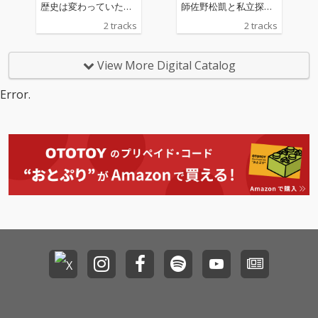
歴史は変わっていた」
師佐野松凱と私立探偵
溢れる美貌を振りま
金田一耕助についに決
2 tracks
2 tracks
き、時の為政者を次々
着がつきます。
と惑わし、世界を意の
ままに動かした魔性の
View More Digital Catalog
女。後世の人々が持つ
彼女の人物像・イメー
Error.
ジである。だが本当に
そうだったのだろう
か？齢18で超大国エジ
プト王朝14代女王とし
て戴冠。列強国が割拠
する古代の地中海世界
で彼女はただひたすら
に祖国存亡のため奔走
し我が身を削り、民に
尽くし王国に忠誠を誓
った。真実のクレオパ
トラとはあまりにも美
しくあまりにも気高く
あまりにも儚い39年と
いう短い生涯をエジプ
ト王国のために駆け抜
けた最後の女王「ラス