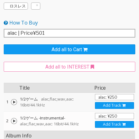
ロスレス
How To Buy
Add all to Cart
Add all to INTEREST
Title
Price
1/2ゲーム
alac,flac,wav,aac:
1
16bit/44.1kHz
Add Track
1/2ゲーム -Instrumental-
2
alac,flac,wav,aac: 16bit/44.1kHz
Add Track
Album Info