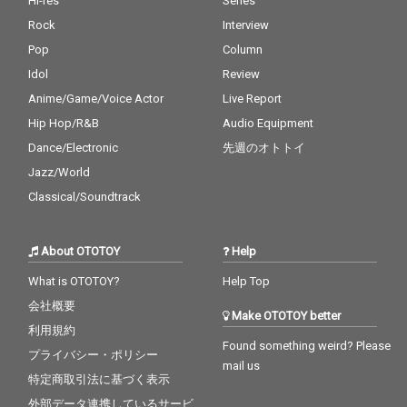
Hi-res
Series
Rock
Interview
Pop
Column
Idol
Review
Anime/Game/Voice Actor
Live Report
Hip Hop/R&B
Audio Equipment
Dance/Electronic
先週のオトトイ
Jazz/World
Classical/Soundtrack
About OTOTOY
Help
What is OTOTOY?
Help Top
会社概要
Make OTOTOY better
利用規約
Found something weird? Please
プライバシー・ポリシー
mail us
特定商取引法に基づく表示
外部データ連携しているサービ