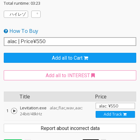
Total runtime: 03:23
ハイレゾ
How To Buy
Add all to Cart
Add all to INTEREST
Title
Price
Levitation.exe
alac,flac,wav,aac:
1
24bit/48kHz
Add Track
Report about incorrect data