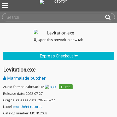
Open this artwork in new tab
Express Checkout
Levitation.exe
Marmalade butcher
Audio format: 24bit/48kHz
Hi-res
Release date: 2022-07-27
Original release date: 2022-07-27
Label:
monchént records
Catalog number: MONC2003