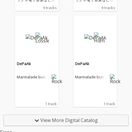
ジャンルを自由に行き
ジャンルを自由に行き
9 tracks
9 tracks
来する唯一無二な“モテ
来する唯一無二な“モテ
るインスト”バンド通
るインスト”バンド通
称“マ肉”これまでの集
称“マ肉”これまでの集
大成ともいえる、約8
大成ともいえる、約8
年ぶり・待望のフルア
年ぶり・待望のフルア
ルバム!前作『Uteruch
ルバム!前作『Uteruch
esis』から約8年ぶりと
esis』から約8年ぶりと
なる今作は、メンバー
なる今作は、メンバー
個々の活動でも経験や
個々の活動でも経験や
実績を重ねたことによ
実績を重ねたことによ
DePaAk
DePaAk
り、演奏やフレーズ・
り、演奏やフレーズ・
曲構築がより洗練され
曲構築がより洗練され
Marmalade butch
Marmalade butch
た、バンドの集大成と
た、バンドの集大成と
er
er
もいえるフルアルバム!
もいえるフルアルバム!
1 track
1 track
View More Digital Catalog