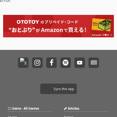
Error.
Sync the App
Genre
-
All Genres
Articles