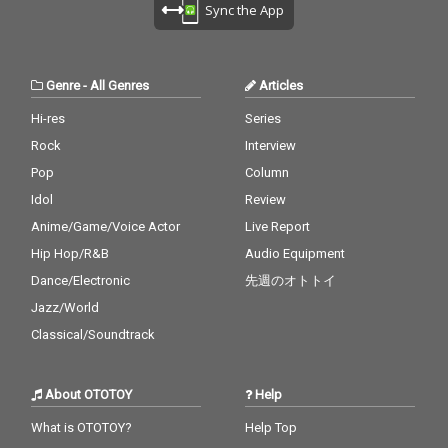
Sync the App
Genre
-
All Genres
Articles
Hi-res
Series
Rock
Interview
Pop
Column
Idol
Review
Anime/Game/Voice Actor
Live Report
Hip Hop/R&B
Audio Equipment
Dance/Electronic
先週のオトトイ
Jazz/World
Classical/Soundtrack
About OTOTOY
Help
What is OTOTOY?
Help Top