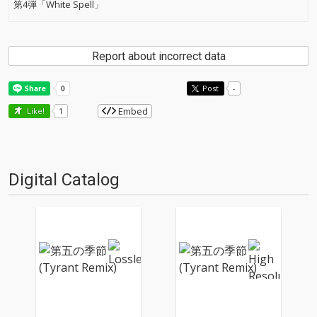
第4弾「White Spell」
Report about incorrect data
Post
-
Embed
Like!
1
Digital Catalog