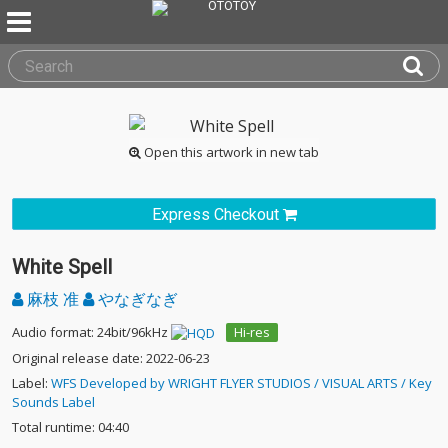
Open this artwork in new tab
Express Checkout
White Spell
麻枝 准
やなぎなぎ
Audio format: 24bit/96kHz
Hi-res
Original release date: 2022-06-23
Label:
WFS Developed by WRIGHT FLYER STUDIOS / VISUAL ARTS / Key
Sounds Label
Total runtime: 04:40