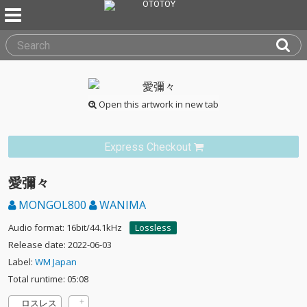
Open this artwork in new tab
Express Checkout
愛彌々
MONGOL800
WANIMA
Audio format: 16bit/44.1kHz
Lossless
Release date: 2022-06-03
Label:
WM Japan
Total runtime: 05:08
ロスレス