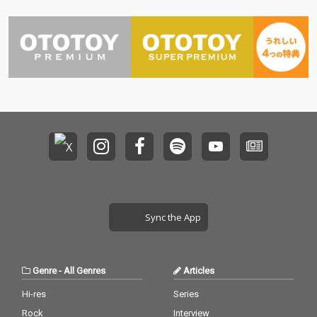
Sync the App
Genre
-
All Genres
Articles
Hi-res
Series
Rock
Interview