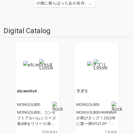
の海に散らばったあの名作、こ
の名作たちをひとつにまとめる
仕事人…!〈アーカイ奉行〉が今
日もデジタルの乱世を治め
る…!'''〈アーカイ奉行〉と
Digital Catalog
は…'''1.過去作の最新リマスター
音源 2.これまで未配信…
etc.works4
ラズリ
MONGOL800
MONGOL800
MONGOL800、コンセ
MONGOL800×WANIMA
プトアルバムシリーズ
が再びタッグ！2022年
第4弾をリリース!本作
に第一弾SPLIT EP「愛
はWEST.へ楽曲提供し
彌々」を発売したMON
10 tracks
1 track