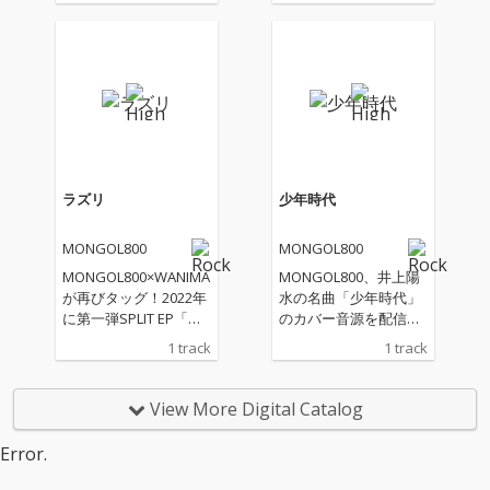
た「SOUTH WEST BEA
GOL800×WANIMAの約
CH!!」、加山雄三 芸能
2年ぶりの作品となる
生活60周年記念アルバ
「愛彌々2」より、コ
ム『DEDICATED to KAY
ラボ曲を先行配信！
AMA YUZO』へ提供し
た「いつまでも君を」
のセルフカバーをはじ
め、安室奈美恵「TRY
ME～私を信じて～」、
井上陽水「少年時
ラズリ
少年時代
代」、Hi-STANDARD
「NEW LIFE」の名曲を
MONGOL800
MONGOL800
カバー。そして、Saly
u「風に乗る船」、Dra
MONGOL800×WANIMA
MONGOL800、井上陽
gon Ash「繋がりSUNS
が再びタッグ！2022年
水の名曲「少年時代」
ET」のトリビュートア
に第一弾SPLIT EP「愛
のカバー音源を配信リ
ルバムへの参加曲、CM
彌々」を発売したMON
リース
1 track
1 track
でお馴染みの美空ひば
GOL800×WANIMAの約
り「川の流れのよう
2年ぶりの作品となる
に」などを収録。
「愛彌々2」より、コ
View More Digital Catalog
ラボ曲を先行配信！
Error.