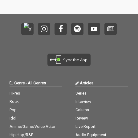
Sync the App
Genre
-
All Genres
Articles
Hi-res
Series
Rock
Interview
Pop
Column
Idol
Review
Anime/Game/Voice Actor
Live Report
Hip Hop/R&B
Audio Equipment