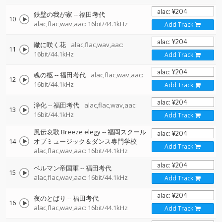
鉄壁の我が家
--
福田考代
10
alac,flac,wav,aac: 16bit/44.1kHz
Add Track
轍に咲く花
alac,flac,wav,aac:
11
16bit/44.1kHz
Add Track
魂の柩
--
福田考代
alac,flac,wav,aac:
12
16bit/44.1kHz
Add Track
浄化
--
福田考代
alac,flac,wav,aac:
13
16bit/44.1kHz
Add Track
風伝哀歌 Breeze elegy
--
福岡スクール
14
オブミュージック＆ダンス専門学校
Add Track
alac,flac,wav,aac: 16bit/44.1kHz
ベルマン帝国軍
--
福田考代
15
alac,flac,wav,aac: 16bit/44.1kHz
Add Track
夜のとばり
--
福田考代
16
alac,flac,wav,aac: 16bit/44.1kHz
Add Track