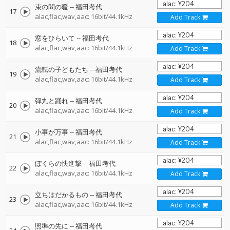
束の間の暖
--
福田考代
17
alac,flac,wav,aac: 16bit/44.1kHz
Add Track
窓をひらいて
--
福田考代
18
alac,flac,wav,aac: 16bit/44.1kHz
Add Track
流転の子どもたち
--
福田考代
19
alac,flac,wav,aac: 16bit/44.1kHz
Add Track
弾丸と踊れ
--
福田考代
20
alac,flac,wav,aac: 16bit/44.1kHz
Add Track
小事が万事
--
福田考代
21
alac,flac,wav,aac: 16bit/44.1kHz
Add Track
ぼくらの快進撃
--
福田考代
22
alac,flac,wav,aac: 16bit/44.1kHz
Add Track
立ちはだかるもの
--
福田考代
23
alac,flac,wav,aac: 16bit/44.1kHz
Add Track
照準の先に
--
福田考代