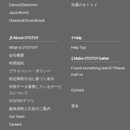
Dance/Electronic
先週のオトトイ
Jazz/World
Classical/Soundtrack
About OTOTOY
Help
What is OTOTOY?
Help Top
会社概要
Make OTOTOY better
利用規約
Found something weird? Please
プライバシー・ポリシー
mail us
特定商取引法に基づく表示
外部データ連携しているサービ
Contact
スについて
OTOTOYアプリ
退会
媒体資料と広告のご案内
Our Team
Careers