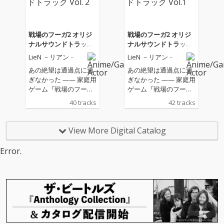
戦場のフーガ2 オリジ
戦場のフーガ2 オリジ
ナルサウンドトラック
ナルサウンドトラック
Vol. 2
Vol.1
LieN －リアン－
LieN －リアン－
あの絶望は通過点に過
あの絶望は通過点に過
ぎなかった —— 家庭用
ぎなかった —— 家庭用
ゲーム『戦場のフーガ
ゲーム『戦場のフーガ
２』のオリジナルサウ
２』のオリジナルサウ
40 tracks
42 tracks
ンドトラックVol.2 サウ
ンドトラックVol.1 「Li
ンドユニット「LieN －
eN －リアン－」によ
リアン－」によるエン
る主題歌のほか、80曲
View More Digital Catalog
ディング「涙のチカ
を超える楽曲のうち前
ラ」をはじめ、闘いの
半の42曲（収録時間：
Error.
クライマックスまで、
66分16秒）を収録。子
全80曲を超えるゲーム
ども達の闘いの軌跡を
内BGMのうち後半の40
たどります。
曲（再生時間：70分40
秒）を収録。