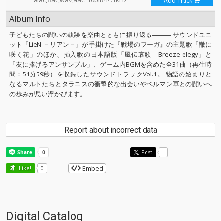
alac,flac,wav,aac: 16bit/44.1kHz
Add Track
Album Info
子どもたちの闘いの軌跡を楽曲とともに振り返る――― サウンドユニ
ット「LieN －リアン－」が手掛けた『戦場のフーガ』の主題歌「轍に
咲く花」のほか、挿入歌の日本語版「風伝哀歌 Breeze elegy」と
「友に捧げるアンサンブル」、ゲーム内BGMを含めた全31曲（再生時
間：51分59秒）を収録したサウンドトラックVol.1。 物語の始まりと
なるマルトたちとタラニスの衝撃的な出会いやベルマン軍との闘いへ
の歩みが思い浮かびます。
Report about incorrect data
Post
-
Embed
Like!
0
Digital Catalog