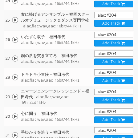
24
alac,flac,wav,aac: 16bit/44.1kHz
Add Track
友に捧げるアンサンブル
--
福岡スクー
25
ルオブミュージック＆ダンス専門学校
Add Track
alac,flac,wav,aac: 16bit/44.1kHz
いたずら双子
--
福田考代
26
alac,flac,wav,aac: 16bit/44.1kHz
Add Track
鋼の爪を突き立てろ
--
福田考代
27
alac,flac,wav,aac: 16bit/44.1kHz
Add Track
ドキドキ小冒険
--
福田考代
28
alac,flac,wav,aac: 16bit/44.1kHz
Add Track
エマージェンシークレッシェンド
--
福
29
田考代
alac,flac,wav,aac:
Add Track
16bit/44.1kHz
心に問う
--
福田考代
30
alac,flac,wav,aac: 16bit/44.1kHz
Add Track
手掛かりを追う
--
福田考代
31