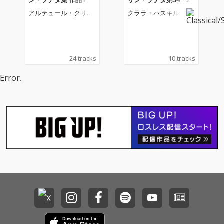
ン・ソナタ集 作品1
リン・ソナタ第34・2
8・32・25番
アルテュール・クリュ
クララ・ハスキル
ミオー
24 tracks
10 tracks
Error.