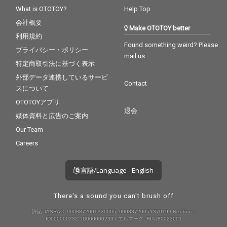
What is OTOTOY?
Help Top
会社概要
Make OTOTOY better
利用規約
Found something weird? Please
プライバシー・ポリシー
mail us
特定商取引法に基づく表示
外部データ連携しているサービ
Contact
スについて
OTOTOYアプリ
退会
媒体資料と広告のご案内
Our Team
Careers
言語/Language - English
There's a sound you can't brush off
許諾 JASRAC: 9008872001Y30005, 9008872005Y37019 / NexTone:
ID000000232, ID000000233 / エルマーク: RIAJ80023001