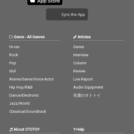
Sync the App
Genre
-
All Genres
Articles
Hi-res
Series
Rock
Interview
Pop
Column
Idol
Review
Anime/Game/Voice Actor
Live Report
Hip Hop/R&B
Audio Equipment
Dance/Electronic
先週のオトトイ
Jazz/World
Classical/Soundtrack
About OTOTOY
Help