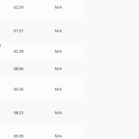
02:29
N/A
07:37
N/A
t
02:28
N/A
08:06
N/A
03:26
N/A
08:23
N/A
05:09
N/A