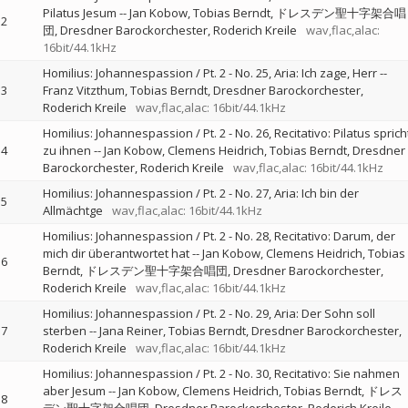
Pilatus Jesum
--
Jan Kobow
Tobias Berndt
ドレスデン聖十字架合唱
2
団
Dresdner Barockorchester
Roderich Kreile
wav,flac,alac:
16bit/44.1kHz
Homilius: Johannespassion / Pt. 2 - No. 25, Aria: Ich zage, Herr
--
3
Franz Vitzthum
Tobias Berndt
Dresdner Barockorchester
Roderich Kreile
wav,flac,alac: 16bit/44.1kHz
Homilius: Johannespassion / Pt. 2 - No. 26, Recitativo: Pilatus sprich
4
zu ihnen
--
Jan Kobow
Clemens Heidrich
Tobias Berndt
Dresdner
Barockorchester
Roderich Kreile
wav,flac,alac: 16bit/44.1kHz
Homilius: Johannespassion / Pt. 2 - No. 27, Aria: Ich bin der
5
Allmächtge
wav,flac,alac: 16bit/44.1kHz
Homilius: Johannespassion / Pt. 2 - No. 28, Recitativo: Darum, der
mich dir überantwortet hat
--
Jan Kobow
Clemens Heidrich
Tobias
6
Berndt
ドレスデン聖十字架合唱団
Dresdner Barockorchester
Roderich Kreile
wav,flac,alac: 16bit/44.1kHz
Homilius: Johannespassion / Pt. 2 - No. 29, Aria: Der Sohn soll
7
sterben
--
Jana Reiner
Tobias Berndt
Dresdner Barockorchester
Roderich Kreile
wav,flac,alac: 16bit/44.1kHz
Homilius: Johannespassion / Pt. 2 - No. 30, Recitativo: Sie nahmen
aber Jesum
--
Jan Kobow
Clemens Heidrich
Tobias Berndt
ドレス
8