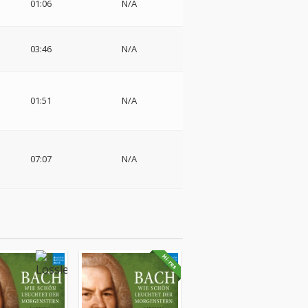
01:06
N/A
03:46
N/A
01:51
N/A
07:07
N/A