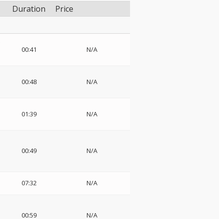
Duration
Price
00:41
N/A
00:48
N/A
01:39
N/A
00:49
N/A
07:32
N/A
00:59
N/A