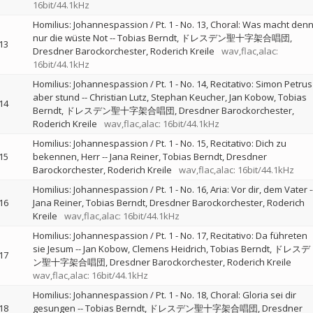
16bit/44.1kHz
Homilius: Johannespassion / Pt. 1 - No. 13, Choral: Was macht den
nur die wüste Not
--
Tobias Berndt
ドレスデン聖十字架合唱団
13
Dresdner Barockorchester
Roderich Kreile
wav,flac,alac:
16bit/44.1kHz
Homilius: Johannespassion / Pt. 1 - No. 14, Recitativo: Simon Petrus
aber stund
--
Christian Lutz
Stephan Keucher
Jan Kobow
Tobias
14
Berndt
ドレスデン聖十字架合唱団
Dresdner Barockorchester
Roderich Kreile
wav,flac,alac: 16bit/44.1kHz
Homilius: Johannespassion / Pt. 1 - No. 15, Recitativo: Dich zu
15
bekennen, Herr
--
Jana Reiner
Tobias Berndt
Dresdner
Barockorchester
Roderich Kreile
wav,flac,alac: 16bit/44.1kHz
Homilius: Johannespassion / Pt. 1 - No. 16, Aria: Vor dir, dem Vater
-
16
Jana Reiner
Tobias Berndt
Dresdner Barockorchester
Roderich
Kreile
wav,flac,alac: 16bit/44.1kHz
Homilius: Johannespassion / Pt. 1 - No. 17, Recitativo: Da führeten
sie Jesum
--
Jan Kobow
Clemens Heidrich
Tobias Berndt
ドレスデ
17
ン聖十字架合唱団
Dresdner Barockorchester
Roderich Kreile
wav,flac,alac: 16bit/44.1kHz
Homilius: Johannespassion / Pt. 1 - No. 18, Choral: Gloria sei dir
18
gesungen
--
Tobias Berndt
ドレスデン聖十字架合唱団
Dresdner