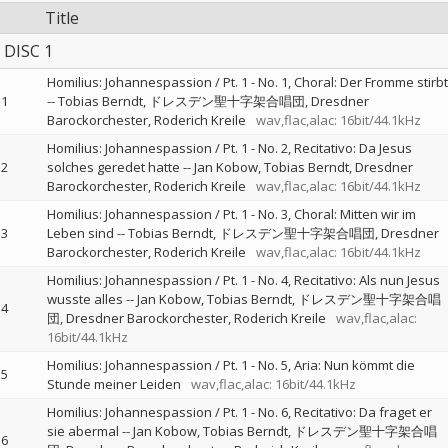
Title
DISC 1
Homilius: Johannespassion / Pt. 1 - No. 1, Choral: Der Fromme stirbt
1
--
Tobias Berndt
ドレスデン聖十字架合唱団
Dresdner
Barockorchester
Roderich Kreile
wav,flac,alac: 16bit/44.1kHz
Homilius: Johannespassion / Pt. 1 - No. 2, Recitativo: Da Jesus
2
solches geredet hatte
--
Jan Kobow
Tobias Berndt
Dresdner
Barockorchester
Roderich Kreile
wav,flac,alac: 16bit/44.1kHz
Homilius: Johannespassion / Pt. 1 - No. 3, Choral: Mitten wir im
3
Leben sind
--
Tobias Berndt
ドレスデン聖十字架合唱団
Dresdner
Barockorchester
Roderich Kreile
wav,flac,alac: 16bit/44.1kHz
Homilius: Johannespassion / Pt. 1 - No. 4, Recitativo: Als nun Jesus
wusste alles
--
Jan Kobow
Tobias Berndt
ドレスデン聖十字架合唱
4
団
Dresdner Barockorchester
Roderich Kreile
wav,flac,alac:
16bit/44.1kHz
Homilius: Johannespassion / Pt. 1 - No. 5, Aria: Nun kömmt die
5
Stunde meiner Leiden
wav,flac,alac: 16bit/44.1kHz
Homilius: Johannespassion / Pt. 1 - No. 6, Recitativo: Da fraget er
sie abermal
--
Jan Kobow
Tobias Berndt
ドレスデン聖十字架合唱
6