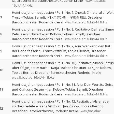
団
Dresdner Barockorchester
Roderich Kreile
wav,flac,alac:
16bit/44.1kHz
Homilius: Johannespassion / Pt. 1 - No. 7, Choral: Christe, aller Welt
7
Trost
--
Tobias Berndt
ドレスデン聖十字架合唱団
Dresdner
Barockorchester
Roderich Kreile
wav,flac,alac: 16bit/44.1kHz
Homilius: Johannespassion / Pt. 1 - No. 8, Recitativo: Da hatte Simo
8
Petrus ein Schwert
--
Jan Kobow
Tobias Berndt
Dresdner
Barockorchester
Roderich Kreile
wav,flac,alac: 16bit/44.1kHz
Homilius: Johannespassion / Pt. 1 - No. 9, Aria: Wer kann den Rat
9
der Liebe fassen?
--
Franz Vitzthum
Tobias Berndt
Dresdner
Barockorchester
Roderich Kreile
wav,flac,alac: 16bit/44.1kHz
Homilius: Johannespassion / Pt. 1 - No. 10, Recitativo: Simon Petrus
aber folgte Jesum nach
--
Katja Fischer
Christian Lutz
Jan Kobow
10
Tobias Berndt
Dresdner Barockorchester
Roderich Kreile
wav,flac,alac: 16bit/44.1kHz
Homilius: Johannespassion / Pt. 1 - No. 11, Aria: Dein Wort ist Geist
11
und Kraft und Segen
--
Jan Kobow
Tobias Berndt
Dresdner
Barockorchester
Roderich Kreile
wav,flac,alac: 16bit/44.1kHz
Homilius: Johannespassion / Pt. 1 - No. 12, Recitativo: Als er aber
solches redete
--
Franz Vitzthum
Jan Kobow
Tobias Berndt
12
Dresdner Barockorchester
Roderich Kreile
wav,flac,alac: