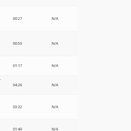
n
00:27
N/A
00:50
N/A
01:17
N/A
-
04:26
N/A
03:32
N/A
01:40
N/A