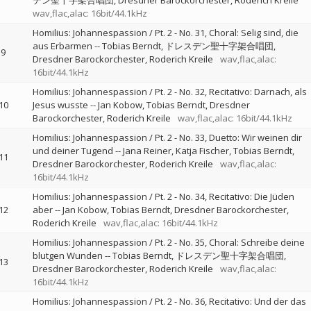
デン聖十字架合唱団
Dresdner Barockorchester
Roderich Kreile
wav,flac,alac: 16bit/44.1kHz
Homilius: Johannespassion / Pt. 2 - No. 31, Choral: Selig sind, die
aus Erbarmen
--
Tobias Berndt
ドレスデン聖十字架合唱団
9
Dresdner Barockorchester
Roderich Kreile
wav,flac,alac:
16bit/44.1kHz
Homilius: Johannespassion / Pt. 2 - No. 32, Recitativo: Darnach, als
10
Jesus wusste
--
Jan Kobow
Tobias Berndt
Dresdner
Barockorchester
Roderich Kreile
wav,flac,alac: 16bit/44.1kHz
Homilius: Johannespassion / Pt. 2 - No. 33, Duetto: Wir weinen dir
und deiner Tugend
--
Jana Reiner
Katja Fischer
Tobias Berndt
11
Dresdner Barockorchester
Roderich Kreile
wav,flac,alac:
16bit/44.1kHz
Homilius: Johannespassion / Pt. 2 - No. 34, Recitativo: Die Jüden
12
aber
--
Jan Kobow
Tobias Berndt
Dresdner Barockorchester
Roderich Kreile
wav,flac,alac: 16bit/44.1kHz
Homilius: Johannespassion / Pt. 2 - No. 35, Choral: Schreibe deine
blutgen Wunden
--
Tobias Berndt
ドレスデン聖十字架合唱団
13
Dresdner Barockorchester
Roderich Kreile
wav,flac,alac:
16bit/44.1kHz
Homilius: Johannespassion / Pt. 2 - No. 36, Recitativo: Und der das