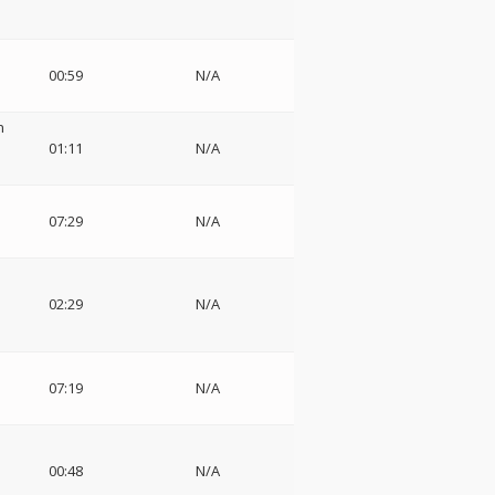
00:59
N/A
n
01:11
N/A
07:29
N/A
02:29
N/A
07:19
N/A
00:48
N/A