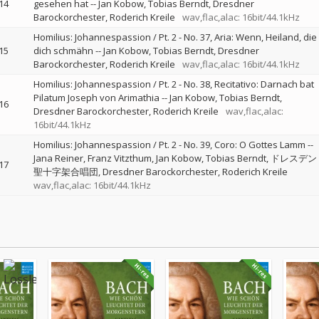
14
gesehen hat
--
Jan Kobow
Tobias Berndt
Dresdner
Barockorchester
Roderich Kreile
wav,flac,alac: 16bit/44.1kHz
Homilius: Johannespassion / Pt. 2 - No. 37, Aria: Wenn, Heiland, die
15
dich schmähn
--
Jan Kobow
Tobias Berndt
Dresdner
Barockorchester
Roderich Kreile
wav,flac,alac: 16bit/44.1kHz
Homilius: Johannespassion / Pt. 2 - No. 38, Recitativo: Darnach bat
Pilatum Joseph von Arimathia
--
Jan Kobow
Tobias Berndt
16
Dresdner Barockorchester
Roderich Kreile
wav,flac,alac:
16bit/44.1kHz
Homilius: Johannespassion / Pt. 2 - No. 39, Coro: O Gottes Lamm
--
Jana Reiner
Franz Vitzthum
Jan Kobow
Tobias Berndt
ドレスデン
17
聖十字架合唱団
Dresdner Barockorchester
Roderich Kreile
wav,flac,alac: 16bit/44.1kHz