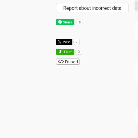
Report about incorrect data
Post
-
Like!
0
Embed