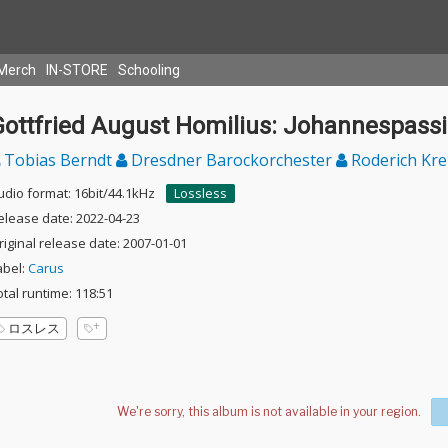
Merch
IN-STORE
Schooling
Gottfried August Homilius: Johannespass
Tobias Berndt
Dresdner Barockorchester
Roderich Kre
udio format: 16bit/44.1kHz
Lossless
elease date: 2022-04-23
riginal release date: 2007-01-01
abel:
Carus
otal runtime: 118:51
ロスレス