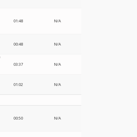
01:48
N/A
00:48
N/A
f
03:37
N/A
01:02
N/A
00:50
N/A