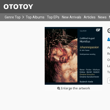
Genre Top
Top Albums
Top EPs
New Arrivals
Articles
News
A
R
O
L
T
Enlarge the artwork