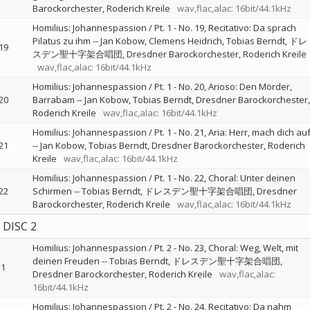
Barockorchester
Roderich Kreile
wav,flac,alac: 16bit/44.1kHz
Homilius: Johannespassion / Pt. 1 - No. 19, Recitativo: Da sprach
Pilatus zu ihm
--
Jan Kobow
Clemens Heidrich
Tobias Berndt
ドレ
19
スデン聖十字架合唱団
Dresdner Barockorchester
Roderich Kreile
wav,flac,alac: 16bit/44.1kHz
Homilius: Johannespassion / Pt. 1 - No. 20, Arioso: Den Mörder,
20
Barrabam
--
Jan Kobow
Tobias Berndt
Dresdner Barockorchester
Roderich Kreile
wav,flac,alac: 16bit/44.1kHz
Homilius: Johannespassion / Pt. 1 - No. 21, Aria: Herr, mach dich au
21
--
Jan Kobow
Tobias Berndt
Dresdner Barockorchester
Roderich
Kreile
wav,flac,alac: 16bit/44.1kHz
Homilius: Johannespassion / Pt. 1 - No. 22, Choral: Unter deinen
22
Schirmen
--
Tobias Berndt
ドレスデン聖十字架合唱団
Dresdner
Barockorchester
Roderich Kreile
wav,flac,alac: 16bit/44.1kHz
DISC 2
Homilius: Johannespassion / Pt. 2 - No. 23, Choral: Weg, Welt, mit
deinen Freuden
--
Tobias Berndt
ドレスデン聖十字架合唱団
1
Dresdner Barockorchester
Roderich Kreile
wav,flac,alac:
16bit/44.1kHz
Homilius: Johannespassion / Pt. 2 - No. 24, Recitativo: Da nahm