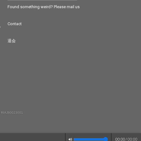
Found something weird? Please mail us
Contact
つ
退会
 RIAJ80023001
00:00
/
00:00