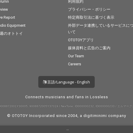
してき
olumn
利用規約
当。
view
プライバシー・ポリシー
ve Report
特定商取引法に基づく表示
dio Equipment
外部データ連携しているサービスに
いて
週のオトトイ
OTOTOYアプリ
媒体資料と広告のご案内
Our Team
Careers
言語/Language - English
Connects musicians and fans in Lossless
008872001Y30005, 9008872005Y37019 / NexTone: ID000000232, ID000000233 / エルマーク:
© OTOTOY Incorporated since 2004, a
digitiminimi
company
--