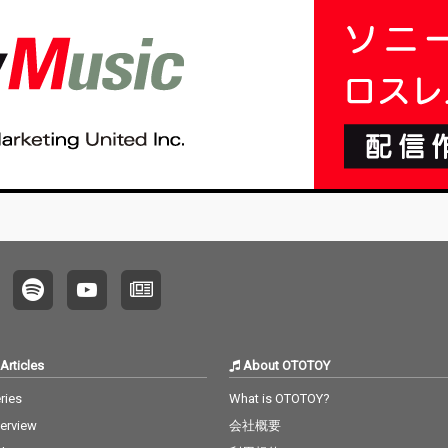
れそう
ラップ
わせる
が重な
と中毒
に仕上
ーチャ
IMEHI
描ける
」「生
いう問
ケンシ
」とい
ねま
孤独を
きるこ
みさえ
よう
祝祭の
Articles
About OTOTOY
楽プロ
愛包ダ
ries
What is OTOTOY?
はじ
terview
会社概要
Aの数々