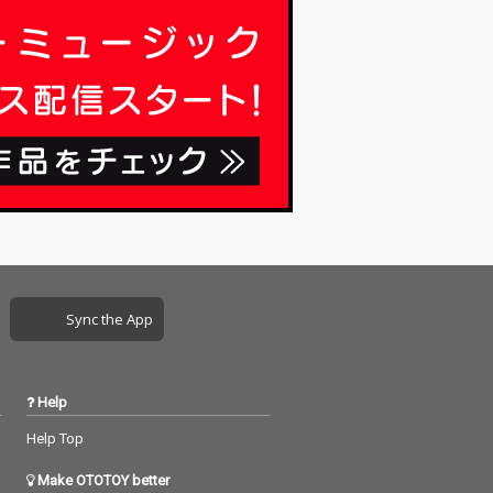
Sync the App
Help
Help Top
Make OTOTOY better