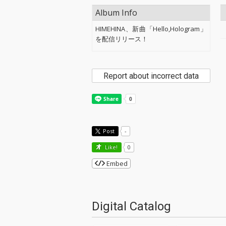
Album Info
HIMEHINA、新曲「Hello,Hologram」
を配信リリース！
Report about incorrect data
Post
-
Like!
0
Embed
Digital Catalog