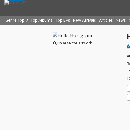
Genre Top
Top Albums
Top EPs
New Arrivals
Articles
News
Enlarge the artwork
A
R
L
T