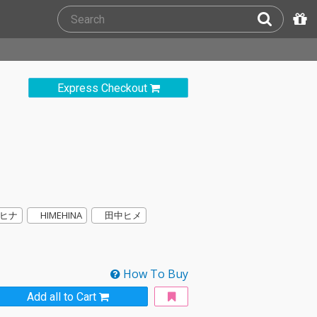
Express Checkout
ヒナ
HIMEHINA
田中ヒメ
How To Buy
Add all to Cart