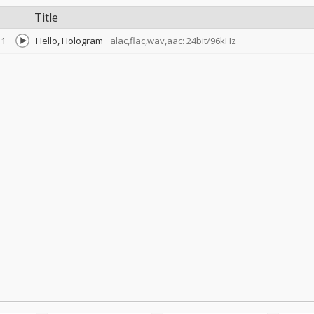
Title
1
Hello, Hologram
alac,flac,wav,aac: 24bit/96kHz