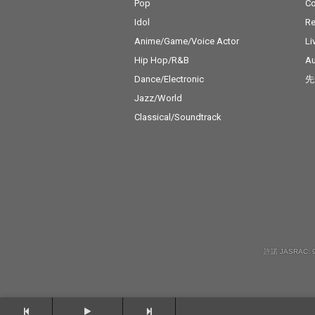
の名曲を生み出してき
の名曲を生み出
Pop
C
たGohgoが担当。
たGohgoが担
Idol
Re
Anime/Game/Voice Actor
Li
Hip Hop/R&B
Au
Dance/Electronic
先
Jazz/World
Classical/Soundtrack
許諾 JASRAC: 9