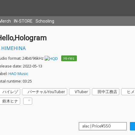
Merch
IN-STORE
Schooling
Hello,Hologram
HIMEHINA
udio format: 24bit/96kHz
Hi-res
elease date: 2022-05-13
abel:
HAO Music
otal runtime: 03:25
ハイレゾ
バーチャルYouTuber
VTuber
田中工務店
ヒメ
鈴木ヒナ