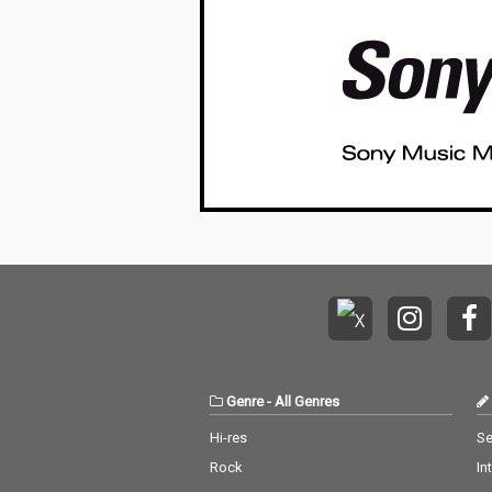
ック。舌がもつれそう
ック。舌がもつ
なほどの超高速ラップ
なほどの超高速
と、オペラを思わせる
と、オペラを思
美しいコーラスが重な
美しいコーラス
り合い、疾走感と中毒
り合い、疾走感
性に満ちた楽曲に仕上
性に満ちた楽曲
がっている。バーチャ
がっている。バ
ルの姿で生きるHIMEHI
ルの姿で生きるH
NAだからこそ描ける
NAだからこそ
「人間とは何か」「生
「人間とは何か
命とは何か」という問
命とは何か」と
いを、「フランケンシ
いを、「フラン
ュタインの怪物」とい
ュタインの怪物
うモチーフに重ねま
うモチーフに重
す。不完全さや孤独を
す。不完全さや
抱えながらも生きるこ
抱えながらも生
とを肯定し、痛みさえ
とを肯定し、痛
も踊りに変えるよう
も踊りに変える
な、甘くも苦い祝祭の
な、甘くも苦い
Genre
-
All Genres
楽曲。作詞・音楽プロ
楽曲。作詞・音
デュースは、『愛包ダ
デュースは、『
Hi-res
Se
ンスホール』をはじ
ンスホール』を
Rock
In
め、HIMEHINAの数々
め、HIMEHIN