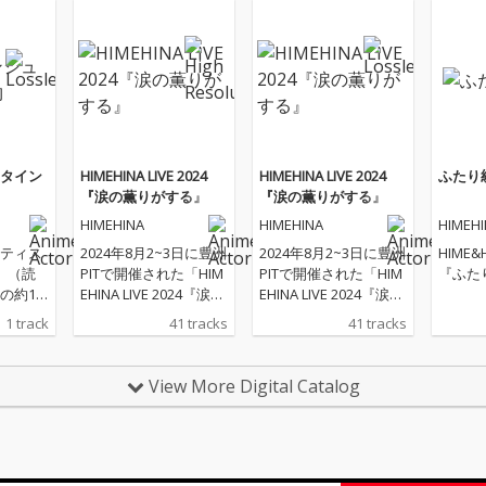
タイン
HIMEHINA LIVE 2024
HIMEHINA LIVE 2024
ふたり
『涙の薫りがする』
『涙の薫りがする』
HIMEHINA
HIMEHINA
HIMEH
ティス
2024年8月2~3日に豊洲
2024年8月2~3日に豊洲
HIME&H
A」（読
PITで開催された「HIM
PITで開催された「HIM
『ふた
の約1
EHINA LIVE 2024『涙の
EHINA LIVE 2024『涙の
曲『フ
薫りがする』」ライブ
薫りがする』」ライブ
1 track
41 tracks
41 tracks
インの
音源が配信スタート
音源が配信スタート
ディと
View More Digital Catalog
クなピ
乗せ
怪物た
、高揚
ストラ