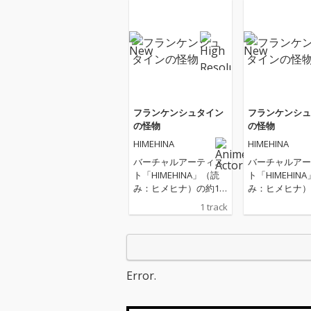
フランケンシュタイン
フランケンシュ
の怪物
の怪物
HIMEHINA
HIMEHINA
バーチャルアーティス
バーチャルアー
ト「HIMEHINA」（読
ト「HIMEHIN
み：ヒメヒナ）の約1
み：ヒメヒナ）
年ぶりとなる新曲『フ
年ぶりとなる新
1 track
ランケンシュタインの
ランケンシュタ
怪物』。 本楽曲は、親
怪物』。 本楽曲は、親
しみやすいメロディと
しみやすいメロ
エキセントリックなピ
エキセントリッ
アノサウンドに乗せ
アノサウンドに
Error.
て、可愛らしい怪物た
て、可愛らしい
ちが踊り跳ねる、高揚
ちが踊り跳ねる
感あふれるダンストラ
感あふれるダン