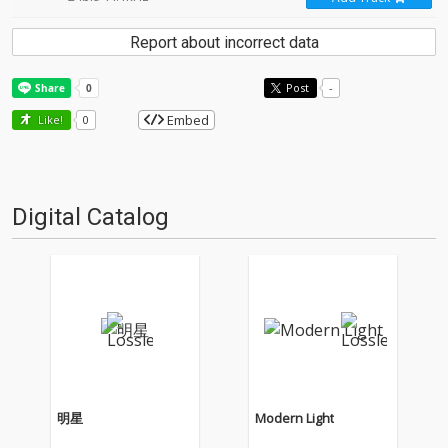
Report about incorrect data
Post
-
Embed
Like!
0
Digital Catalog
明星
Modern Light