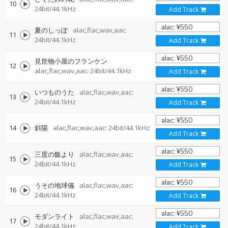
10
24bit/44.1kHz
Add Track
夏のしっぽ
alac,flac,wav,aac:
11
24bit/44.1kHz
Add Track
見世物小屋のフランケン
12
alac,flac,wav,aac: 24bit/44.1kHz
Add Track
いつものうた
alac,flac,wav,aac:
13
24bit/44.1kHz
Add Track
14
斜陽
alac,flac,wav,aac: 24bit/44.1kHz
Add Track
三度の飯より
alac,flac,wav,aac:
15
24bit/44.1kHz
Add Track
うその地球儀
alac,flac,wav,aac:
16
24bit/44.1kHz
Add Track
モダンライト
alac,flac,wav,aac:
17
24bit/44.1kHz
Add Track