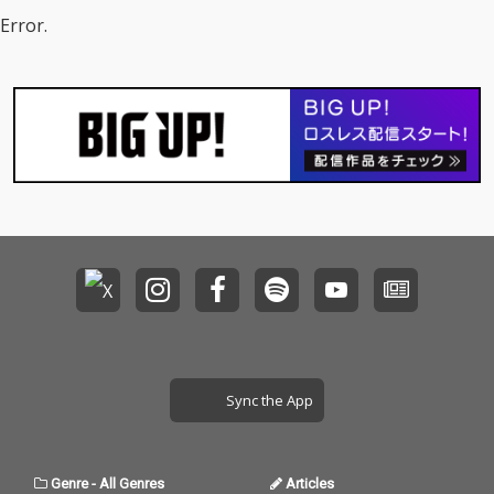
Error.
Sync the App
Genre
-
All Genres
Articles