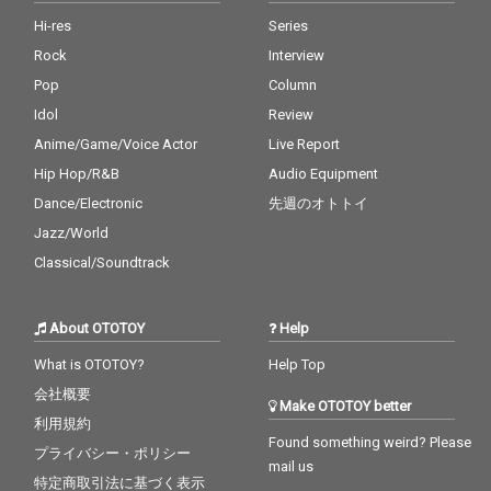
Hi-res
Series
Rock
Interview
Pop
Column
Idol
Review
Anime/Game/Voice Actor
Live Report
Hip Hop/R&B
Audio Equipment
Dance/Electronic
先週のオトトイ
Jazz/World
Classical/Soundtrack
About OTOTOY
Help
What is OTOTOY?
Help Top
会社概要
Make OTOTOY better
利用規約
Found something weird? Please
プライバシー・ポリシー
mail us
特定商取引法に基づく表示