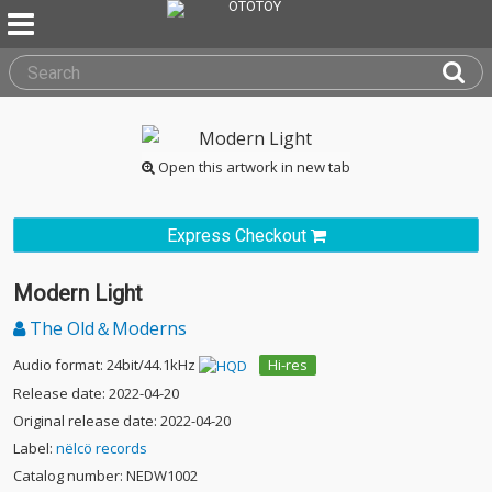
Open this artwork in new tab
Express Checkout
Modern Light
The Old＆Moderns
Audio format: 24bit/44.1kHz
Hi-res
Release date: 2022-04-20
Original release date: 2022-04-20
Label:
nëlcö records
Catalog number: NEDW1002