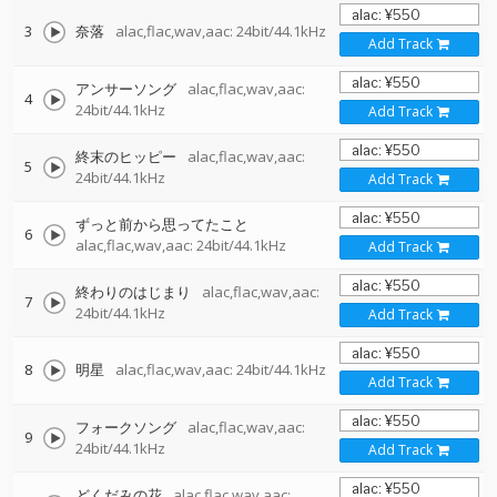
3
奈落
alac,flac,wav,aac: 24bit/44.1kHz
Add Track
アンサーソング
alac,flac,wav,aac:
4
24bit/44.1kHz
Add Track
終末のヒッピー
alac,flac,wav,aac:
5
24bit/44.1kHz
Add Track
ずっと前から思ってたこと
6
alac,flac,wav,aac: 24bit/44.1kHz
Add Track
終わりのはじまり
alac,flac,wav,aac:
7
24bit/44.1kHz
Add Track
8
明星
alac,flac,wav,aac: 24bit/44.1kHz
Add Track
フォークソング
alac,flac,wav,aac:
9
24bit/44.1kHz
Add Track
どくだみの花
alac,flac,wav,aac: