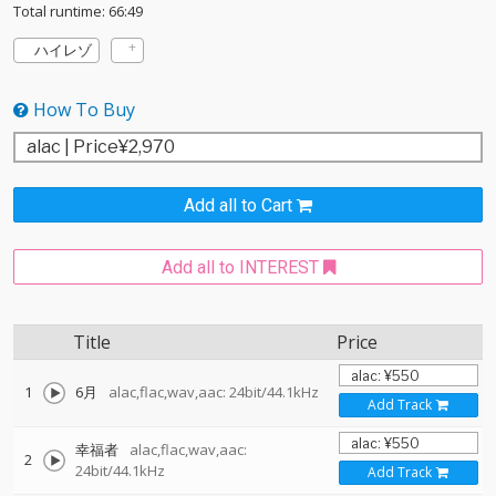
Total runtime: 66:49
ハイレゾ
How To Buy
Add all to Cart
Add all to INTEREST
Title
Price
1
6月
alac,flac,wav,aac: 24bit/44.1kHz
Add Track
幸福者
alac,flac,wav,aac:
2
24bit/44.1kHz
Add Track