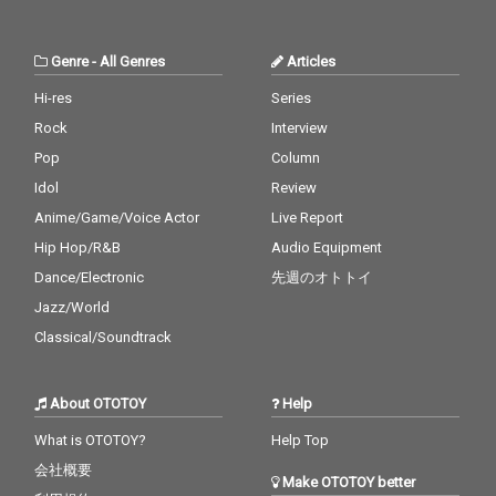
Genre
-
All Genres
Articles
Hi-res
Series
Rock
Interview
Pop
Column
Idol
Review
Anime/Game/Voice Actor
Live Report
Hip Hop/R&B
Audio Equipment
Dance/Electronic
先週のオトトイ
Jazz/World
Classical/Soundtrack
About OTOTOY
Help
What is OTOTOY?
Help Top
会社概要
Make OTOTOY better