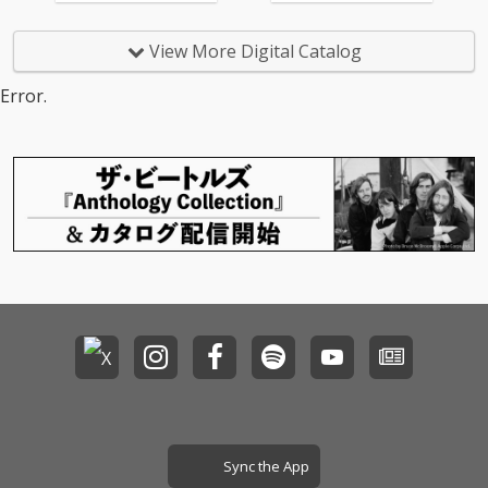
emon(Tes.)による、プ
emon(Tes.)による、プ
ロセカ収録楽曲が遂に
ロセカ収録楽曲が遂に
登場！
登場！
View More Digital Catalog
Error.
Sync the App