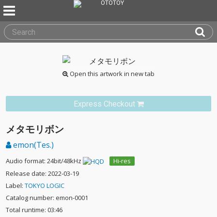
Open this artwork in new tab
Express Checkout
メタモリボン
emon(Tes.)
Audio format: 24bit/48kHz
Hi-res
Release date: 2022-03-19
Label:
TOKYO LOGIC
Catalog number: emon-0001
Total runtime: 03:46