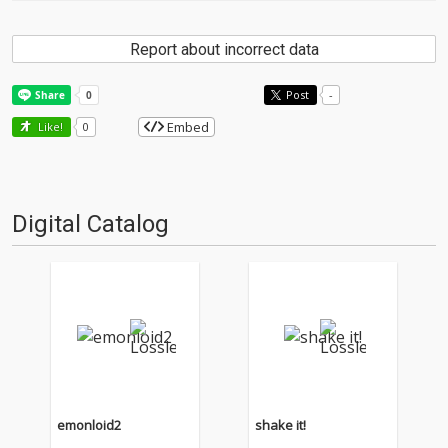
Report about incorrect data
Post
-
Embed
Like!
0
Digital Catalog
emonloid2
shake it!