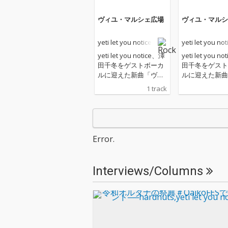
ヴィユ・マルシェ広場
ヴィユ・マルシ
yeti let you notice
yeti let you not
yeti let you notice、澤
yeti let you n
田千冬をゲストボーカ
田千冬をゲスト
ルに迎えた新曲「ヴィ
ルに迎えた新曲
ユ・マルシェ広場」リ
ユ・マルシェ広
1 track
リース 多くの映画や作
リース 多くの映画や作
品の題材としても知ら
品の題材として
れるジャンヌ・ダルク
れるジャンヌ・
と、彼女が処刑された
と、彼女が処刑
ことで知られる「ヴィ
ことで知られる
Error.
ユ・マルシェ広場」を
ユ・マルシェ広
モチーフに制作。刹那
モチーフに制作
的な疾走感と独特な醒
的な疾走感と独
Interviews/Columns
めた熱気を放つ楽曲と
めた熱気を放つ
なっている。
なっている。