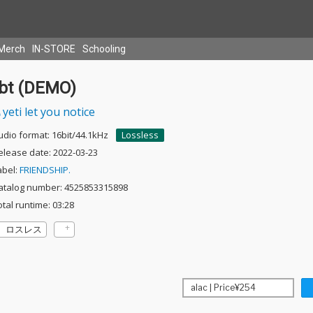
Merch
IN-STORE
Schooling
tbt (DEMO)
yeti let you notice
udio format: 16bit/44.1kHz
Lossless
elease date: 2022-03-23
abel:
FRIENDSHIP.
atalog number: 4525853315898
otal runtime: 03:28
ロスレス