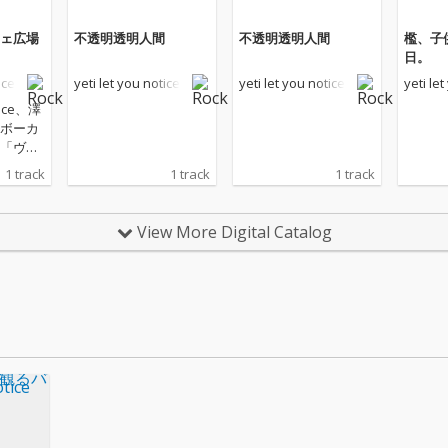
ェ広場
不透明透明人間
不透明透明人間
檻、子
日。
ice
yeti let you notice
yeti let you notice
yeti le
otice、澤
ボーカ
「ヴィ
場」リ
1 track
1 track
1 track
も知ら
ダルク
View More Digital Catalog
された
「ヴィ
場」を
。刹那
特な醒
楽曲と