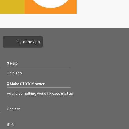
Sync the App
Help
Help Top
Make OTOTOY better
Found something weird? Please mail us
Contact
つ
退会