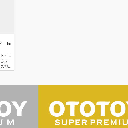
──ha
スト・コ
するレー
ェス型イ
OTOYで
バ…