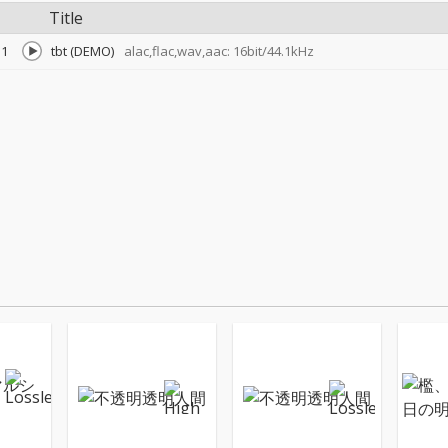
Title
1
tbt (DEMO)
alac,flac,wav,aac: 16bit/44.1kHz