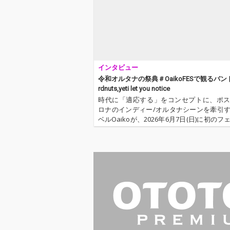
インタビュー
令和オルタナの祭典＃OaikoFESで観るバンド
rdnuts,yeti let you notice
時代に「適応する」をコンセプトに、ポ
ロナのインディー/オルタナシーンを牽引
ベルOaikoが、2026年6月7日(日)に初のフ
ベント〈OaikoFES2026〉を開催。今回OT
は、出演アーティストにOaikoFESで観たい