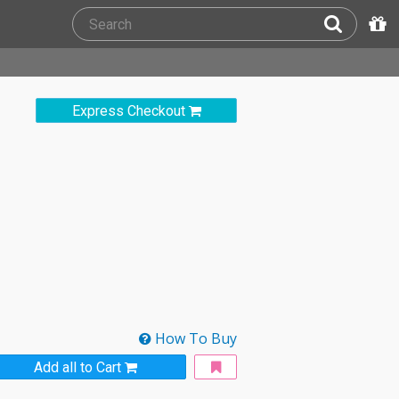
Express Checkout
How To Buy
Add all to Cart