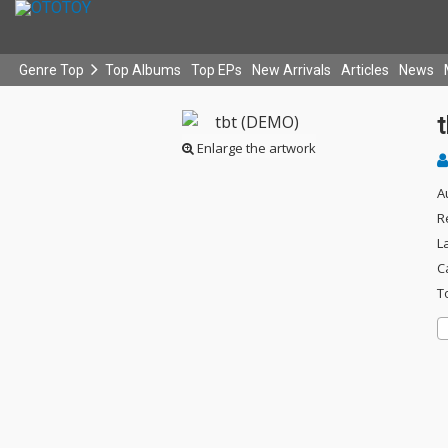
Genre Top
Top Albums
Top EPs
New Arrivals
Articles
News
Enlarge the artwork
A
R
L
C
T