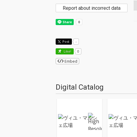
Report about incorrect data
Post
-
Like!
0
Embed
Digital Catalog