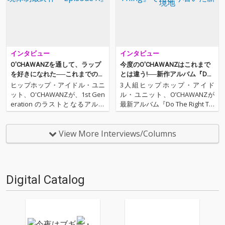
インタビュー
インタビュー
O'CHAWANZを通して、ラップ
今度のO'CHAWANZはこれまで
を好きになれた──これまでの集
とは違う!──新作アルバム『Do
大成となる、現体制最終作『Epi
The Right Thing』でたどり着い
ヒップホップ・アイドル・ユニ
3人組ヒップホップ・アイド
sode X』
た新境地
ット、O'CHAWANZが、1st Gen
ル・ユニット、O’CHAWANZが
eration のラストとなるアルバ
最新アルバム『Do The Right Thi
ム『Episode X』をリリース。
ng』をリリース。 メロウな楽曲
これまでの集大成となる今作に
が揃った前作『Mellow Madnes
は、ほとんど新メンバーみたい
s』とはガラッと変わり、アグ
View More Interviews/Columns
な動きをしているサポートメン
レッシヴなフロウにも挑戦した
バーのりるひなや、TVアニメ
今作。今回のインタヴュ…
『…
Digital Catalog