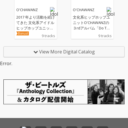
ng」の楽曲制作、そし
O'CHAWANZ
O'CHAWANZ
て、数々のライブ活動
で培ったスキルを思う
2017 年より活動を続け
文化系ヒップホップユ
存分に発揮した集大
てきた 文化系アイドル
ニットO'CHAWANZの
成。ラストにふさわし
ヒップホップユニット
３rdアルバム「Do The
い内容に仕上がってい
O’CHAWANZ 1st Gene
Right Thing」ネクスト
Bonus!
9 tracks
9 tracks
る。 ラッパー、声優と
ration のラストアルバ
レヴェルの新たなO'CH
しても活躍中のMETEO
ム「Episode X」が遂
AWANZが始動！ 緊
Rを迎えた、O'CHAWA
に完成！！メンバーの
急事態宣言の中、初の
View More Digital Catalog
NZ 初の男性ラッパー
「しゅがーしゅらら」
ワンマンライブ「Do T
とのコラボ曲「THIS IS
「いちこにこ」に加
he Right Thing」を成
Error.
MY STYLE」、いちこに
え、サポートメンバー
功させた¨文化系ヒッ
こが作詞した、今まで
「りるひな」が参加！
プホップユニット ¨O'C
にないポップス要素を
今作は、これまでのア
HAWANZ が同タイトル
多く含んだ冬のアンセ
ルバム「EPISODE V」
のニューアルバム「Do
ム「WinterSnow」、V
「MELLOW MADNES
The Right Thing」をリ
ELENTino が作詞を手掛
S」「Do The Right Thi
リース。 昨年クラウド
け、これまでを回想す
ng」の楽曲制作、そし
ファンディングを達成
る様なメローナンバー
て、数々のライブ活動
し制作したコンセプチ
に仕上がった「カラフ
で培ったスキルを思う
ュアルな Lo-Fi Hiphop
ル」、元メンバー hec
存分に発揮した集大
アルバム「Mellow Ma
himodisco ワールドが
成。ラストにふさわし
dness」を経て、ラッ
炸裂するダンサブルナ
い内容に仕上がってい
プ、作詞に磨きをかけ