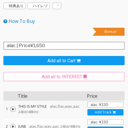
特典あり
ハイレゾ
How To Buy
Bonus!
Add all to Cart
Add all to INTEREST
Title
Price
THIS IS MY STYLE
alac,flac,wav,aac:
1
24bit/48kHz
Add Track
2
JUNE
alac,flac,wav,aac: 24bit/48kHz