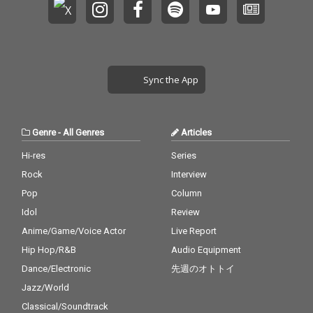
ンバー「夢のTinyBo
る。
たメンバー (しゅがー
y」、しゅがーしゅら
しゅらら/いちこにこ/
らのラップスキルが光
りるはかせ)が、Lo-Fiヒ
る「JUNE」の全５曲を
ップホップ、トラッ
収録。
プ、ガムランビート、
ソウルフルな歌もの等
Sync the App
バラエティーに富んだ
楽曲に挑む。 アイドル
という枠からはみ出
し、ポップさを残しな
Genre
-
All Genres
Articles
がら更にヒップホップ
への色を濃くし、次の
Hi-res
Series
ステージへと踏み入れ
Rock
Interview
たアルバムとなってい
る。 停滞気味の世の中
Pop
Column
をネクストレヴェルの
Idol
Review
O'CHAWANZが駆け抜
Anime/Game/Voice Actor
Live Report
ける！！
Hip Hop/R&B
Audio Equipment
Dance/Electronic
先週のオトトイ
Jazz/World
Classical/Soundtrack