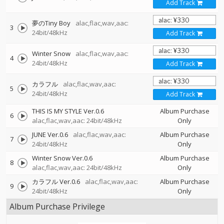
Add Track
夢のTiny Boy
alac,flac,wav,aac:
3
24bit/48kHz
Add Track
Winter Snow
alac,flac,wav,aac:
4
24bit/48kHz
Add Track
カラフル
alac,flac,wav,aac:
5
24bit/48kHz
Add Track
THIS IS MY STYLE Ver.0.6
Album Purchase
6
alac,flac,wav,aac: 24bit/48kHz
Only
JUNE Ver.0.6
alac,flac,wav,aac:
Album Purchase
7
24bit/48kHz
Only
Winter Snow Ver.0.6
Album Purchase
8
alac,flac,wav,aac: 24bit/48kHz
Only
カラフル Ver.0.6
alac,flac,wav,aac:
Album Purchase
9
24bit/48kHz
Only
Album Purchase Privilege