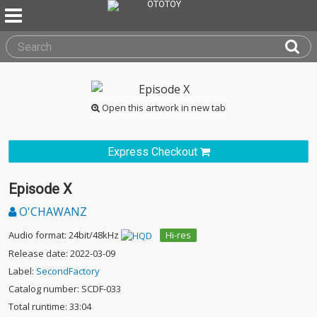
Open this artwork in new tab
Express Checkout
Episode X
O'CHAWANZ
Audio format: 24bit/48kHz
Hi-res
Release date: 2022-03-09
Label:
SecondFactory
Catalog number: SCDF-033
Total runtime: 33:04