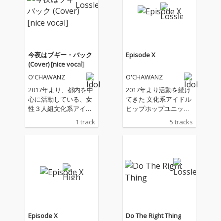
今夜はブギー・バック
Episode X
(Cover) [nice vocal]
O'CHAWANZ
O'CHAWANZ
2017年より、都内を中
2017年より活動を続け
心に活動している、女
てきた 文化系アイドル
性３人組文化系アイド
ヒップホップユニット
ルヒップホップユニッ
O'CHAWANZ 1st Gene
1 track
5 tracks
トO’CHAWANZ が、
ration のラストアルバ
「今夜はブギーバッ
ム「Episode X」が遂
ク」をカバー。
に完成！！ メンバーの
「しゅがーしゅらら」
「いちこにこ」に加
え、サポートメンバー
「りるひな」が参加！
今作は、これまでのア
ルバム「EPISODE V」
「MELLOW MADNES
Episode X
Do The Right Thing
S」「Do The Right Thi