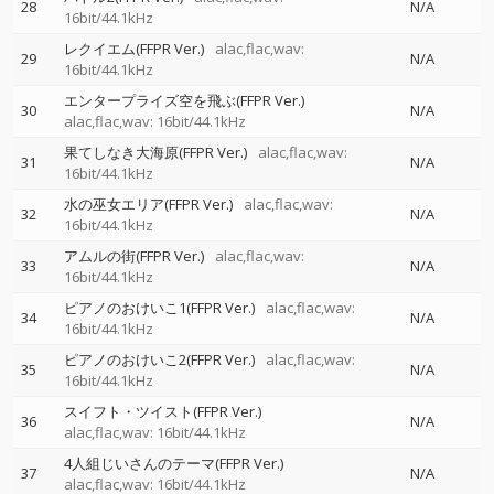
28
N/A
16bit/44.1kHz
レクイエム(FFPR Ver.)
alac,flac,wav:
29
N/A
16bit/44.1kHz
エンタープライズ空を飛ぶ(FFPR Ver.)
30
N/A
alac,flac,wav: 16bit/44.1kHz
果てしなき大海原(FFPR Ver.)
alac,flac,wav:
31
N/A
16bit/44.1kHz
水の巫女エリア(FFPR Ver.)
alac,flac,wav:
32
N/A
16bit/44.1kHz
アムルの街(FFPR Ver.)
alac,flac,wav:
33
N/A
16bit/44.1kHz
ピアノのおけいこ1(FFPR Ver.)
alac,flac,wav:
34
N/A
16bit/44.1kHz
ピアノのおけいこ2(FFPR Ver.)
alac,flac,wav:
35
N/A
16bit/44.1kHz
スイフト・ツイスト(FFPR Ver.)
36
N/A
alac,flac,wav: 16bit/44.1kHz
4人組じいさんのテーマ(FFPR Ver.)
37
N/A
alac,flac,wav: 16bit/44.1kHz