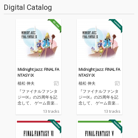
る…!'''〈アーカイ奉行〉と
最大50%プライス・オフがスタ
Digital Catalog
は…'''1.過去作の最新リマスター
ート! そして今までハイレゾでは
音源 2.これまで未配信…
未配…
Midnight Jazz: FINAL FA
Midnight Jazz: FINAL FA
NTASY IX
NTASY IX
植松 伸夫
植松 伸夫
『ファイナルファンタ
『ファイナルファンタ
ジーIX』の25周年を記
ジーIX』の25周年を記
念して、 ゲーム音楽の
念して、 ゲーム音楽の
新たな地平を切り開
新たな地平を切り開
13 tracks
13 tracks
く、JAZZアレンジシリ
く、JAZZアレンジシリ
ーズが誕生！ 音楽監督
ーズが誕生！ 音楽監督
には、映画や著名アー
には、映画や著名アー
ティストの編曲等、 幅
ティストの編曲等、 幅
広く活躍するyuma ya
広く活躍するyuma ya