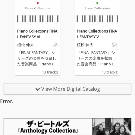
maguchi氏を迎え、
maguchi氏を迎え、
『ファイナルファンタ
『ファイナルファンタ
ジーIX』の音楽に新た
ジーIX』の音楽に新た
な命を吹き込みます。
な命を吹き込みます。
世界で活躍するミュー
世界で活躍するミュー
Piano Collections FINA
Piano Collections FINA
ジシャン達が集結し
ジシャン達が集結し
L FANTASY VI
L FANTASY V
て、 新しいゲーム音楽J
て、 新しいゲーム音楽J
植松 伸夫
植松 伸夫
AZZを再定義します。
AZZを再定義します。
アレンジはピアノ、ビ
アレンジはピアノ、ビ
「FINAL FANTASY」シ
「FINAL FANTASY」シ
ッグバンド、コンボな
ッグバンド、コンボな
リーズの楽曲を収録し
リーズの楽曲を収録し
ど幅広く構成、 一部の
ど幅広く構成、 一部の
た音楽商品「Piano Col
た音楽商品「Piano Col
楽曲では魅力的なヴォ
楽曲では魅力的なヴォ
lections FINAL FANTAS
lections FINAL FANTAS
13 tracks
13 tracks
カリーズをお楽しみい
カリーズをお楽しみい
Y」関連コンテンツが
Y」関連コンテンツが
ただけます。
ただけます。
配信開始
配信開始
View More Digital Catalog
Error.