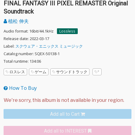
FINAL FANTASY III PIXEL REMASTER Original
Soundtrack
植松 伸夫
Audio format: 16bit/44.1kHz
Lossless
Release date: 2022-03-17
Label:
スクウェア・エニックス ミュージック
Catalog number: SQEX-50138-1
Total runtime: 134:06
ロスレス
ゲーム
サウンドトラック
How To Buy
Add all to Cart
Add all to INTEREST