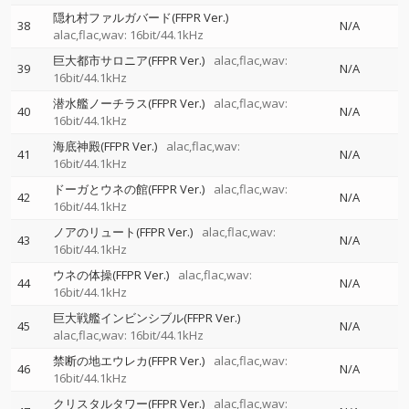
隠れ村ファルガバード(FFPR Ver.)
38
N/A
alac,flac,wav: 16bit/44.1kHz
巨大都市サロニア(FFPR Ver.)
alac,flac,wav:
39
N/A
16bit/44.1kHz
潜水艦ノーチラス(FFPR Ver.)
alac,flac,wav:
40
N/A
16bit/44.1kHz
海底神殿(FFPR Ver.)
alac,flac,wav:
41
N/A
16bit/44.1kHz
ドーガとウネの館(FFPR Ver.)
alac,flac,wav:
42
N/A
16bit/44.1kHz
ノアのリュート(FFPR Ver.)
alac,flac,wav:
43
N/A
16bit/44.1kHz
ウネの体操(FFPR Ver.)
alac,flac,wav:
44
N/A
16bit/44.1kHz
巨大戦艦インビンシブル(FFPR Ver.)
45
N/A
alac,flac,wav: 16bit/44.1kHz
禁断の地エウレカ(FFPR Ver.)
alac,flac,wav:
46
N/A
16bit/44.1kHz
クリスタルタワー(FFPR Ver.)
alac,flac,wav: