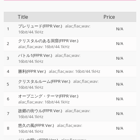
Title
Price
プレリュード(FFPR Ver.)
alac,flac,wav:
1
N/A
16bit/44.1kHz
クリスタルのある洞窟(FFPR Ver.)
2
N/A
alac,flac,wav: 16bit/44.1kHz
バトル1(FFPR Ver.)
alac,flac,wav:
3
N/A
16bit/44.1kHz
4
勝利(FFPR Ver.)
alac,flac,wav: 16bit/44.1kHz
N/A
クリスタルルーム(FFPR Ver.)
alac,flac,wav:
5
N/A
16bit/44.1kHz
オープニング・テーマ(FFPR Ver.)
6
N/A
alac,flac,wav: 16bit/44.1kHz
故郷の街ウル(FFPR Ver.)
alac,flac,wav:
7
N/A
16bit/44.1kHz
悠久の風(FFPR Ver.)
alac,flac,wav:
8
N/A
16bit/44.1kHz