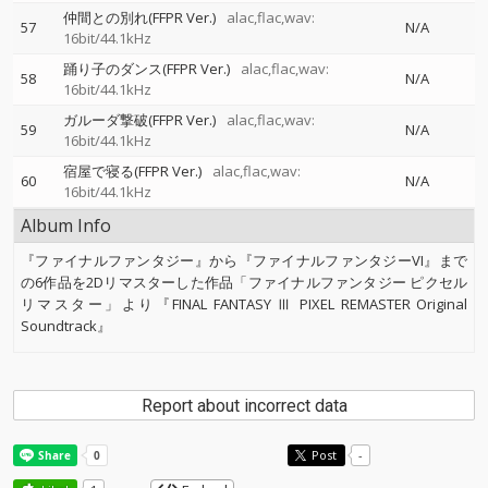
仲間との別れ(FFPR Ver.)
alac,flac,wav:
57
N/A
16bit/44.1kHz
踊り子のダンス(FFPR Ver.)
alac,flac,wav:
58
N/A
16bit/44.1kHz
ガルーダ撃破(FFPR Ver.)
alac,flac,wav:
59
N/A
16bit/44.1kHz
宿屋で寝る(FFPR Ver.)
alac,flac,wav:
60
N/A
16bit/44.1kHz
Album Info
『ファイナルファンタジー』から『ファイナルファンタジーVI』まで
の6作品を2Dリマスターした作品「ファイナルファンタジー ピクセル
リマスター」より『FINAL FANTASY Ⅲ PIXEL REMASTER Original
Soundtrack』
Report about incorrect data
Post
-