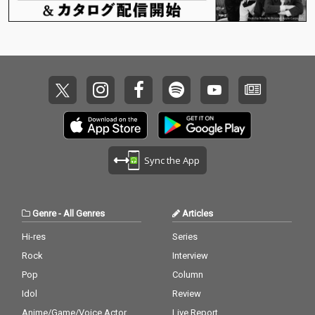
Sync the App
Genre
-
All Genres
Articles
Hi-res
Series
Rock
Interview
Pop
Column
Idol
Review
Anime/Game/Voice Actor
Live Report