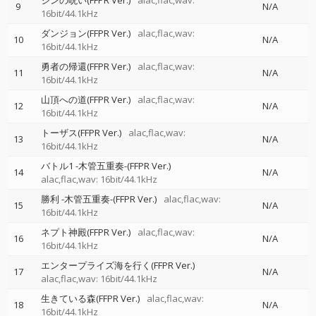
ジンの呪い(FFPR Ver.)
alac,flac,wav:
9
N/A
16bit/44.1kHz
ダンジョン(FFPR Ver.)
alac,flac,wav:
10
N/A
16bit/44.1kHz
勇者の帰還(FFPR Ver.)
alac,flac,wav:
11
N/A
16bit/44.1kHz
山頂への道(FFPR Ver.)
alac,flac,wav:
12
N/A
16bit/44.1kHz
トーザス(FFPR Ver.)
alac,flac,wav:
13
N/A
16bit/44.1kHz
バトル1 -木管五重奏-(FFPR Ver.)
14
N/A
alac,flac,wav: 16bit/44.1kHz
勝利 -木管五重奏-(FFPR Ver.)
alac,flac,wav:
15
N/A
16bit/44.1kHz
ネプト神殿(FFPR Ver.)
alac,flac,wav:
16
N/A
16bit/44.1kHz
エンタープライズ海を行く(FFPR Ver.)
17
N/A
alac,flac,wav: 16bit/44.1kHz
生きている森(FFPR Ver.)
alac,flac,wav:
18
N/A
16bit/44.1kHz