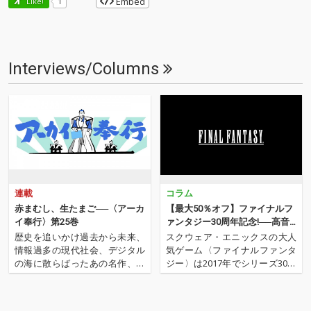
Embed
Like!
1
Interviews/Columns
連載
コラム
赤まむし、生たまご──〈アーカ
【最大50％オフ】ファイナルフ
イ奉行〉第25巻
ァンタジー30周年記念!──高音
質サントラが期間限定プライ
歴史を追いかけ過去から未来、
スクウェア・エニックスの大人
ス・オフ!
情報過多の現代社会、デジタル
気ゲーム〈ファイナルファンタ
の海に散らばったあの名作、こ
ジー〉は2017年でシリーズ30周
の名作たちをひとつにまとめる
年! それを記念しOTOTOYでは12
仕事人…!〈アーカイ奉行〉が今
月20日(水)より3週間、歴代人気
日もデジタルの乱世を治め
シリーズのサウンドトラックの