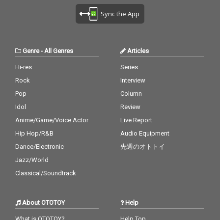
Sync the App
Genre
-
All Genres
Articles
Hi-res
Series
Rock
Interview
Pop
Column
Idol
Review
Anime/Game/Voice Actor
Live Report
Hip Hop/R&B
Audio Equipment
Dance/Electronic
先週のオトトイ
Jazz/World
Classical/Soundtrack
About OTOTOY
Help
What is OTOTOY?
Help Top