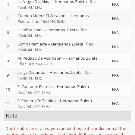
La Negra Del Alma
--
Hermanos Zuleta
flac:
4
N/A
16bit/44.1kHz
Cuando Muere El Corazon
--
Hermanos
5
N/A
Zuleta
flac: 16bit/44.1kHz
El Pobre Juan
--
Hermanos Zuleta
flac:
6
N/A
16bit/44.1kHz
Como Premiarte
--
Hermanos Zuleta
flac:
7
N/A
16bit/44.1kHz
Mi Pedazo De Acordeon
--
Hermanos Zuleta
8
N/A
flac: 16bit/44.1kHz
Larga Distancia
--
Hermanos Zuleta
flac:
9
N/A
16bit/44.1kHz
El Cantante Estrella
--
Hermanos Zuleta
10
N/A
flac: 16bit/44.1kHz
El Primero En Tu Vida
--
Hermanos Zuleta
11
N/A
flac: 16bit/44.1kHz
Note
Due to label constraints, you cannot choose the audio format. The
total number of downloads available is 10. Please be aware of this