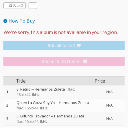
ロスレス
How To Buy
Add all to Cart
Add all to INTEREST
Title
Price
El Retiro
--
Hermanos Zuleta
flac:
1
N/A
16bit/44.1kHz
Quien La Goza Soy Yo
--
Hermanos Zuleta
2
N/A
flac: 16bit/44.1kHz
El Difunto Trovador
--
Hermanos Zuleta
3
N/A
flac: 16bit/44.1kHz