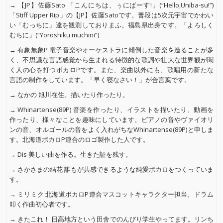
→ 【JP】佐藤Sato 「こんにちは、ぅにばーす!」(“Hello,Uniba-su!”)
「Stiff Upper Rip」の【JP】佐藤Satoです。普段は5次元宇宙でかわい
い「むっちに」達を観測しておりまふ。福島県出身です。「よろしく
むちに」(“Yoroshiku muchini”)
→ 有象無象P 電子音楽やオーケストラに傾倒した音楽を造ることが多
く、不思議な言語感覚から生まれる特徴的な歌詞や壮大な世界観が聞
く人の心を打つボカロPです。また、楽曲以外にも、歌唱用の新たな
言語の制作をしています。「早く寝なさい！」が合言葉です。
→ なかの 旭川在住。描いたり作ったり。
→ Whinartense(89P) 音楽を作ったり、イラストを描いたり、動画を
作ったり、様々なことを趣味にしています。ピアノの音やヴァイオリ
ンの音、オルゴールの音をよく入れがちなWhinartense(89P)と申しま
す。北海道ボカロP連合のロゴ製作した人です。
→ Dis 美しい曲を作る。生きた証を残す。
→ さかさまの結花 誰もが共感できるような純愛ボカロをつくっていま
す。
→ ミリミク 北海道ボカロP連合マスコットキャラクター担当。ドラム
叩く作曲初心者です。
→ きたこれ！ 日高地方という田舎でのんびり学生やってます。リンち