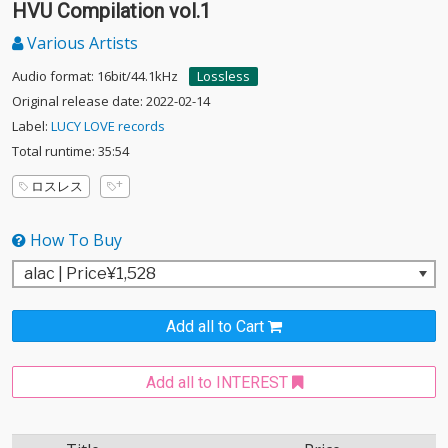
HVU Compilation vol.1
Various Artists
Audio format: 16bit/44.1kHz
Lossless
Original release date: 2022-02-14
Label:
LUCY LOVE records
Total runtime: 35:54
ロスレス
How To Buy
Add all to Cart
Add all to INTEREST