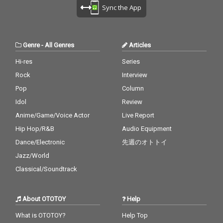
Sync the App
Genre
-
All Genres
Articles
Hi-res
Series
Rock
Interview
Pop
Column
Idol
Review
Anime/Game/Voice Actor
Live Report
Hip Hop/R&B
Audio Equipment
Dance/Electronic
先週のオトトイ
Jazz/World
Classical/Soundtrack
About OTOTOY
Help
What is OTOTOY?
Help Top