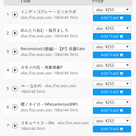
Title
Price
インディゴグレー
--
エソカラボ
1
alac,flac,wav,aac: 16bit/44.1kHz
Add Track
めんたりあむ
--
如月ましろ
2
alac,flac,wav,aac: 16bit/44.1kHz
Add Track
Reconstruct (後編)
--
【JP】佐藤Sato
3
alac,flac,wav,aac: 16bit/44.1kHz
Add Track
カモメの石
--
有象無象P
4
alac,flac,wav,aac: 16bit/44.1kHz
Add Track
-n-
--
なかの
alac,flac,wav,aac:
5
16bit/44.1kHz
Add Track
櫻ノネイロ
--
Whinartense(89P)
6
alac,flac,wav,aac: 16bit/44.1kHz
Add Track
コキュートス
--
Dis
alac,flac,wav,aac:
7
16bit/44.1kHz
Add Track