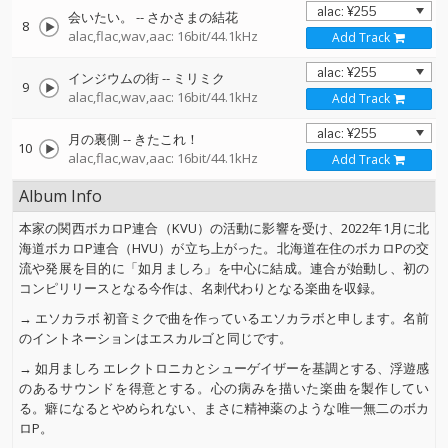
会いたい。
--
さかさまの結花
8
alac,flac,wav,aac: 16bit/44.1kHz
Add Track
インジウムの街
--
ミリミク
9
alac,flac,wav,aac: 16bit/44.1kHz
Add Track
月の裏側
--
きたこれ！
10
alac,flac,wav,aac: 16bit/44.1kHz
Add Track
Album Info
本家の関西ボカロP連合（KVU）の活動に影響を受け、2022年1月に北
海道ボカロP連合（HVU）が立ち上がった。北海道在住のボカロPの交
流や発展を目的に「如月ましろ」を中心に結成。連合が始動し、初の
コンピリリースとなる今作は、名刺代わりとなる楽曲を収録。
→ エソカラボ 初音ミクで曲を作っているエソカラボと申します。名前
のイントネーションはエスカルゴと同じです。
→ 如月ましろ エレクトロニカとシューゲイザーを基調とする、浮遊感
のあるサウンドを得意とする。心の病みを描いた楽曲を製作してい
る。癖になるとやめられない、まさに精神薬のような唯一無二のボカ
ロP。