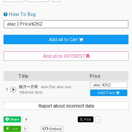
How To Buy
Add all to Cart
Add all to INTEREST
Title
Price
朧月〜月華
wav,flac,alac,aac:
1
16bit/44.1kHz
Add Track
Report about incorrect data
Post
-
Embed
Like!
0