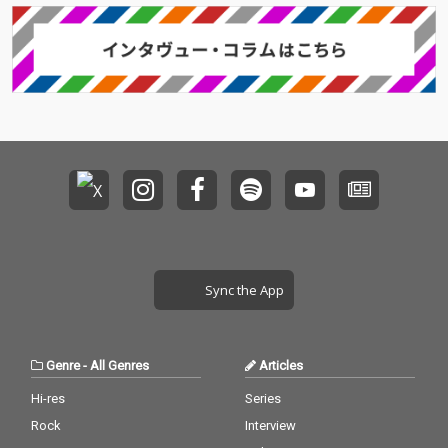
Sync the App
Genre
-
All Genres
Articles
Hi-res
Series
Rock
Interview