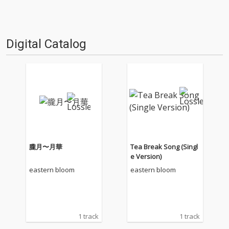
Digital Catalog
朧月〜月華
Tea Break Song (Singl
e Version)
eastern bloom
eastern bloom
1 track
1 track