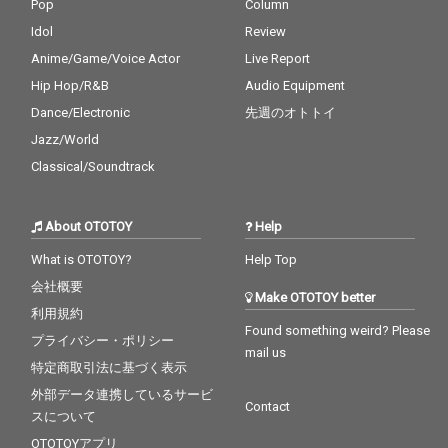
Pop
Column
Idol
Review
Anime/Game/Voice Actor
Live Report
Hip Hop/R&B
Audio Equipment
Dance/Electronic
先週のオトトイ
Jazz/World
Classical/Soundtrack
About OTOTOY
Help
What is OTOTOY?
Help Top
会社概要
Make OTOTOY better
利用規約
Found something weird? Please
プライバシー・ポリシー
mail us
特定商取引法に基づく表示
外部データ連携しているサービ
Contact
スについて
OTOTOYアプリ