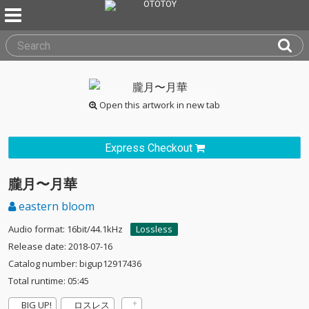
Open this artwork in new tab
Express Checkout
朧月〜月華
eastern bloom
Audio format: 16bit/44.1kHz
Lossless
Release date: 2018-07-16
Catalog number: bigup12917436
Total runtime: 05:45
BIG UP!
ロスレス