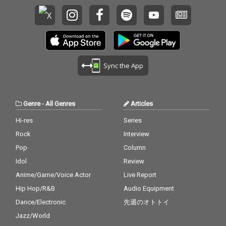
Sync the App
Genre
-
All Genres
Articles
Hi-res
Series
Rock
Interview
Pop
Column
Idol
Review
Anime/Game/Voice Actor
Live Report
Hip Hop/R&B
Audio Equipment
Dance/Electronic
先週のオトトイ
Jazz/World