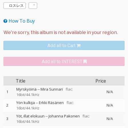
ロスレス
How To Buy
Add all to Cart
Add all to INTEREST
Title
Price
Myrskyöinä
--
Mira Sunnari
flac:
1
N/A
16bit/44.1kHz
Yön kulkija
--
Erkki Räsänen
flac:
2
N/A
16bit/44.1kHz
Yöt, illat elokuun
--
Johanna Pakonen
flac:
3
N/A
16bit/44.1kHz