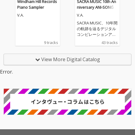
Windham Hill Records
SACRA MUSIC 10th An
Piano Sampler
niversary ANI-SONG H
IGHLIGHTS Vol.2 2019-
V.A.
V.A.
2020
SACRA MUSIC、10年間
の軌跡を辿るデジタル
コンピレーションアル
バムをリリース！ 第二
9 tracks
43 tracks
弾となる「SACRA MUS
IC 10th Anniversary A
NI-SONG HIGHLIGHTS
View More Digital Catalog
Vol.2 2019-2020」。本
コンピレーションアル
Error.
バムのジャケットに
は、SACRA MUSICのマ
スコットキャラクター
「SACRAちゃん」のイ
ラストをレーベル設立
当初から手掛けてきた
イラストレーター・Mi
ka Pikazo氏による、
新規描きおろしの「SA
CRAちゃん」イラスト
を起用。