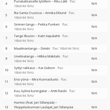
Punatukkaiselle tytölleni
--
Riku Lätti
flac:
4
N/A
16bit/44.1kHz
Ilta Santa Cruzissa
--
Annika Eklund
flac:
5
N/A
16bit/44.1kHz
Sininen tango
--
Pekka Punkeri
flac:
6
N/A
16bit/44.1kHz
Tango Illusion
--
Katri Aapalahti
flac:
7
N/A
16bit/44.1kHz
8
Maailmantango
--
Dimitri
flac: 16bit/44.1kHz
N/A
Unelmatango
--
Hilkka Mäkitalo
flac:
9
N/A
16bit/44.1kHz
Syttyi rakkaus
--
Kai Gideon
flac:
10
N/A
16bit/44.1kHz
Ensi yönä
--
Mira Kunnasluoto
flac:
11
N/A
16bit/44.1kHz
Kuu, kylmä kuningatar
--
Antti Raiski
flac:
12
N/A
16bit/44.1kHz
Hurmio (feat. Jari Sillanpää)
--
13
Ylioppilaskunnan Laulajat
Jari Sillanpää
N/A