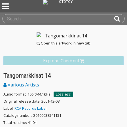
Open this artwork in new tab
Express Checkout
Tangomarkkinat 14
Various Artists
Audio format: 16bit/44.1kHz
Lossless
Original release date: 2001-12-08
Label:
RCA Records Label
Catalog number: G0100038541151
Total runtime: 41:04