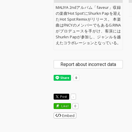
MALIYA 2ndアルバム「faveur」収録
の楽曲’Hot Spot’にShurkn Papを迎え
たHot Spot Remixがリリース。 本楽
曲はFNCYのメンバーでもあるG.RINA
がプロデュースを手がけ、客演には
Shurkn Papが参加し、ジャンルを越
えたコラボレーションとなっている。
Report about incorrect data
Post
-
Like!
0
Embed