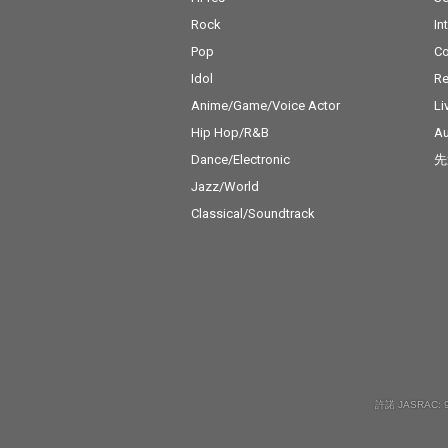
Rock
In
Pop
C
Idol
Re
Anime/Game/Voice Actor
Li
Hip Hop/R&B
Au
Dance/Electronic
先
Jazz/World
Classical/Soundtrack
許諾 JASRAC: 9