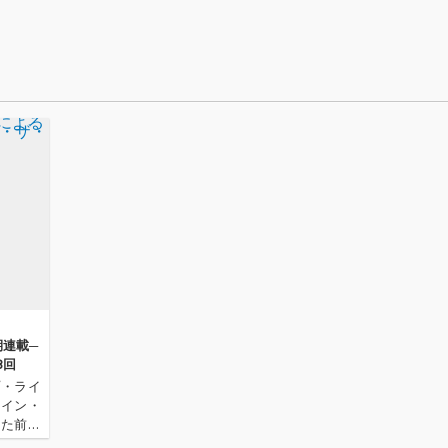
主役と
が作品全体に込められ
のアン
ている。MALIYAのキャ
る。 ト
リアの原点である1st E
女性プ
P「ADDICTED」から10
して初
年という節目にリリー
ミネー
スされる本作は、音楽
MOKO
面にとどまらず、ヴィ
ジュアルを含むすべて
のディレクションを本
人が担当。これまで築
いてきた表現を踏まえ
つつ、MALIYAの世界観
を改めて提示する作品
となっている。アルバ
ムには、Neetz、ESME
MORI、Kota Matsuka
wa、Tomoko Idaな
ど、世代やジャンルを
横断するプロデューサ
連載─
ー陣が集結。さらに客
3回
演には、これまでゆか
プ・ライ
りの深いMUDをはじめ
ライン・
としたアーティストが
えた前回
参加し、10年間の歩み
であるシ