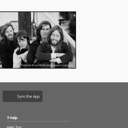
Sync the App
Help
Help Top