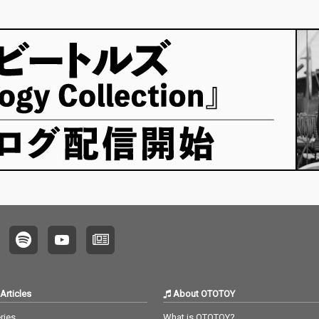
と現在地を象徴する内
iaを特
容に仕上がっている。
Articles
About OTOTOY
ries
What is OTOTOY?