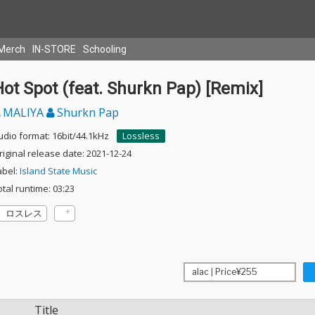
Merch
IN-STORE
Schooling
ot Spot (feat. Shurkn Pap) [Remix]
MALIYA
Shurkn Pap
udio format: 16bit/44.1kHz
Lossless
riginal release date: 2021-12-24
abel:
Island State Music
otal runtime: 03:23
ロスレス
Title