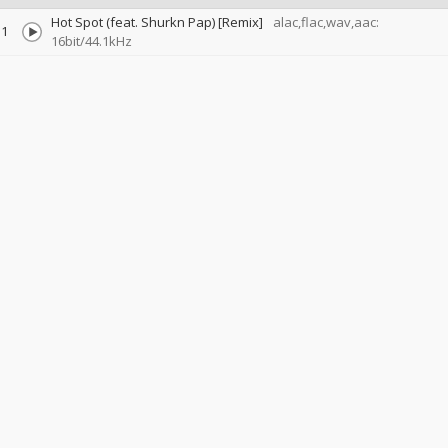
Hot Spot (feat. Shurkn Pap) [Remix]
alac,flac,wav,aac:
1
16bit/44.1kHz