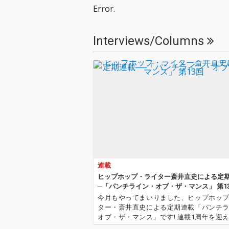
分自身の人生の主役と
分自身の人生の
Error.
して生きるためのアン
して生きるため
セムとなっている。 ト
セムとなってい
ラックは日本人女性プ
ラックは日本人
Interviews/Columns
ロデューサーとして初
ロデューサーと
のグラミー賞ノミネー
のグラミー賞ノ
トを果たしたTOMOKO
トを果たしたTO
IDAが担当。
IDAが担当。
連載
ヒップホップ・ライター斎井直史による定期
─「パンチライン・オブ・ザ・マンス」 第1
今月もやってまいりました、ヒップホッ
ター・斎井直史による定期連載「パンチ
オブ・ザ・マンス」です! 連載1周年を迎
はジ・インターネットのヴォーカリスト