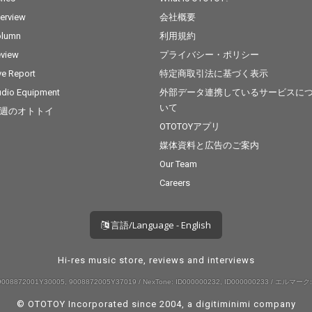
terview
会社概要
olumn
利用規約
view
プライバシー・ポリシー
ve Report
特定商取引法に基づく表示
dio Equipment
外部データ連携しているサービスに
いて
週のオトトイ
OTOTOYアプリ
媒体資料と広告のご案内
Our Team
Careers
言語/Language - English
Hi-res music store, reviews and interviews
008872001Y30005, 9008872005Y37019 / NexTone: ID000000232, ID000000233 / エルマーク:
© OTOTOY Incorporated since 2004, a
digitiminimi
company