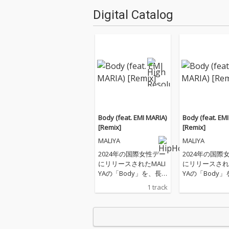
Digital Catalog
Body (feat. EMI MARIA)
Body (feat. EM
[Remix]
[Remix]
MALIYA
MALIYA
2024年の国際女性デー
2024年の国際
にリリースされたMALI
にリリースされた
YAの「Body」を、長
YAの「Body
年親交のあるEMI MARI
年親交のあるEMI
1 track
AがRemix。 本作は、
AがRemix。 
女性たちの背中を押す
女性たちの背中
エンパワーメントソン
エンパワーメン
グであると同時に、自
グであると同時