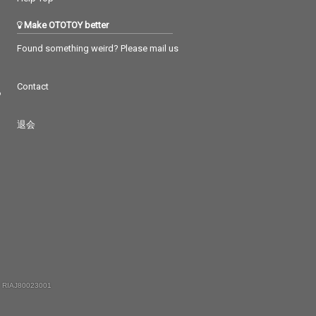
Make OTOTOY better
Found something weird? Please mail us
Contact
つ
退会
 RIAJ80023001