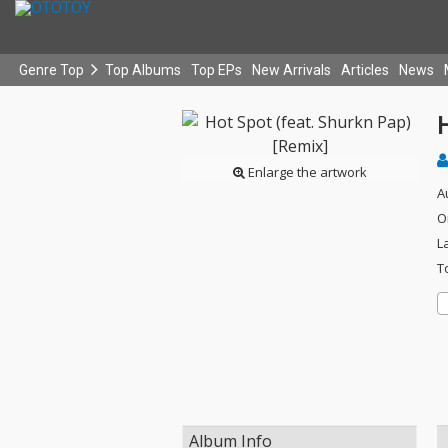
Genre Top
Top Albums
Top EPs
New Arrivals
Articles
News
H
Enlarge the artwork
A
O
L
T
Album Info