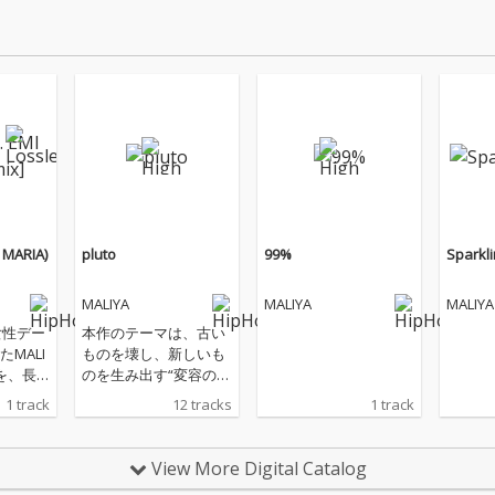
I MARIA)
pluto
99%
Sparkl
MALIYA
MALIYA
MALIYA
女性デー
本作のテーマは、古い
MALI
ものを壊し、新しいも
」を、長
のを生み出す“変容の
 MARI
力”を象徴する冥王星(=
1 track
12 tracks
1 track
本作は、
pluto)。現状に満足す
を押す
ることなく、より良い
トソン
未来へ向かって成長し
View More Digital Catalog
に、自
続けるという強い意志