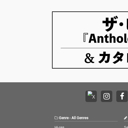
ドにフックアップされたLAのシンガー・Mal
集しました。そして今月は…
Genre
-
All Genres
Hi-res
Se