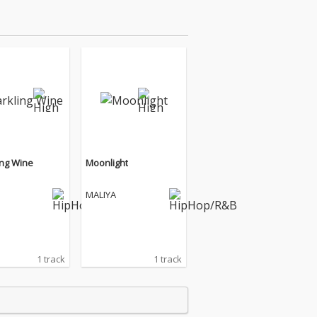
ing Wine
Moonlight
MALIYA
1 track
1 track