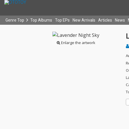
Genre Top
Top Albums
Top EPs
New Arrivals
Articles
News
Enlarge the artwork
A
R
O
L
C
T