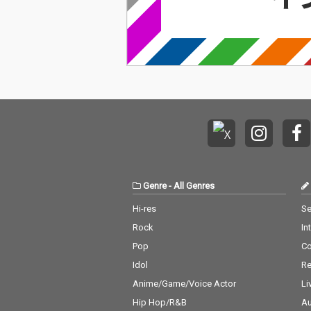
人間らしさが、
う二人の行く末
な結果になろう
どこか未来への
感じさせて心地
ともすれば暗く
メとした曲調に
ぎてしまいそう
寂しげな中にも
心弾む明るさを
せるメロディー
のスコールのよ
然の心変わりを
表現している。 宇田
Genre
-
All Genres
別館バンドとっ
の秘蔵曲は、才
Hi-res
Se
る木村イオリとの
Rock
In
ial Duoによ
アレンジが果た
Pop
C
た。 One Voice, One P
Idol
Re
iano. 余計なものを削
ぎ落とした、歌
Anime/Game/Voice Actor
Li
ノのシンプルな
Hip Hop/R&B
Au
からこそ魂に響