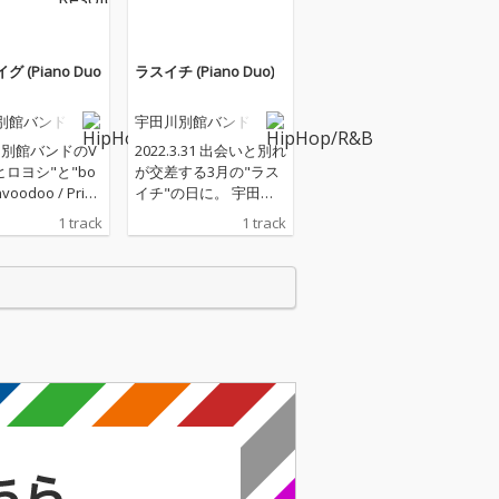
 (Piano Duo
ラスイチ (Piano Duo)
別館バンド
宇田川別館バンド
川別館バンドのV
2022.3.31 出会いと別れ
ヒロヨシ"と"bo
が交差する3月の"ラス
voodoo / Primi
イチ"の日に。 宇田川
t OrchestraのPf.
別館バンド/Udagaw
1 track
1 track
オリ"が手がけ
a Bekkan Bandが、人
ano Duo楽
生の"ラスイチ"にまつ
リリース第二弾
わるやるせない感情を
ロイグ"。 "ラ
描いた新曲とMVをリリ
グ"とは、ウイス
ースする。 ロンドン、
聖地として名高
ボストン、渋谷。世界
ットランドはア
を股にかけてストリー
の蒸留所で造ら
トカルチャーを描き続
ングルモルトウ
ける、“路上の画家”こ
ーの銘柄であ
と"オオシロムネユ
ミ"。 彼が監督するMV
さえ呼ばれるラフ
こそ、宇田川別館バン
は、強烈なピー
ド珠玉のバラードと名