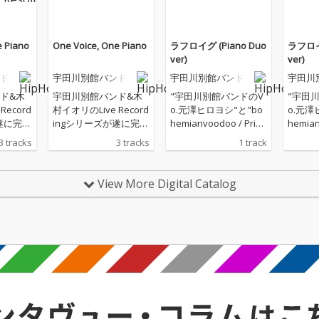
e Piano
One Voice, One Piano
ラフロイグ (Piano Duo
ラフロイグ
ver)
ver)
ド
宇田川別館バンド
宇田川別館バンド
宇田川
ド&木
宇田川別館バンド&木
"宇田川別館バンドのV
"宇田
Record
村イオリのLive Record
o.元澤ヒロヨシ"と"bo
o.元澤
遂に完
ingシリーズが遂に完
hemianvoodoo / Primi
hemian
結!!! 『ラスイチ』、
tive Art OrchestraのPf.
tive Ar
3 tracks
3 tracks
1 track
に続く
『ラフロイグ』に続く
木村イオリ"が手がけ
木村イ
飾るの
ラスト3曲目を飾るの
る、"Piano Duo楽
る、"Pi
るスコ
は、夏に突然降るスコ
曲"のリリース第二弾
曲"の
View More Digital Catalog
まれた
ールのように生まれた
は"ラフロイグ"。 "ラ
は"ラフ
で』。
楽曲『いかないで』。
フロイグ"とは、ウイス
フロイ
ない歌
悩み、惑う、切ない歌
キーの聖地として名高
キーの
大きな
詞の中に潜む、大きな
いスコットランドはア
いスコ
びり、
カラスに少しびびり、
イラ島の蒸留所で造ら
イラ島
が空い
しまいにはお腹が空い
れたシングルモルトウ
れたシ
リと笑
てしまう、クスリと笑
イスキーの銘柄であ
イスキ
える情景。 苦境の渦中
る。 “アイラモルトの
る。 “アイラモルトの
ふとし
にあろうとも、ふとし
王“とさえ呼ばれるラフ
王“と
かせる
た瞬間に顔を覗かせる
ロイグは、強烈なピー
ロイグ