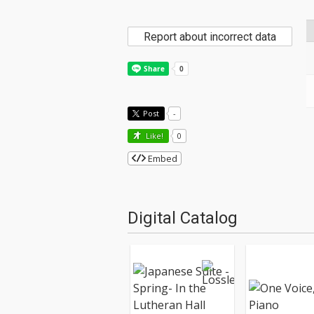
Report about incorrect data
Post
-
Like!
0
Embed
Digital Catalog