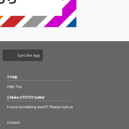
炭）香を持つそ
高い楽曲"ラスイチ"で
の風味から、"好
ある。 MVのスペシャ
るか、嫌いにな
ルゲストには、渋谷を
のどちらか"と評
拠点に事業を展開する
。 一度その
宇田川カフェグループ
になったが最
でお馴染みの、LD&K代
ラフロイグ"の魅
表 "大谷秀政"を迎え
抜け出すのは不
る。 宇田川別館バンド
ラフロ
の新たなステージを感
の名を冠されたバ
じさせる大人のラブソ
Sync the App
もまた、相手を
ングに、オオシロムネ
なったが最後、
ユミのストリートの今
べてを愛さずに
を切り取るビビッドな
れなくなる、抗
色彩感覚と、大谷秀政
Help
い"人の性"を歌
の人生の酸いも甘いも
る。 ごまか
噛み分けた深みを感じ
Help Top
かないピアノと
させる男の渋い色気
発録りが採用さ
が、三者が生きる渋谷
Make OTOTOY better
曲からは、ボー
の街を舞台に見事に溶
息遣いや鍵盤の
け合っている。 "ラス
Found something weird? Please mail us
いゆらぎが生々
イチ"MV公開に合わせ
に迫り、"ラフロ
て"bohemianvoodoo/
Contact
を通して描かれる
Primitive Art Orchestr
つ
情景とも見事に
a"のピアニストであ