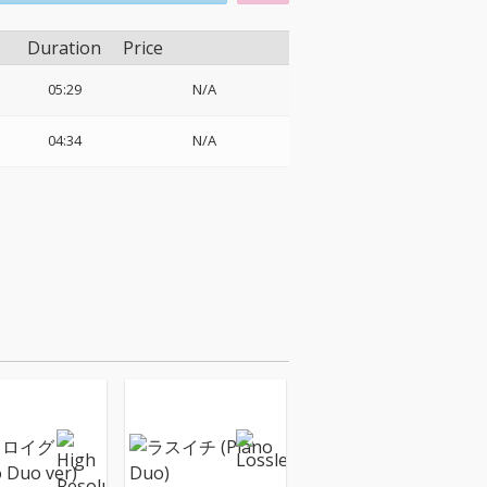
Duration
Price
05:29
N/A
04:34
N/A