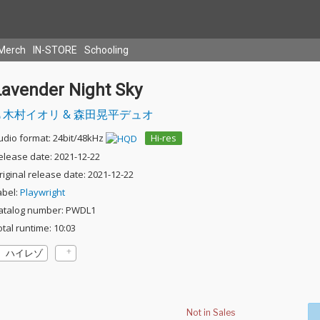
Merch
IN-STORE
Schooling
Lavender Night Sky
木村イオリ & 森田晃平デュオ
udio format: 24bit/48kHz
Hi-res
elease date: 2021-12-22
riginal release date: 2021-12-22
abel:
Playwright
atalog number: PWDL1
otal runtime: 10:03
ハイレゾ