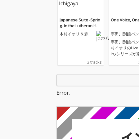
Japanese Suite -Sprin
One Voice, On
g- In the Lutheran Hall
Ichigaya
木村イオリ & 森田
宇田川別館バン
晃平デュオ
宇田川別館バン
村イオリのLive 
ingシリーズが
結!!! 『ラスイチ』、
3 tracks
『ラフロイグ』
ラスト3曲目を
は、夏に突然降
ールのように生
楽曲『いかない
Error.
悩み、惑う、切
詞の中に潜む、
カラスに少しび
しまいにはお腹
てしまう、クス
える情景。 苦境の渦中
にあろうとも、
た瞬間に顔を覗