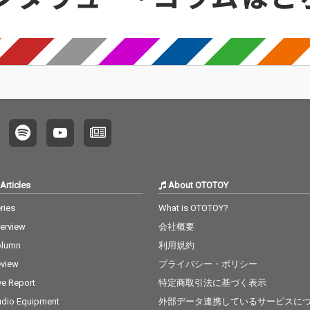
すれ違
人間らしさが、すれ違
ト（泥炭）香を持つそ
ト（泥
がどん
う二人の行く末がどん
の独特の風味から、"好
の独特
とも、
な結果になろうとも、
きになるか、嫌いにな
きにな
希望を
どこか未来への希望を
るのかのどちらか"と評
るのか
よい。
感じさせて心地よい。
されてきた。 一度その
されてきた
ジメジ
ともすれば暗くジメジ
味の虜になったが最
味の虜
傾きす
メとした曲調に傾きす
後、"ラフロイグ"の魅
後、"
だが、
ぎてしまいそうだが、
力から抜け出すのは不
力から
あえて
寂しげな中にもあえて
可能だ。 この"ラフロ
可能だ。 この"
感じさ
心弾む明るさを感じさ
イグ"の名を冠されたバ
イグ"
が、夏
せるメロディーが、夏
ラードもまた、相手を
ラード
うな突
のスコールのような突
好きになったが最後、
好きに
見事に
然の心変わりを見事に
そのすべてを愛さずに
そのす
川
表現している。 宇田川
はいられなくなる、抗
はいら
Articles
About OTOTOY
ておき
別館バンドとっておき
いがたい"人の性"を歌
いがた
気溢れ
の秘蔵曲は、才気溢れ
い上げている。 ごまか
い上げてい
ries
What is OTOTOY?
Spec
る木村イオリとのSpec
しが利かないピアノと
しが利
terview
会社概要
って最高の
ial Duoによって最高の
歌の一発録りが採用さ
歌の一
され
アレンジが果たされ
れた楽曲からは、ボー
れた楽
olumn
利用規約
た。 One Voice, One P
カルの息遣いや鍵盤の
カルの
view
プライバシー・ポリシー
iano. 余計なものを削
心地よいゆらぎが生々
心地よ
とピア
ぎ落とした、歌とピア
しく胸に迫り、"ラフロ
しく胸
ve Report
特定商取引法に基づく表示
構成だ
ノのシンプルな構成だ
イグ"を通して描かれる
イグ"
dio Equipment
外部データ連携しているサービスに
く名曲
からこそ魂に響く名曲
切ない情景とも見事に
切ない