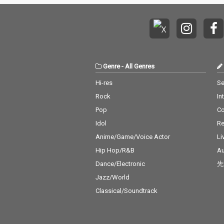
Genre
-
All Genres
Hi-res
Se
Rock
In
Pop
C
Idol
Re
Anime/Game/Voice Actor
Li
Hip Hop/R&B
Au
Dance/Electronic
先
Jazz/World
Classical/Soundtrack