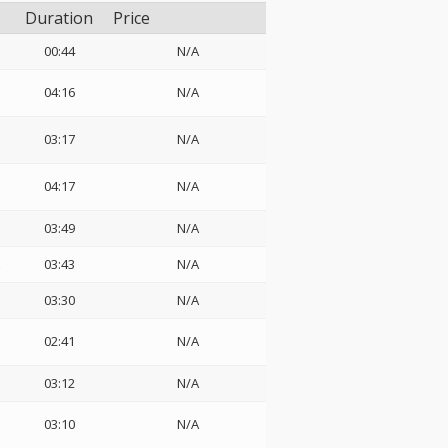
Duration
Price
00:44
N/A
04:16
N/A
03:17
N/A
04:17
N/A
03:49
N/A
z
03:43
N/A
03:30
N/A
02:41
N/A
03:12
N/A
03:10
N/A