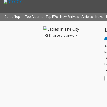
Genre Top
Top Albums
Top EPs
New Arrivals
Articles
News
L
Enlarge the artwork
A
R
O
L
T