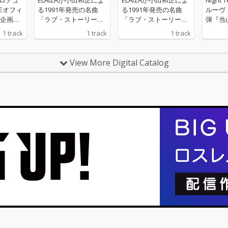
Eオフィ
る1991年発売の名曲
る1991年発売の名曲
ルーヴ
企画の
「ラブ・ストーリーは
「ラブ・ストーリーは
弾『当山
突然に」をNight Temp
突然に」をNight Temp
Tempo
1 track
1 track
1 track
oプロデュースでカバ
oプロデュースでカバ
昭和グ
ー。 恋愛音楽バラエテ
ー。 恋愛音楽バラエテ
リリー
ィ『恋の結末はミュー
ィ『恋の結末はミュー
View More Digital Catalog
ジックビデオで』主題
ジックビデオで』主題
歌。
歌。