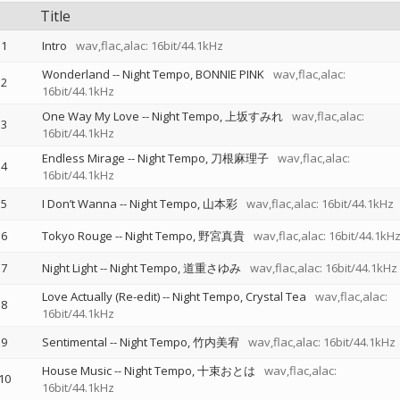
Title
1
Intro
wav,flac,alac: 16bit/44.1kHz
Wonderland
--
Night Tempo
BONNIE PINK
wav,flac,alac:
2
16bit/44.1kHz
One Way My Love
--
Night Tempo
上坂すみれ
wav,flac,alac:
3
16bit/44.1kHz
Endless Mirage
--
Night Tempo
刀根麻理子
wav,flac,alac:
4
16bit/44.1kHz
5
I Don’t Wanna
--
Night Tempo
山本彩
wav,flac,alac: 16bit/44.1kHz
6
Tokyo Rouge
--
Night Tempo
野宮真貴
wav,flac,alac: 16bit/44.1kH
7
Night Light
--
Night Tempo
道重さゆみ
wav,flac,alac: 16bit/44.1kHz
Love Actually (Re-edit)
--
Night Tempo
Crystal Tea
wav,flac,alac:
8
16bit/44.1kHz
9
Sentimental
--
Night Tempo
竹内美宥
wav,flac,alac: 16bit/44.1kHz
House Music
--
Night Tempo
十束おとは
wav,flac,alac:
10
16bit/44.1kHz