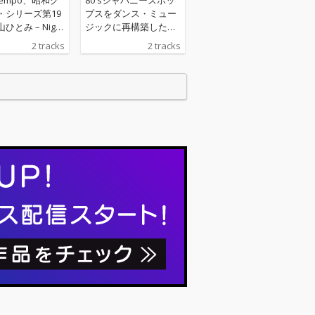
・シリーズ第19
プスをダンス・ミュー
ひとみ – Night
ジックに再構築したネ
 presents ザ・
ット発の音楽ジャンル
2 tracks
2 tracks
ルーヴ』を配信
「フューチャー・ファ
ス！
ンク」シーンから登場
し、絶大な支持を得る
韓国人プロデューサー
／DJのNight Tempo。
その彼が昭和ポップス
を令和にアップデート
する「昭和グルーヴ」
シリーズ第18弾に早見
優が登場！彼女の1987
年のアルバム『Who’s
Gonna Come?』収録
のアッパーナンバー
「Complex Break Ou
t」と1981年のシングル
「Beat Lover」をNight
Tempoが選曲。