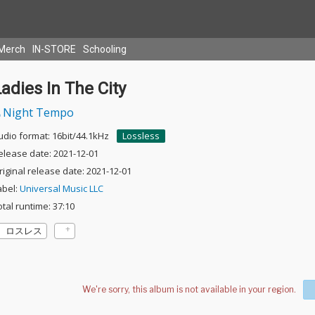
Merch
IN-STORE
Schooling
adies In The City
Night Tempo
udio format: 16bit/44.1kHz
Lossless
elease date: 2021-12-01
riginal release date: 2021-12-01
abel:
Universal Music LLC
otal runtime: 37:10
ロスレス