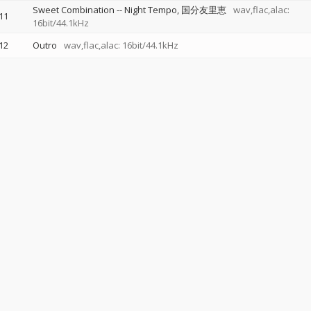
Sweet Combination
--
Night Tempo
国分友里恵
wav,flac,alac:
11
16bit/44.1kHz
12
Outro
wav,flac,alac: 16bit/44.1kHz