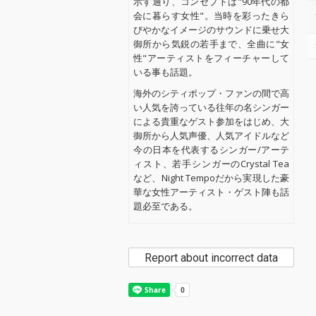
示す通り、コンセプトは"90年代の都
会に暮らす女性"。当時を彩ったきら
びやかなイメージのサウンドに乗せ大
御所から気鋭の若手まで、全曲に"女
性"アーティストをフィーチャーして
いる事も話題。
海外のシティポップ・ファンの間で高
い人気を誇っている往年の名シンガー
による貴重なゲスト参加をはじめ、大
御所から人気声優、人気アイドルなど
今の日本を代表するシンガー/アーテ
ィスト、若手シンガーのCrystal Tea
など、Night Tempoだから実現した豪
華な女性アーティスト・ゲスト陣も話
題必至である。
Report about incorrect data