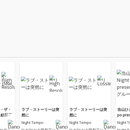
・ザ・
ラブ・ストーリーは突
ラブ・ストーリーは突
当山ひとみ
田 絵梨花)
然に
然に
po pr
グルー
Night Tempo
Night Tempo
Night 
oプロデュ
ELAIZAが小田和正によ
ELAIZAが小田和正によ
Night