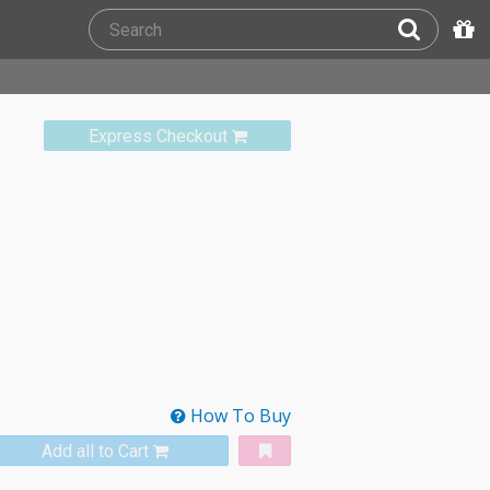
Express Checkout
How To Buy
Add all to Cart