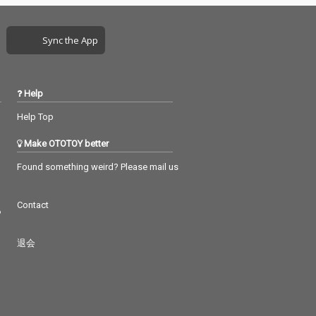
Sync the App
Help
Help Top
Make OTOTOY better
Found something weird? Please mail us
Contact
つ
退会