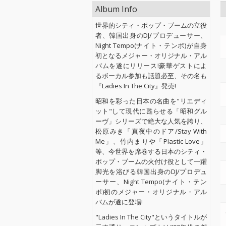
Album Info
世界的シティ・ポップ・ブームの立役
者、韓国出身のDJ/プロデューサー、
Night Tempo(ナイト・テンポ)が自身
初となるメジャー・オリジナル・アル
バムを遂にリリース!豪華ゲストによ
るボーカル参加も話題必至、その名も
『Ladies In The City』発売!
昭和を彩った日本の名曲を"リエディ
ット"して現代に甦らせる「昭和グル
ーヴ」シリーズで絶大な人気を誇り、
松原みき「真夜中のドア/Stay With
Me」、竹内まりや「Plastic Love」
等、今世界を席巻する日本のシティ・
ポップ・ブームの火付け役として一躍
脚光を浴びる韓国出身のDJ/プロデュ
ーサー、Night Tempo(ナイト・テン
ポ)初のメジャー・オリジナル・アル
バムが遂に登場!
"Ladies In The City"というタイトルが